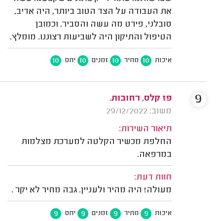
את העבודה על הצד הטוב ביותר, היה אדיב,
סובלני, פירט מה עשה והסביר. וכמובן
הטיפול והתיקון היה לשביעות רצוננו. מומלץ.
10
10
10
10
איכות
מחיר
זמנים
יחס
9
פז קלס, רחובות.
משוב: 29/12/2022
תיאור השירות:
החלפת מכשיר הקלטה למערכת מצלמות
במרפאה.
חוות דעת:
מעולה! היה מהיר ולעניין. גבה מחיר לא יקר .
9
9
9
9
איכות
מחיר
זמנים
יחס