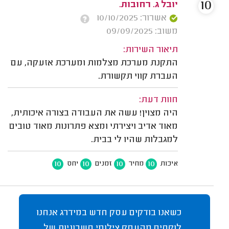
10
יובל ג. רחובות.
אשרור: 10/10/2025
משוב: 09/09/2025
תיאור השירות:
התקנת מערכת מצלמות ומערכת אזעקה, עם
העברת קווי תקשורת.
חוות דעת:
היה מצוין! עשה את העבודה בצורה איכותית,
מאוד אדיב ויצירתי ומצא פתרונות מאוד טובים
למגבלות שהיו לי בבית.
10
10
10
10
איכות
מחיר
זמנים
יחס
כשאנו בודקים עסק חדש במידרג אנחנו
לוקחים מהעסק צילומי חשבוניות של