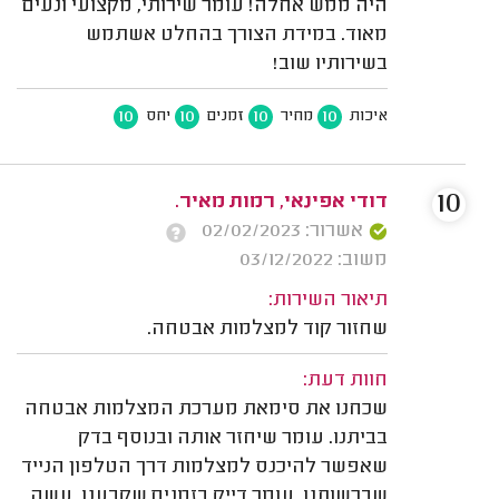
היה ממש אחלה! עומר שירותי, מקצועי ונעים
מאוד. במידת הצורך בהחלט אשתמש
בשירותיו שוב!
10
10
10
10
איכות
מחיר
זמנים
יחס
10
דודי אפינאי‬‎, רמות מאיר.
אשרור: 02/02/2023
משוב: 03/12/2022
תיאור השירות:
שחזור קוד למצלמות אבטחה.
חוות דעת:
שכחנו את סימאת מערכת המצלמות אבטחה
בביתנו. עומר שיחזר אותה ובנוסף בדק
שאפשר להיכנס למצלמות דרך הטלפון הנייד
שברשותנו. עומר דייק בזמנים שקבענו. עשה