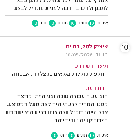
אמליץ על עומר לכל שואל, מקצוען שבא
לתכנן ולחשוב הרבה לפני שמתחיל לבצע!
10
10
10
10
איכות
מחיר
זמנים
יחס
10
איציק למל, בת ים.
משוב: 10/05/2026
תיאור השירות:
החלפת סוללות בגלאים במצלמות אבטחה.
חוות דעת:
הוא עשה עבודה טובה ואני הייתי מרוצה
ממנו. המחיר לדעתי היה קצת מעל הממוצע,
אבל הייתי מוכן לשלם אותו כדי שהוא ישתמש
בפרודוקטים טובים יותר.
10
10
10
איכות
זמנים
יחס