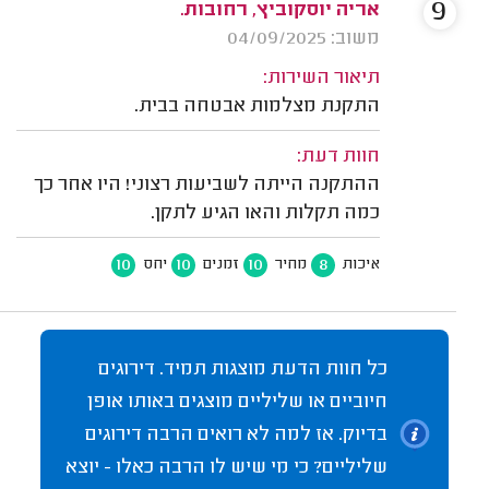
9
אריה יוסקוביץ, רחובות.
משוב: 04/09/2025
תיאור השירות:
התקנת מצלמות אבטחה בבית.
חוות דעת:
ההתקנה הייתה לשביעות רצוני! היו אחר כך
כמה תקלות והאו הגיע לתקן.
10
10
10
8
איכות
מחיר
זמנים
יחס
כל חוות הדעת מוצגות תמיד. דירוגים
חיוביים או שליליים מוצגים באותו אופן
בדיוק. אז למה לא רואים הרבה דירוגים
שליליים? כי מי שיש לו הרבה כאלו - יוצא