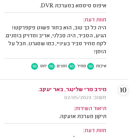
איפוס סיסמא במערכת DVR.
חוות דעת:
היה כל כך טוב, הוא בחור פשוט פקפרקטו!
הגיע, הסביר, היה סבלני, אדיב ומדויק בזמנים.
לקח מחיר סביר בעיניי, כמו שסגרנו. חבל על
הזמן!
10
10
10
10
איכות
מחיר
זמנים
יחס
10
מירב מרי שלינגר, באר יעקב.
משוב: 02/05/2023
תיאור השירות:
תיקון מערכת אזעקה.
חוות דעת: