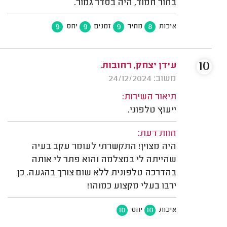
בחור חמוד, היה בסדר גמור.
9
9
9
8
איכות
מחיר
זמנים
יחס
10
עידן יצחק, רחובות.
משוב: 24/12/2024
תיאור השירות:
ייעוץ טלפוני.
חוות דעת:
היה מצוין! התקשרתי לעומר עקב בעיה
שהייתה לי במצלמה והוא פתר לי אותה
בהדרכה טלפונית ללא שום צורך בהגעה. כן
ירבו בעלי מקצוע כמוהו!
10
10
איכות
יחס