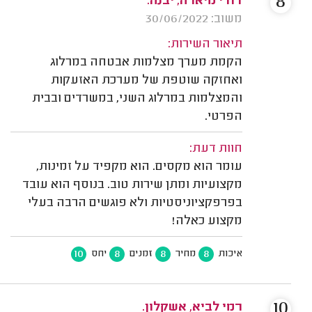
8
דודי מיארה, יבנה.
משוב: 30/06/2022
תיאור השירות:
הקמת מערך מצלמות אבטחה במרלוג
ואחזקה שוטפת של מערכת האזעקות
והמצלמות במרלוג השני, במשרדים ובבית
הפרטי.
חוות דעת:
עומר הוא מקסים. הוא מקפיד על זמינות,
מקצועיות ומתן שירות טוב. בנוסף הוא עובד
בפרפקציוניסטיות ולא פוגשים הרבה בעלי
מקצוע כאלה!
10
8
8
8
איכות
מחיר
זמנים
יחס
10
רמי לביא, אשקלון.