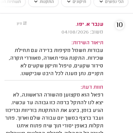
הכי נפוצים
תיקונים
התקנות
תשתיות חש
10
ענבר א. יפו.
מיון
משוב: 04/08/2026
תיאור השירות:
עבודות חשמל מקיפות בדירה עם תחילת
שכירות. התקנת גופי תאורה, מאווררי תקרה,
סידור שקעים, טיפול ותיקון שקעים לא
תקניים. נתן מענה לכל היבט שביקשנו.
חוות דעת:
רפאל הוא מקצוען מהשורה הראשונה, לא
יצא לנו להתקל ברמה כזו גבוהה עד עכשיו.
הגיע בזמן, ביצע את ההתקנות בזריזות ובריכוז
ועבד ברצף במשך יום עבודה שלם וארוך. פתר
תקלות באופן יסודי תוך שיח פתוח איתנו