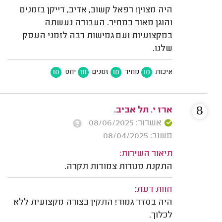
היה מצוין! רפאל קשוב, אדיב, דייקן בזמנים
והוגן מאוד במחיר. העבודה נעשתה
במקצועיות ועם גמישות רבה לזמני העסק
שלנו.
10
10
10
10
איכות
מחיר
זמנים
יחס
8
ארז י. תל אביב.
אשרור: 08/06/2025
משוב: 08/04/2025
תיאור השירות:
התקנת מנורות צמודות תקרה.
חוות דעת:
היה בסדר גמור! התקין בצורה מקצועית ללא
לכלוך.