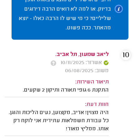
חיוביים או שליליים מוצגים באותו אופן
בדיוק. אז למה לא רואים הרבה דירוגים
שליליים? כי מי שיש לו הרבה כאלו - יוצא
מהאתר. ככה פשוט.
10
ליאב שמעון, תל אביב.
אשרור: 10/11/2025
משוב: 06/08/2025
תיאור השירות:
התקנת 6 גופי תאורה ותיקון 2 שקעים.
חוות דעת:
היה מצוין! אדיב, מקצוען, נעים הליכות והוגן.
כל עבודת חשמלאות עתידית אני לוקח רק
אותו. ממליץ מאוד!