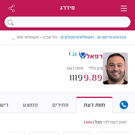
מידרג
...
טכנאים ותיקונים
>
חשמלאים מומלצים
>
תל אביב > חשמלאי מומלץ - רפאל
)
(
24
רפאל
ציון כללי
חוות דעת
1119
9.89
חוות דעת
מחירים
ממוצע
רישו
חוות דעת לפי:
הכל
(
1119
)