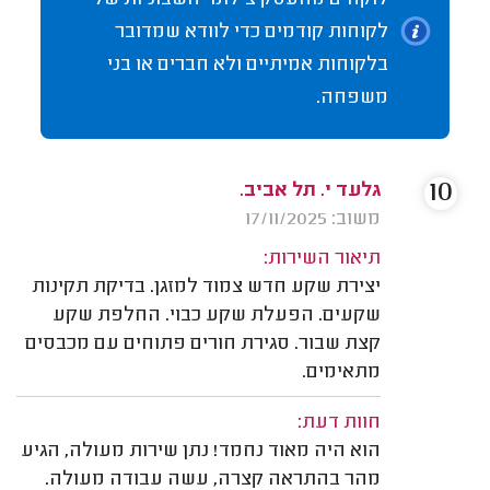
לוקחים מהעסק צילומי חשבוניות של
לקוחות קודמים כדי לוודא שמדובר
בלקוחות אמיתיים ולא חברים או בני
משפחה.
10
גלעד י. תל אביב.
משוב: 17/11/2025
תיאור השירות:
יצירת שקע חדש צמוד למזגן. בדיקת תקינות
שקעים. הפעלת שקע כבוי. החלפת שקע
קצת שבור. סגירת חורים פתוחים עם מכבסים
מתאימים.
חוות דעת:
הוא היה מאוד נחמד! נתן שירות מעולה, הגיע
מהר בהתראה קצרה, עשה עבודה מעולה.