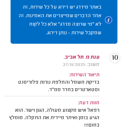
באתר מידרג יש דירוג על כל שירות, זה
אחד הדברים שמייצרים את האמינות. זה
לא "מי שרוצה מדרג" אלא כל לקוח
שמקבל שירות - נותן דירוג.
10
ענת מ. תל אביב.
משוב: 27/11/2025
תיאור השירות:
בדיקת חשמל והחלפת נורות פלוריסנט
וסטארטרים בחדר ממ"ד.
חוות דעת:
רפאל איש מקצוע מעולה, הגון וישר. הוא
הגיע בזמן ואיתר מיידית את התקלה. מומלץ
בחום!!!