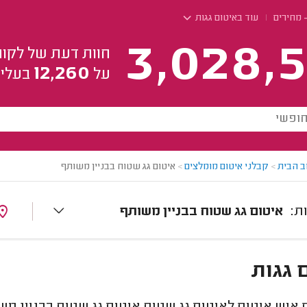
- מחירים
עוד באיטום גגות
3,028,5
חוות דעת של לקוח
12,260
על
בעלי 
ב הבית
>
קבלני איטום מומלצים
>
איטום גג שטוח בבניין משותף
איטום גג שטוח בבניין משותף
 גגות