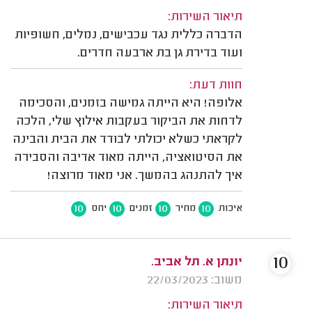
תיאור השירות:
הדברה כללית נגד עכבישים, נמלים, חשופיות
ועוד בדירת גן בת ארבעה חדרים.
חוות דעת:
אלופה! היא הייתה גמישה בזמנים, והסכימה
לדחות את הביקור בעקבות אילוץ שלי, הלכה
לקראתי כשלא יכולתי לבודד את הבית והבינה
את הסיטואציה, הייתה מאוד אדיבה והסבירה
איך להתנהג בהמשך. אני מאוד מרוצה!
10
10
10
10
איכות
מחיר
זמנים
יחס
10
יונתן א. תל אביב.
משוב: 22/03/2023
תיאור השירות: