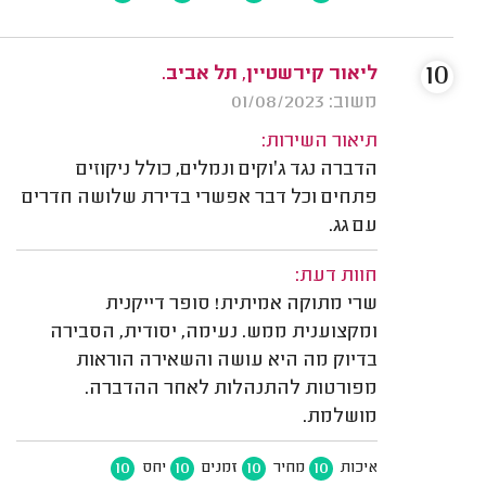
10
ליאור קירשטיין, תל אביב.
משוב: 01/08/2023
תיאור השירות:
הדברה נגד ג׳וקים ונמלים, כולל ניקוזים
פתחים וכל דבר אפשרי בדירת שלושה חדרים
עם גג.
חוות דעת:
שרי מתוקה אמיתית! סופר דייקנית
ומקצוענית ממש. נעימה, יסודית, הסבירה
בדיוק מה היא עושה והשאירה הוראות
מפורטות להתנהלות לאחר ההדברה.
מושלמת.
10
10
10
10
איכות
מחיר
זמנים
יחס