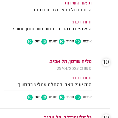
תיאור השירות:
הנחת רעל בחצר נגד מכרסמים.
חוות דעת:
היא הייתה נהדרת ממש עשר מתוך עשר!
10
10
10
10
איכות
מחיר
זמנים
יחס
10
טליה שרמן, תל אביב.
משוב: 25/01/2023
חוות דעת:
היה יעיל מאד! בהחלט אמליץ בהמשך!
10
10
10
10
איכות
מחיר
זמנים
יחס
גל קלינהנדלר, תל אביב.