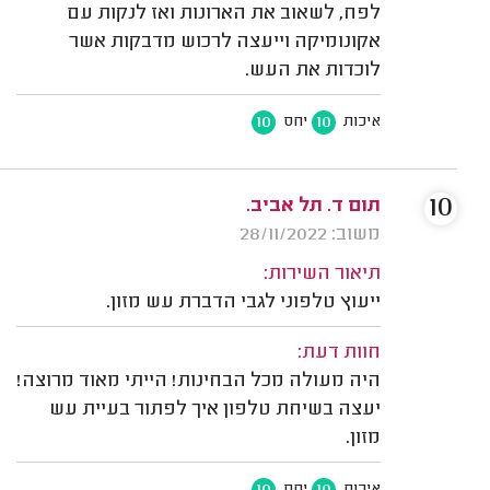
לפח, לשאוב את הארונות ואז לנקות עם
אקונומיקה וייעצה לרכוש מדבקות אשר
לוכדות את העש.
10
10
איכות
יחס
10
תום ד. תל אביב.
משוב: 28/11/2022
תיאור השירות:
ייעוץ טלפוני לגבי הדברת עש מזון.
חוות דעת:
היה מעולה מכל הבחינות! הייתי מאוד מרוצה!
יעצה בשיחת טלפון איך לפתור בעיית עש
מזון.