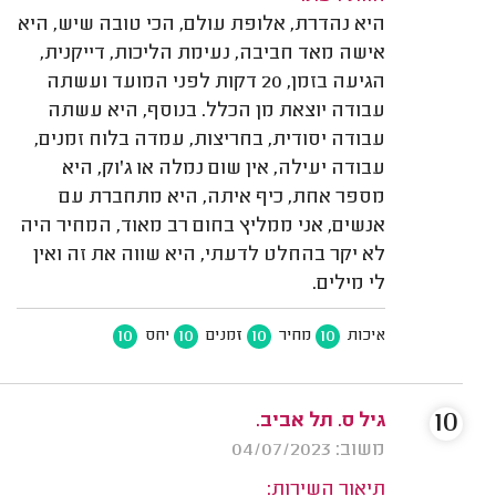
היא נהדרת, אלופת עולם, הכי טובה שיש, היא
אישה מאד חביבה, נעימת הליכות, דייקנית,
הגיעה בזמן, 20 דקות לפני המועד ועשתה
עבודה יוצאת מן הכלל. בנוסף, היא עשתה
עבודה יסודית, בחריצות, עמדה בלוח זמנים,
עבודה יעילה, אין שום נמלה או ג'וק, היא
מספר אחת, כיף איתה, היא מתחברת עם
אנשים, אני ממליץ בחום רב מאוד, המחיר היה
לא יקר בהחלט לדעתי, היא שווה את זה ואין
לי מילים.
10
10
10
10
איכות
מחיר
זמנים
יחס
10
גיל ס. תל אביב.
משוב: 04/07/2023
תיאור השירות: