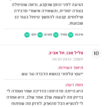
הגיעה לפני הזמן שנקבע, נראה שטיפלה
בצורה יסודית, והשאירה אישורי מדבירה
וצילומים. קבעה להמשך טיפול בעוד כ3
שבועות.
10
10
10
10
איכות
מחיר
זמנים
יחס
10
צליל אבו, תל אביב.
משוב: 14/12/2022
תיאור השירות:
ייעוץ טלפוני בנושא הדברה נגד עש.
חוות דעת:
היא הייתה מדהימה! הדריכה אותי ואמרה לי
בדיוק מה לעשות שלב אחר שלב. היא אמרה
לי להוציא הכל מהארון, לזרוק מה שפתוח