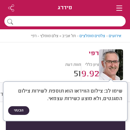
מידרג
אירועים
>
צלמים מומלצים
>
תל אביב > צלם מומלץ - רפי
רפי
ציון כללי
חוות דעת
51
9.92
שימו לב: צילום הווידאו הוא תוספת לשירות צילום
חוות דעת
מחירים
ממוצע
אודו
המגנטים, ולא מוצע כשירות עצמאי.
הבנתי
חוות דעת לפי:
הכל
(
51
)
הכי נפוצים
צילום אירועים
צילומי משפחה