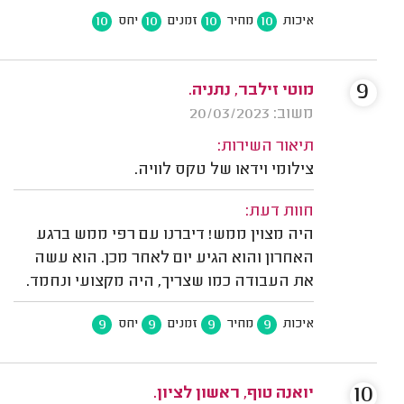
10
10
10
10
איכות
מחיר
זמנים
יחס
9
מוטי זילבר, נתניה.
משוב: 20/03/2023
תיאור השירות:
צילומי וידאו של טקס לוויה.
חוות דעת:
היה מצוין ממש! דיברנו עם רפי ממש ברגע
האחרון והוא הגיע יום לאחר מכן. הוא עשה
את העבודה כמו שצריך, היה מקצועי ונחמד.
9
9
9
9
איכות
מחיר
זמנים
יחס
10
יואנה טוף, ראשון לציון.