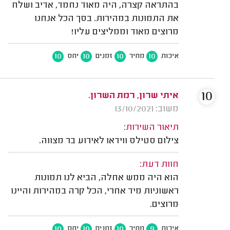
בהתראה קצרה, היה מאוד נחמד, אדיב ושלח
את התמונות במהירות. בסך הכל אנחנו
מרוצים מאוד וממליצים עליו!
10
10
10
10
איכות
מחיר
זמנים
יחס
10
איתי שרון, רמת השרון.
משוב: 13/10/2021
תיאור השירות:
צילום סטילס ווידאו לאירוע בר מצווה.
חוות דעת:
הוא היה ממש אחלה, הביא לנו תמונות
ראשוניות מיד אחרי, הכל קרה במהירות והיינו
מרוצים.
10
10
10
9
איכות
מחיר
זמנים
יחס