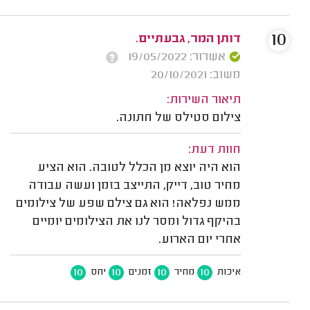
10
דותן המר, גבעתיים.
אשרור: 19/05/2022
משוב: 20/10/2021
תיאור השירות:
צילום סטילס של חתונה.
חוות דעת:
הוא היה יוצא מן הכלל לטובה. הוא הציע
מחיר טוב, דייק, התייצב בזמן ועשה עבודה
ממש נפלאה! הוא גם צילם שפע של צילומים
בהיקף גדול ומסר לנו את הצילומים יומיים
אחרי יום הארוע.
10
10
10
10
איכות
מחיר
זמנים
יחס