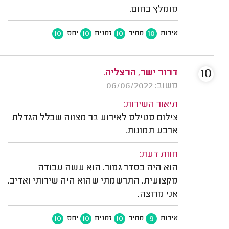
מומלץ בחום.
10
10
10
10
איכות
מחיר
זמנים
יחס
10
דרור ישר, הרצליה.
משוב: 06/06/2022
תיאור השירות:
צילום סטילס לאירוע בר מצווה שכלל הגדלת
ארבע תמונות.
חוות דעת:
הוא היה בסדר גמור. הוא עשה עבודה
מקצועית. התרשמתי שהוא היה שירותי ואדיב.
אני מרוצה.
10
10
10
9
איכות
מחיר
זמנים
יחס