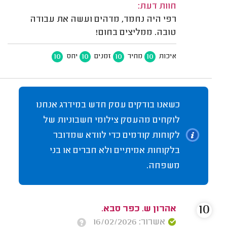
חוות דעת:
רפי היה נחמד, מדהים ועשה את עבודה
טובה. ממליצים בחום!
10
10
10
10
איכות
מחיר
זמנים
יחס
כשאנו בודקים עסק חדש במידרג אנחנו
לוקחים מהעסק צילומי חשבוניות של
לקוחות קודמים כדי לוודא שמדובר
בלקוחות אמיתיים ולא חברים או בני
משפחה.
10
אהרון ש. כפר סבא.
אשרור: 16/02/2026