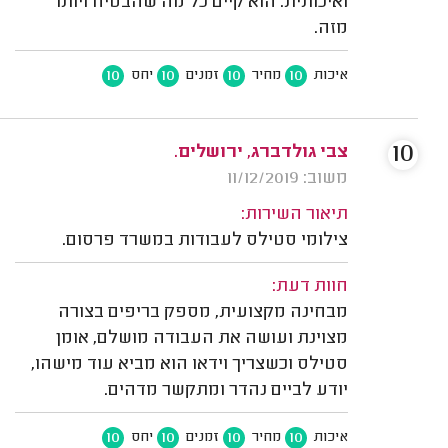
ואיכותית. הוא קיים כל מה שהבטיח ויותר
מזה.
10
10
10
10
איכות
מחיר
זמנים
יחס
10
צבי גולדברג, ירושלים.
משוב: 11/12/2019
תיאור השירות:
צילומי סטילס לעבודות במשרד פרסום.
חוות דעת:
מבחינה מקצועית, מספק בריפים בצורה
מצוינת ועושה את העבודה מושלם, אומן
סטילס וכשצריך וידאו הוא מביא עוד מישהו,
יודע לביים נהדר ומתקשר מדהים.
10
10
10
10
איכות
מחיר
זמנים
יחס