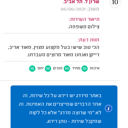
10
שרון ל. תל אביב.
משוב: 06/06/2021
תיאור השירות:
צילום משפחה.
חוות דעת:
הכי טוב שיש! בעל מקצוע מצוין, מאוד אדיב,
דייקן ואנחנו מאוד מרוצים מעבדתו.
10
10
10
10
איכות
מחיר
זמנים
יחס
באתר מידרג יש דירוג על כל שירות, זה
אחד הדברים שמייצרים את האמינות. זה
לא "מי שרוצה מדרג" אלא כל לקוח
שמקבל שירות - נותן דירוג.