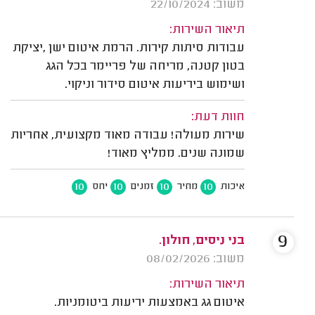
משוב: 22/10/2024
תיאור השירות:
עבודות סיתות קירות. הרמת איטום ישן ,יציקת
בטון קטנה, מריחה של פריימר בכל הגג
ושימוש ביריעות איטום סידור וניקוי.
חוות דעת:
שירות מעולה! עבודה מאוד מקצועית, אחריות
שמונה שנים. ממליץ מאוד!
10
10
10
10
איכות
מחיר
זמנים
יחס
9
בני ניסים, חולון.
משוב: 08/02/2026
תיאור השירות:
איטום גג באמצעות יריעות ביטומניות.