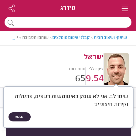
מידרג
...
שיפוץ ועיצוב הבית
>
קבלני איטום מומלצים
>
שוהם והסביבה > קבלן איטום
ישראל
ציון כללי
חוות דעת
65
9.54
שימו לב, אני לא עוסק באיטום גגות רעפים, פרגולות
חוות דעת
ממוצע
רישוי ותעודות
וקירות חיצוניים
הבנתי
חוות דעת לפי:
הכל
(
65
)
הכי נפוצים
מקום איטום
חומר איטום
עבודו