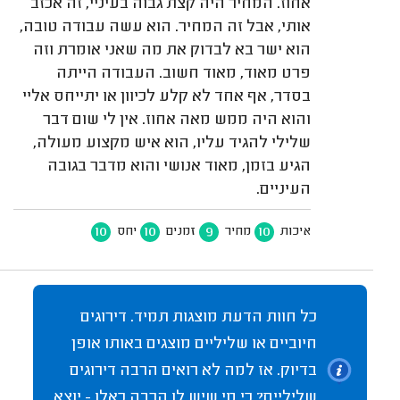
אחוז. המחיר היה קצת גבוה בעיניי, זה אכזב
אותי, אבל זה המחיר. הוא עשה עבודה טובה,
הוא ישר בא לבדוק את מה שאני אומרת וזה
פרט מאוד, מאוד חשוב. העבודה הייתה
בסדר, אף אחד לא קלע לכיוון או יתייחס אליי
והוא היה ממש מאה אחוז. אין לי שום דבר
שלילי להגיד עליו, הוא איש מקצוע מעולה,
הגיע בזמן, מאוד אנושי והוא מדבר בגובה
העיניים.
10
10
9
10
איכות
מחיר
זמנים
יחס
כל חוות הדעת מוצגות תמיד. דירוגים
חיוביים או שליליים מוצגים באותו אופן
בדיוק. אז למה לא רואים הרבה דירוגים
שליליים? כי מי שיש לו הרבה כאלו - יוצא