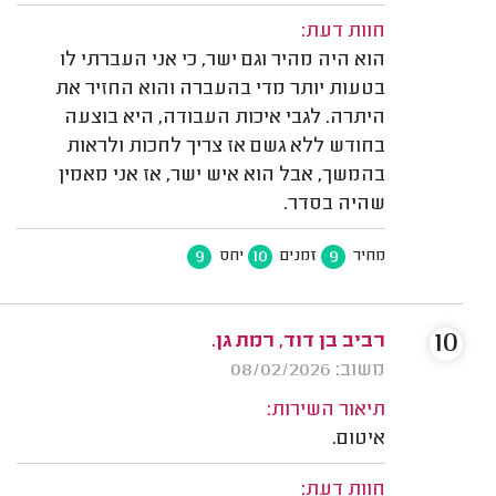
חוות דעת:
הוא היה מהיר וגם ישר, כי אני העברתי לו
בטעות יותר מדי בהעברה והוא החזיר את
היתרה. לגבי איכות העבודה, היא בוצעה
בחודש ללא גשם אז צריך לחכות ולראות
בהמשך, אבל הוא איש ישר, אז אני מאמין
שהיה בסדר.
9
10
9
מחיר
זמנים
יחס
10
רביב בן דוד, רמת גן.
משוב: 08/02/2026
תיאור השירות:
איטום.
חוות דעת: