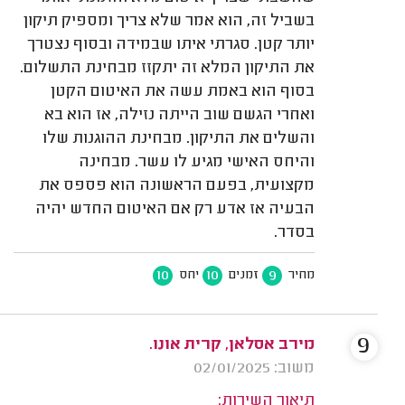
בשביל זה, הוא אמר שלא צריך ומספיק תיקון
יותר קטן. סגרתי איתו שבמידה ובסוף נצטרך
את התיקון המלא זה יתקזז מבחינת התשלום.
בסוף הוא באמת עשה את האיטום הקטן
ואחרי הגשם שוב הייתה נזילה, אז הוא בא
והשלים את התיקון. מבחינת ההוגנות שלו
והיחס האישי מגיע לו עשר. מבחינה
מקצועית, בפעם הראשונה הוא פספס את
הבעיה אז אדע רק אם האיטום החדש יהיה
בסדר.
10
10
9
מחיר
זמנים
יחס
9
מירב אסלאן, קרית אונו.
משוב: 02/01/2025
תיאור השירות: