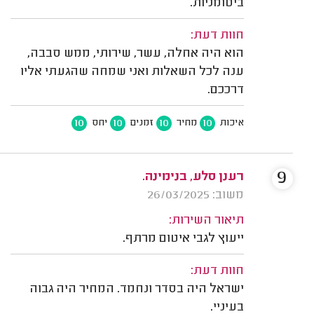
ביטומניות.
חוות דעת:
הוא היה אחלה, עשר, שירותי, ממש סבבה,
ענה לכל השאלות ואני שמחה שהגעתי אליו
דרככם.
10
10
10
10
איכות
מחיר
זמנים
יחס
9
רענן סלע, בנימינה.
משוב: 26/03/2025
תיאור השירות:
ייעוץ לגבי איטום מרתף.
חוות דעת:
ישראל היה בסדר ונחמד. המחיר היה גבוה
בעיניי.