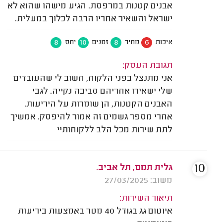
אבנים קטנות במרפסת. הגיע מישהו שהוא לא
ישראל והשאיר אחריו הרבה לכלוך במעלית.
8
10
8
6
איכות
מחיר
זמנים
יחס
תגובת העסק:
אני מתנצל בפני הלקוח, חשוב לי שהעובדים
שלי ישאירו אחריהם סביבה נקייה. לגבי
האבנים הקטנות, הן שומרות על היריעות.
אחרי מספר גשמים זה אמור להיפסק. אמשיך
לתת שירות מכל הלב ללקוחותיי
10
גלית תמם, תל אביב.
משוב: 27/03/2025
תיאור השירות:
איוטום גג בגודל 40 מטר באמצעות ביריעות