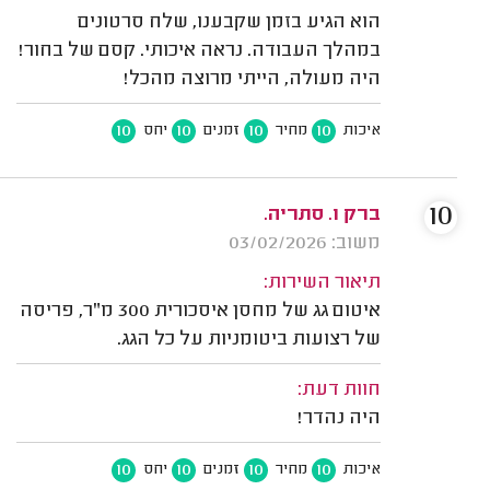
הוא הגיע בזמן שקבענו, שלח סרטונים
במהלך העבודה. נראה איכותי. קסם של בחור!
היה מעולה, הייתי מרוצה מהכל!
10
10
10
10
איכות
מחיר
זמנים
יחס
10
ברק ו. סתריה.
משוב: 03/02/2026
תיאור השירות:
איטום גג של מחסן איסכורית 300 מ"ר, פריסה
של רצועות ביטומניות על כל הגג.
חוות דעת:
היה נהדר!
10
10
10
10
איכות
מחיר
זמנים
יחס