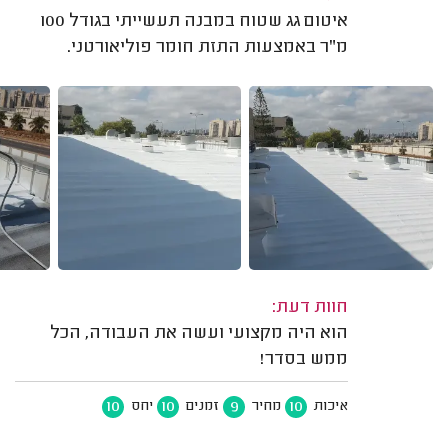
איטום גג שטוח במבנה תעשייתי בגודל 100
מ"ר באמצעות התזת חומר פוליאורטני.
חוות דעת:
הוא היה מקצועי ועשה את העבודה, הכל
ממש בסדר!
10
10
9
10
איכות
מחיר
זמנים
יחס