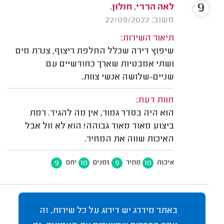
9
לאה הררי, חולון.
משוב: 22/09/2022
תיאור השירות:
שיפוץ דירה שכלל החלפת ריצוף, צנרת מים
ושתי אמבטיות שארך כחודשיים עם
שניים-שלושה אנשי צוות.
חוות דעת:
הוא היה בסדר גמור, אין מה להגיד. רמת
ביצוע מאוד מאוד גבוהה! הוא לא זול אבל
האיכות שווה את המחיר.
9
10
9
10
איכות
מחיר
זמנים
יחס
באתר מידרג יש דירוג על כל שירות, זה