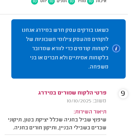
10
10
10
10
איכות
מחיר
זמנים
יחס
כשאנו בודקים עסק חדש במידרג אנחנו
לוקחים מהעסק צילומי חשבוניות של
לקוחות קודמים כדי לוודא שמדובר
בלקוחות אמיתיים ולא חברים או בני
משפחה.
9
פרטי הלקוח שמורים במידרג
משוב: 10/10/2025
תיאור השירות:
שיפוץ שביל בחניה שכלל יציקת בטון, תיקוני
שברים בשבילי הבניין, ותיקון חורים בחניה.