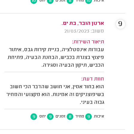
10
8
8
10
איכות
מחיר
זמנים
יחס
9
ארנון הובר, בת ים.
משוב: 21/03/2023
תיאור השירות:
עבודות אינסטלציה, בניית קירות גבס, איתור
פיצוץ בצנרת בכביש, הבחנת הבעיה, פתיחת
הכביש, תיקון הבעיה וסגירה.
חוות דעת:
הוא בחור אמין, אני חושב שהדבר הכי חשוב
בשיפוצניקים זה אמינות. הוא מקצועי והמחיר
גבוה בעיני.
9
9
8
9
איכות
מחיר
זמנים
יחס