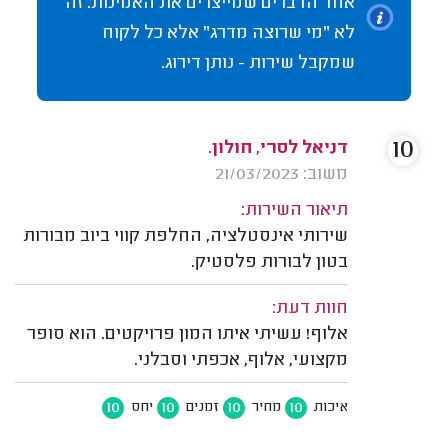
אחד הדברים שמייצרים את האמינות. זה
לא "מי שרוצה מדרג" אלא כל לקוח
שמקבל שירות - נותן דירוג.
10
דניאל לסרי, חולון.
משוב: 21/03/2023
תיאור השירות:
שירותי אינסטלציה, החלפת קווי ביוב מבורות
בטון לבורות פלסטיק.
חוות דעת:
אלוף! עשיתי איתו המון פרויקטים. הוא סופר
מקצועי, אלוף, אכפתי וסבלני.
10
10
10
10
איכות
מחיר
זמנים
יחס