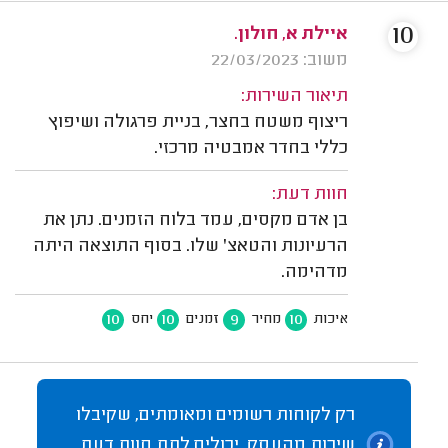
10
איילת א, חולון.
משוב: 22/03/2023
תיאור השירות:
ריצוף משטח בחצר, בניית פרגולה ושיפוץ
כללי בחדר אמבטיה מרכזי.
חוות דעת:
בן אדם מקסים, עמד בלוח הזמנים. נתן את
הרעיונות והטאצ' שלו. בסוף התוצאה היתה
מדהימה.
10
10
9
10
איכות
מחיר
זמנים
יחס
רק לקוחות רשומים ומאומתים, שקיבלו
שירות מהעסק, יכולים לתת חוות דעת