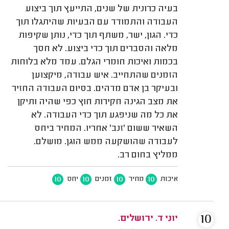
בעיה כרונית של שנים, התייעץ תוך ביצוע
העבודה והתמודד עם הבעיות שהיתגלו תוך
כדי. הגון, ישר, משתף תוך כדי, נותן שקיפות
מלאה והסברים תוך כדי ביצוע. לא חסך
בכמות ואיכות חומרי הגלם. עמד מלא בלוחות
הזמנים שהתחייב. איש עבודה, מיקצוען
ובעיקר בן אדם מדהים. בסיום העבודה החזיר
את מצב הגינה חקירות חוץ כפי שהיה ותיקן
את כל מה שניפגע תוך כדי העבודה. לא
השאיר ששום 'זנב' אחריו. המחיר ביחס
לעבודה שהושקעה ממש הוגן. מושלם.
ממליץ בחום רב.
10
10
10
10
איכות
מחיר
זמנים
יחס
10
יוני ד. ירושלים.