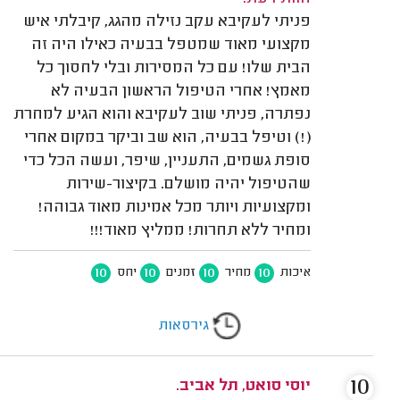
פניתי לעקיבא עקב נזילה מהגג, קיבלתי איש
מקצועי מאוד שמטפל בבעיה כאילו היה זה
הבית שלו! עם כל המסירות ובלי לחסוך כל
מאמץ! אחרי הטיפול הראשון הבעיה לא
נפתרה, פניתי שוב לעקיבא והוא הגיע למחרת
(!) וטיפל בבעיה, הוא שב וביקר במקום אחרי
סופת גשמים, התעניין, שיפר, ועשה הכל כדי
שהטיפול יהיה מושלם. בקיצור-שירות
ומקצועיות ויותר מכל אמינות מאוד גבוהה!
ומחיר ללא תחרות! ממליץ מאוד!!!
10
10
10
10
איכות
מחיר
זמנים
יחס
גירסאות
10
יוסי סואט, תל אביב.