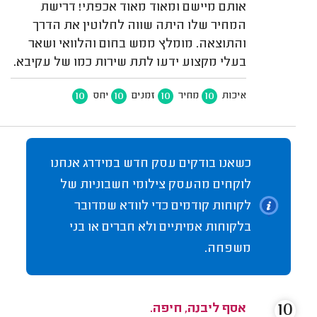
אותם מיישם ומאוד מאוד אכפתי! דרישת
המחיר שלו היתה שווה לחלוטין את הדרך
והתוצאה. מומלץ ממש בחום והלוואי ושאר
בעלי מקצוע ידעו לתת שירות כמו של עקיבא.
10
10
10
10
איכות
מחיר
זמנים
יחס
כשאנו בודקים עסק חדש במידרג אנחנו
לוקחים מהעסק צילומי חשבוניות של
לקוחות קודמים כדי לוודא שמדובר
בלקוחות אמיתיים ולא חברים או בני
משפחה.
10
אסף ליבנה, חיפה.