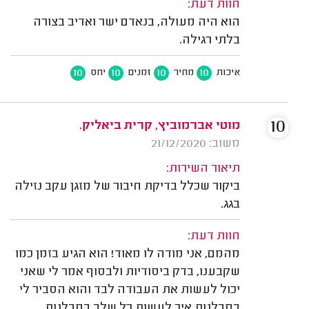
חוות דעת:
הוא היה מעולה, בנאדם ישר ואדיב בצורה
בלתי רגילה.
10
10
10
10
איכות
מחיר
זמנים
יחס
10
מוטי אברמוביץ, קרית ביאליק.
משוב: 21/12/2020
תיאור השירות:
ביקור שכלל בדיקת חיבור של מזגן עקב נזילה
בגג.
חוות דעת:
מהמם, אני מודה לו מאוד! הוא הגיע בזמן כמו
שקבענו, בדק ביסודיות ולבסוף אמר לי שאני
יכול לעשות את העבודה לבד והוא הסביר לי
בסבלנות איך לעשות כל שלב בסבלנות.