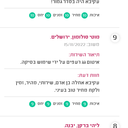
עקיבא היה בסדר גמור!
10
10
10
10
איכות
מחיר
זמנים
יחס
9
מוטי סולומון, ירושלים.
משוב: 15/11/2022
תיאור השירות:
איטום גג רעפים על ידי שימוש בסיקה.
חוות דעת:
עקיבא אחלה בן אדם, שירותי, מהיר, זמין
ולקח מחיר טוב בעיני.
9
9
9
9
איכות
מחיר
זמנים
יחס
8
ליהי ברקן, יבנה.