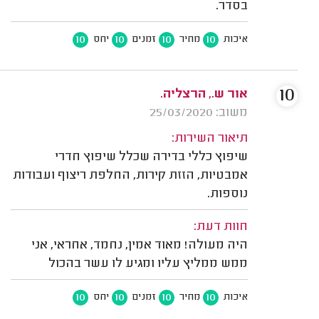
בסדר.
10
10
10
10
איכות
מחיר
זמנים
יחס
10
אור ש., הרצליה.
משוב: 25/03/2020
תיאור השירות:
שיפוץ כללי בדירה שכלל שיפוץ חדרי
אמבטיות, הזזת קירות, החלפת ריצוף ועבודות
נוספות.
חוות דעת:
היה מעולה! מאוד אמין, נחמד, אחראי, אני
ממש ממליץ עליו ומגיע לו עשר בהכול
10
10
10
10
איכות
מחיר
זמנים
יחס