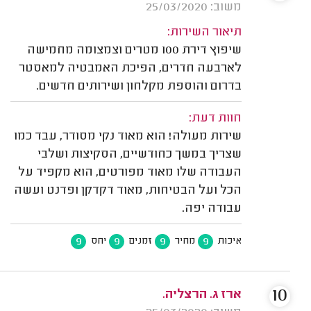
משוב: 25/03/2020
תיאור השירות:
שיפוץ דירת 100 מטרים וצמצומה מחמישה
לארבעה חדרים, הפיכת האמבטיה למאסטר
בדרום והוספת מקלחון ושירותים חדשים.
חוות דעת:
שירות מעולה! הוא מאוד נקי מסודר, עבד כמו
שצריך במשך כחודשיים, הסקיצות ושלבי
העבודה שלו מאוד מפורטים, הוא מקפיד על
הכל ועל הבטיחות, מאוד דקדקן ופדנט ועשה
עבודה יפה.
9
9
9
9
איכות
מחיר
זמנים
יחס
10
ארז ג. הרצליה.