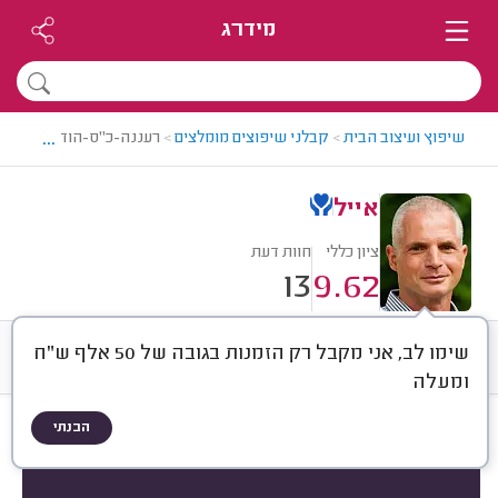
מידרג
...
שיפוץ ועיצוב הבית
>
קבלני שיפוצים מומלצים
>
רעננה-כ"ס-הוד השרון > ק
אייל
ציון כללי
חוות דעת
13
9.62
שימו לב, אני מקבל רק הזמנות בגובה של 50 אלף ש"ח
חוות דעת
ממוצע
רישוי ותעודות
ומעלה
הבנתי
חוות דעת לפי:
הכל
(
13
)
הכי נפוצים
באיזה תקציב?
איזה מבנה?