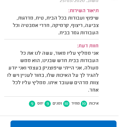
משוב: 25/03/2020
תיאור השירות:
שיפוץ ועבודות בכל הבית, טיח, מדרגות,
צביעה, ריצוף, קרמיקה, חדרי אמבטיה וכל
העבודות גמר בבית.
חוות דעת:
אני ממליץ עליו מאוד, עשה לנו את כל
העבודות בבית חדש שבנינו, הוא ממש
מעולה, אני הייתי שיפוצניק בעצמי ואני יודע
להגיד לך על האיכות שלו, בחור לעניין ויש לו
צוות מדהים שעובד איתו. ממליץ עליו לכל
אחד.
9
9
10
10
איכות
מחיר
זמנים
יחס