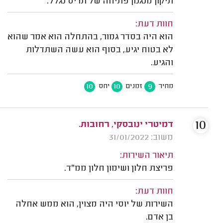
תיקון מנגנון פתיחה של תריס נגלל.
חוות דעת:
הוא היה בסדר גמור, בהתחלה הוא אמר שהוא
לא בטוח יגיע, בסוף הוא עשה השתדלות
והגיע.
10
10
9
מחיר
זמנים
יחס
10
דמיטרי ינובסקי, רחובות.
משוב: 31/01/2022
תיאור השירות:
פריצת חלון ושימון חלון ממ"ד.
חוות דעת:
השירות של יוסי היה מצוין, הוא ממש אחלה
בן אדם.