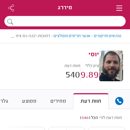
מידרג
...
טכנאים ותיקונים
>
אנשי תריסים מומלצים
>
רחובות-יבנה-נס ציונה > איש ת
יוסי
ציון כללי
חוות דעת
540
9.89
חוות דעת
מחירים
ממוצע
גלרי
חוות דעת לפי:
הכל
(
540
)