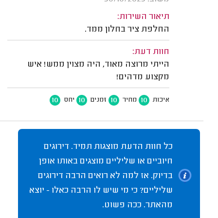
תיאור השירות:
החלפת ציר בחלון ממד.
חוות דעת:
הייתי מרוצה מאוד, היה מצוין ממש! איש
מקצוע מדהים!
10
10
10
10
איכות
מחיר
זמנים
יחס
כל חוות הדעת מוצגות תמיד. דירוגים
חיוביים או שליליים מוצגים באותו אופן
בדיוק. אז למה לא רואים הרבה דירוגים
שליליים? כי מי שיש לו הרבה כאלו - יוצא
מהאתר. ככה פשוט.