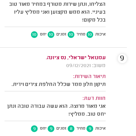
הצליחו, ונתן שירות מטורף במחיר מאוד טוב
בעיניי. הוא ממש מקצוען ואני ממליץ עליו
בכל מקום!
10
10
10
10
איכות
מחיר
זמנים
יחס
9
עמנואל ישראלי, נס ציונה.
משוב: 09/12/2021
תיאור השירות:
תיקון חלון ממד שכלל החלפת צירים וידית.
חוות דעת:
אני מאוד מרוצה. הוא עשה עבודה טובה ונתן
יחס טוב. ממליץ!
9
9
8
9
איכות
מחיר
זמנים
יחס