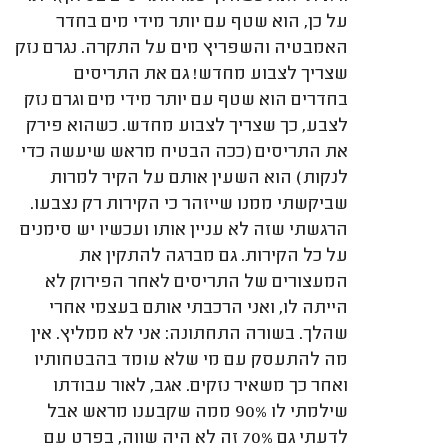
על כן, הוא שטף עם יותר מידי מים בחדר
האמבטיה והשפריץ מים על התקרה. נגרם נזק
שצריך לצבוע מחדש! גם את התריסים
בחדרים הוא שטף עם יותר מידי מים וגרם נזק
לצבע, כך שצריך לצבוע מחדש. כשהוא פירק
את התריסים (ככה הבטיח מראש שיעשה כדי
לנקות) הוא השעין אותם על הקיר למרות
שביקשתי ממנו שייזהר כי הקירות רק נצבעו.
הרגשתי שזה לא עניין אותו ועכשיו יש סימנים
על כל הקירות. גם מברגה להתקין את
המעצורים של התריסים לאחר הפירוק לא
הייתה לו, ואני הרכבתי אותם בעצמי אחרי
שהלך. בשורה התחתונה: אני לא ממליץ. אין
מה להתעסק עם מי שלא עומד בהבטחותיו
ואחר כך משאיר נזקים. אגב, לאור עבודתו
שילמתי לו 90% ממה שקבענו מראש אבל
לדעתי גם 70% זה לא היה שווה, בפרט עם