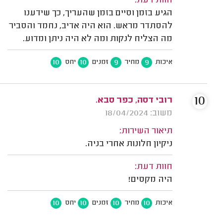
חוות דעת:
הגיע בזמן וסיים בזמן שהעריך, כך שידענו
להסתדר מראש. הוא היה אדיב, נחמד והסביר
מה הצליח לנקות ומה לא היה ניתן ומדוע.
10
10
9
9
איכות
מחיר
זמנים
יחס
10
רובי דסה, כפר סבא.
משוב: 18/04/2024
תיאור השירות:
ניקיון חלונות אחרי בניה.
חוות דעת:
היה מקסים!
10
10
10
10
איכות
מחיר
זמנים
יחס