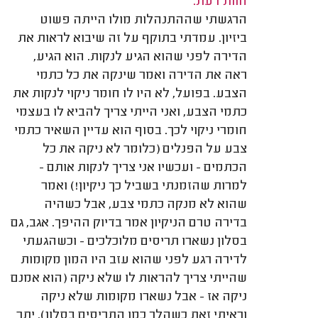
חוות דעת:
הרגשתי שההתנהלות מולו הייתה פשוט
ביזיון. עמדתי בתוקף על זה שיבוא לראות את
הדירה לפני שהוא הגיע לנקות. הוא הגיע,
ראה את הדירה ואמר שינקה את כל כתמי
הצבע. בפועל, לא היו לו חומר ניקוי לנקות את
כתמי הצבע, ואני הייתי צריך להביא לו בעצמי
חומרי ניקוי לכך. בסוף הוא עדיין השאיר כתמי
צבע על הפנלים (כלומר לא ניקה את כל
הכתמים - ועכשיו אני צריך לנקות אותם -
למרות שהזמנתי בשביל כך ניקיון!) ואמר
שהוא לא מנקה כתמי צבע, אבל כשהיה
בדירה טרם הניקיון אמר בדיוק ההיפך. אגב, גם
בסלון נשארו תריסים מלוכלכים - וכשהגעתי
לדירה רגע לפני שהוא עזב היו המון מקומות
שהייתי צריך להראות לו שלא ניקה (הוא אמנם
ניקה אז - אבל נשארו מקומות שלא ניקה
וראיתי זאת כשהלך כמו התריסים בסלון). יתר