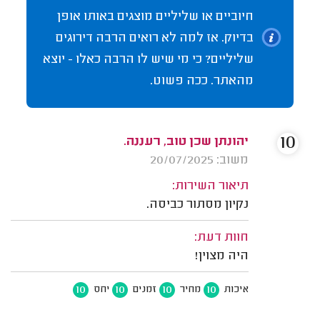
חיוביים או שליליים מוצגים באותו אופן
בדיוק. אז למה לא רואים הרבה דירוגים
שליליים? כי מי שיש לו הרבה כאלו - יוצא
מהאתר. ככה פשוט.
10
יהונתן שכן טוב, רעננה.
משוב: 20/07/2025
תיאור השירות:
נקיון מסתור כביסה.
חוות דעת:
היה מצוין!
10
10
10
10
איכות
מחיר
זמנים
יחס