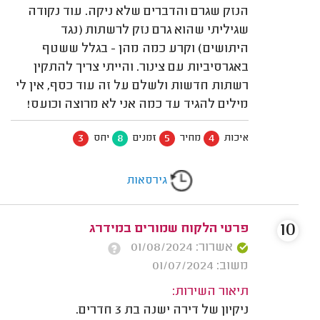
הנזק שגרם והדברים שלא ניקה. עוד נקודה
שגיליתי שהוא גרם נזק לרשתות (נגד
היתושים) וקרע כמה מהן - בגלל ששטף
באגרסיביות עם צינור. והייתי צריך להתקין
רשתות חדשות ולשלם על זה עוד כסף, אין לי
מילים להגיד עד כמה אני לא מרוצה וכועס!
3
8
5
4
איכות
מחיר
זמנים
יחס
גירסאות
10
פרטי הלקוח שמורים במידרג
אשרור: 01/08/2024
משוב: 01/07/2024
תיאור השירות:
ניקיון של דירה ישנה בת 3 חדרים.