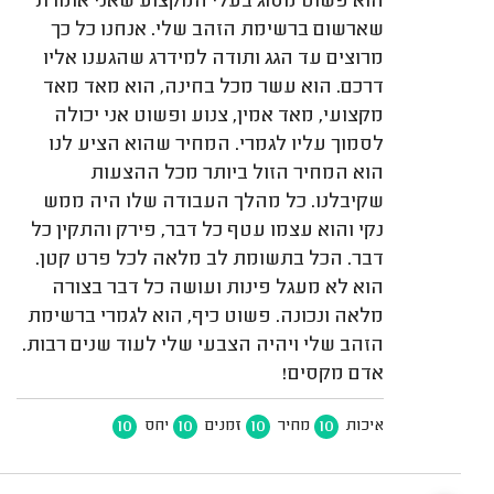
הוא פשוט מסוג בעלי המקצוע שאני אומרת
שארשום ברשימת הזהב שלי. אנחנו כל כך
מרוצים עד הגג ותודה למידרג שהגענו אליו
דרכם. הוא עשר מכל בחינה, הוא מאד מאד
מקצועי, מאד אמין, צנוע ופשוט אני יכולה
לסמוך עליו לגמרי. המחיר שהוא הציע לנו
הוא המחיר הזול ביותר מכל ההצעות
שקיבלנו. כל מהלך העבודה שלו היה ממש
נקי והוא עצמו עטף כל דבר, פירק והתקין כל
דבר. הכל בתשומת לב מלאה לכל פרט קטן.
הוא לא מעגל פינות ועושה כל דבר בצורה
מלאה ונכונה. פשוט כיף, הוא לגמרי ברשימת
הזהב שלי ויהיה הצבעי שלי לעוד שנים רבות.
אדם מקסים!
10
10
10
10
איכות
מחיר
זמנים
יחס