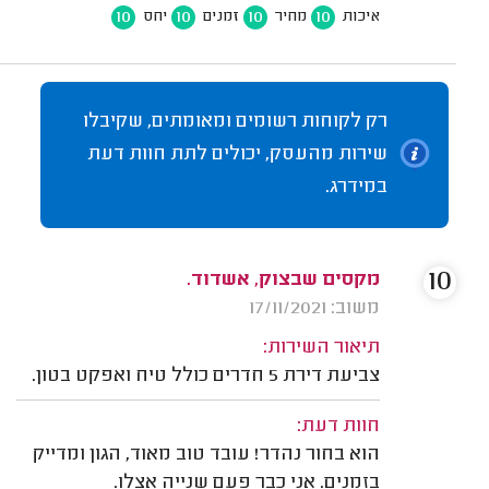
10
10
10
10
איכות
מחיר
זמנים
יחס
רק לקוחות רשומים ומאומתים, שקיבלו
שירות מהעסק, יכולים לתת חוות דעת
במידרג.
10
מקסים שבצוק, אשדוד.
משוב: 17/11/2021
תיאור השירות:
צביעת דירת 5 חדרים כולל טיח ואפקט בטון.
חוות דעת:
הוא בחור נהדר! עובד טוב מאוד, הגון ומדייק
בזמנים. אני כבר פעם שנייה אצלו.