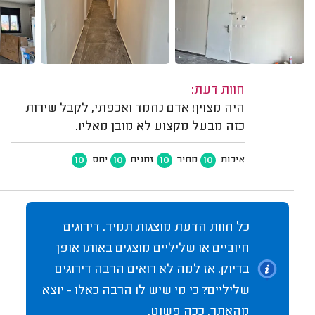
חוות דעת:
היה מצוין! אדם נחמד ואכפתי, לקבל שירות
כזה מבעל מקצוע לא מובן מאליו.
10
10
10
10
איכות
מחיר
זמנים
יחס
כל חוות הדעת מוצגות תמיד. דירוגים
חיוביים או שליליים מוצגים באותו אופן
בדיוק. אז למה לא רואים הרבה דירוגים
שליליים? כי מי שיש לו הרבה כאלו - יוצא
מהאתר. ככה פשוט.