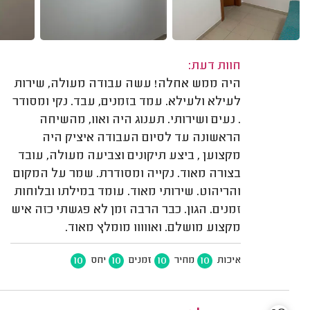
חוות דעת:
היה ממש אחלה! עשה עבודה מעולה, שירות
לעילא ולעילא. עמד בזמנים, עבד. נקי ומסודר
. נעים ושירותי. תענוג היה ואוו, מהשיחה
הראשונה עד לסיום העבודה איציק היה
מקצוען , ביצע תיקונים וצביעה מעולה, עובד
בצורה מאוד. נקייה ומסודרת. שמר על המקום
והריהוט. שירותי מאוד. עומד במילתו ובלוחות
זמנים. הגון. כבר הרבה זמן לא פגשתי כזה איש
מקצוע מושלם. ואווווו מומלץ מאוד.
10
10
10
10
איכות
מחיר
זמנים
יחס