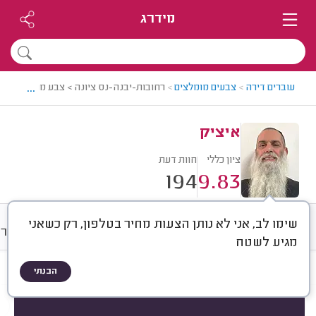
מידרג
...
עוברים דירה
>
צבעים מומלצים
>
רחובות-יבנה-נס ציונה > צבע מומלץ - איצ
איציק
ציון כללי
חוות דעת
194
9.83
שימו לב, אני לא נותן הצעות מחיר בטלפון, רק כשאני
חוות דעת
מחירים
ממוצע
גלרי
מגיע לשטח
הבנתי
חוות דעת לפי:
הכל
(
194
)
הכי נפוצים
עבודות גדולות
עבודות קטנות