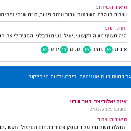
תיאור השירות:
שירות הנהלת חשבונות עבור עוסק פטור, דו"ח שנתי ופתיחת
חוות דעת:
היה מצוין! משה מקצועי, יעיל, נעים וסבלני. הסביר לי את הכ
איכות
מחיר
זמנים
יחס
10
10
10
10
גם בחוות דעת אנונימיות, מידרג יודעת מי הלקוח.
אינה יאלוביצר, באר שבע.
משוב: 12/03/2025
תיאור השירות:
הנהלת חשבונות עבור עוסק פטור בתחום הטיפול הרגשי, כ