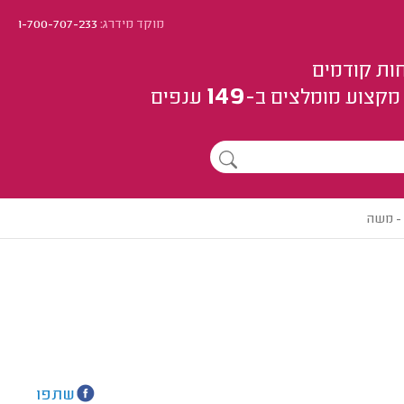
מוקד מידרג:
1-700-707-233
ות קודמים
149
מקצוע
מומלצים
ב-
ענפים
 - משה
שתפו