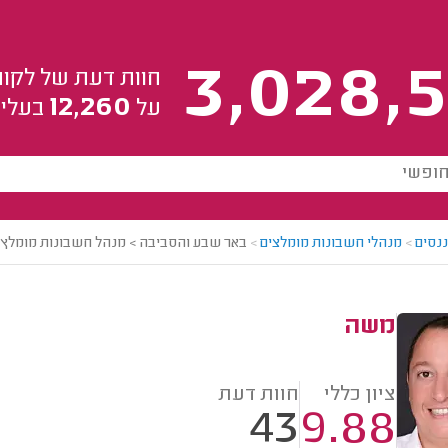
3,028,5
חוות דעת של לקוח
12,260
על
בעלי 
ננסים
>
מנהלי חשבונות מומלצים
>
באר שבע והסביבה > מנהל חשבונות מומלץ
משה
ציון כללי
חוות דעת
43
9.88