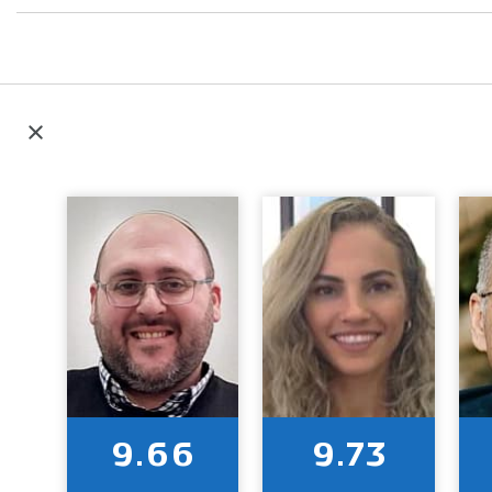
9.66
9.73