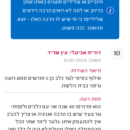
חיוביים או שליליים מוצגים באותו אופן
בדיוק. אז למה לא רואים הרבה דירוגים
שליליים? כי מי שיש לו הרבה כאלו - יוצא
מהאתר. ככה פשוט.
10
דורית אביעלי, עין שריד.
משוב: 31/10/2024
תיאור השירות:
אילוף בסיסי לגור כלב בן 5 חודשים מסוג רועה
גרמני בבית הלקוח.
חוות דעת:
הוא מדהים! 40 שנה אני עם כלבים ולקחתי
גור צעיר שיש בו הרבה אנרגיה אז צריך להבין
איך להתעסק איתו. גלעד לימד אותי הכל
מההתחלה כאילו מעולם לא היה לי כלב ואני