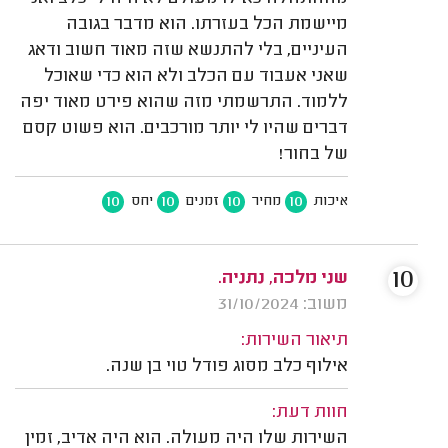
מיישמת הכל בעזרתו. הוא מדבר בגובה
העיניים, בלי להתנשא שזה מאוד חשוב ודאג
שאני אעבוד עם הכלב ולא הוא כדי שאוכל
ללמוד. התרשמתי מזה שהוא פירט מאוד יפה
דברים שהיו לי יותר מורכבים. הוא פשוט קסם
של בחור!
10
10
10
10
איכות
מחיר
זמנים
יחס
10
שני מלכה, נתניה.
משוב: 31/10/2024
תיאור השירות:
אילוף כלב מסוג פודל טוי בן שנה.
חוות דעת:
השירות שלו היה מעולה. הוא היה אדיב, זמין