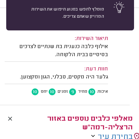
מומלץ לחפש במנוע חיפוש את השירות
המדויק שאתם צריכים.
10
אירית ורדינה, רמת גן.
מיון
משוב: 21/07/2026
תיאור השירות:
אילוף כלבה כנענית בת שנתיים לצרכים
בסיסיים בבית הלקוחה.
חוות דעת:
גלעד היה מקסים, סבלני, הגון ומקצוען.
10
10
9
10
איכות
מחיר
זמנים
יחס
מאלפי כלבים נוספים באזור
הרצליה-רמה"ש
בחירת עיר