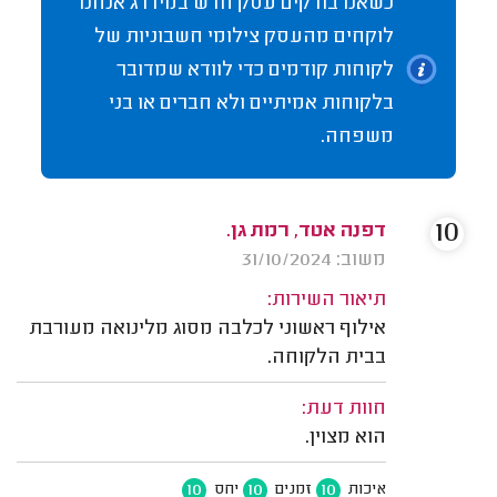
כשאנו בודקים עסק חדש במידרג אנחנו
לוקחים מהעסק צילומי חשבוניות של
לקוחות קודמים כדי לוודא שמדובר
בלקוחות אמיתיים ולא חברים או בני
משפחה.
10
דפנה אטד, רמת גן.
משוב: 31/10/2024
תיאור השירות:
אילוף ראשוני לכלבה מסוג מלינואה מעורבת
בבית הלקוחה.
חוות דעת:
הוא מצוין.
10
10
10
איכות
זמנים
יחס