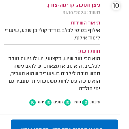
10
ניצן חנוכה, קדימה-צורן.
משוב: 31/10/2024
תיאור השירות:
אילוף בסיסי לכלב בורדר קולי בן שבע, שיעורי
לימוד אילוף.
חוות דעת:
הוא הכי טוב שיש, מקצועי, יש לו גישה טובה
לכלבים, הוא מביא תוצאות. יש לו גם גישה
ממש טובה לילדים בשיעורים שהוא מעביר,
הוא עושה פעילויות משמעותיות ומעביר גם
ימי הולדת.
10
10
10
10
איכות
מחיר
זמנים
יחס