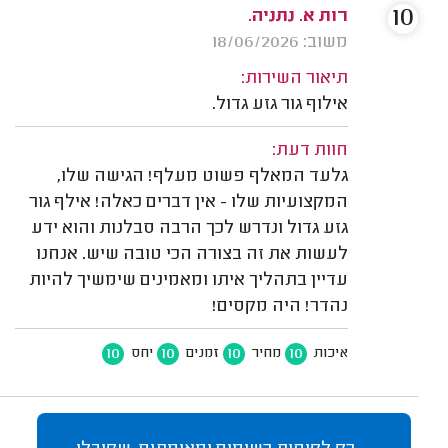
10
רות א. נתניה.
משוב: 18/06/2026
תיאור השירות:
אילוף גור גזע גדול.
חוות דעת:
גלעד המאלף פשוט מעלף! הגישה שלו,
המקצועיות שלו - אין דברים כאלה! אילף גור
גזע גדול ונדרש לכך הרבה סבלנות והוא ידע
לעשות את זה בצורה הכי טובה שיש. אנחנו
עדיין בתהליך איתו ומאמינים שימשיך להיות
נהדר! היה מקסים!
10
10
10
10
איכות
מחיר
זמנים
יחס