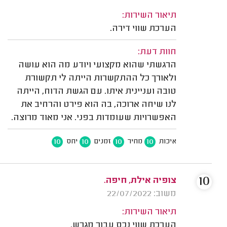
תיאור השירות:
הערכת שווי דירה.
חוות דעת:
הרגשתי שהוא מקצועי ויודע מה הוא עושה
ולאורך כל ההתקשרות הייתה לי תקשורת
טובה ועניינית איתו. עם הגשת הדוח, הייתה
לנו שיחה ארוכה, בה הוא פירט והרחיב את
האפשרויות שעומדות בפני. אני מאוד מרוצה.
10
10
10
10
איכות
מחיר
זמנים
יחס
10
צופיה אילת, חיפה.
משוב: 22/07/2022
תיאור השירות:
הערכת שווי נכס עבור מגרש.