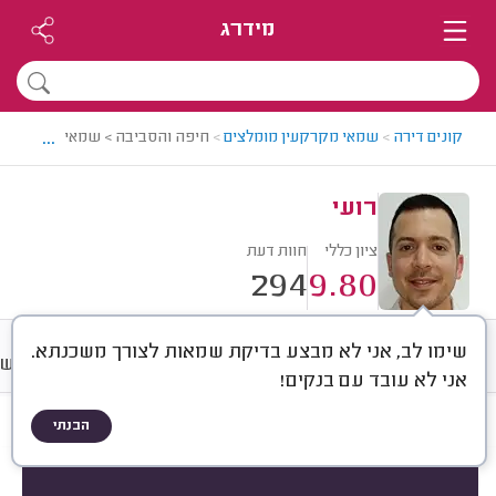
מידרג
...
קונים דירה
>
שמאי מקרקעין מומלצים
>
חיפה והסביבה > שמאי מקרקעין מ
רועי
ציון כללי
חוות דעת
294
9.80
שימו לב, אני לא מבצע בדיקת שמאות לצורך משכנתא.
חוות דעת
מחירים
ממוצע
רישו
אני לא עובד עם בנקים!
הבנתי
חוות דעת לפי:
הכל
(
294
)
הכי נפוצים
הערכת שווי ל...
סוג שירות