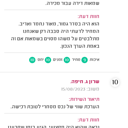
שמאות דירה עבור מכירה.
חוות דעת:
הוא היה בסדר גמור, מאוד נחמד ואדיב.
המחיר לדעתי היה סבבה רק שאנחנו
מתלבטים על משהו מסוים בשמאות אם זה
באמת הערך הנכון.
10
10
10
9
איכות
מחיר
זמנים
יחס
10
שרון ג. חיפה.
משוב: 15/08/2023
תיאור השירות:
הערכת שווי של נכס מסחרי לטובת רכישה.
חוות דעת:
נראה שהוא היה מקצועי, הגיע בזמן שקבענו,