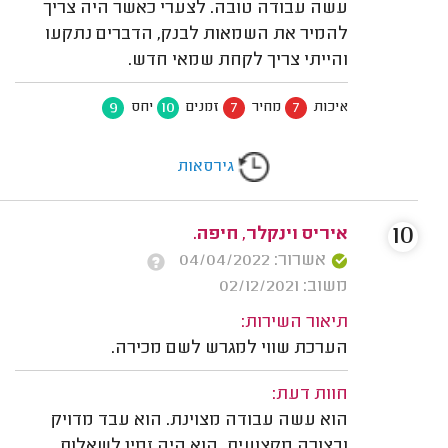
עשה עבודה טובה. לצערי כאשר היה צריך
להמיר את השמאות לבנק, הדברים נתקעו
והייתי צריך לקחת שמאי חדש.
9
10
7
7
איכות
מחיר
זמנים
יחס
גירסאות
10
איריס וינקלר, חיפה.
אשרור: 04/04/2022
משוב: 02/12/2021
תיאור השירות:
הערכת שווי למגרש לשם מכירה.
חוות דעת:
הוא עשה עבודה מצוינת. הוא עבד מדויק
ובצורה מקצועית. הוא היה זמין לשאלות