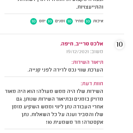
והתייעצויות.
10
10
10
10
איכות
מחיר
זמנים
יחס
10
אלכס סרייב, חיפה.
משוב: 19/12/2021
תיאור השירות:
הערכת שווי נכס לדירה לפני קנייה.
חוות דעת:
השירות שלו היה ממש מעולה! הוא היה מאוד
מדויק בזמנים ובתיאור השירות שנותן. גם
אחרי העבודה נתן ליווי וממש השקיע מזמן
שלו והסביר וענה על כל השאלות. נתן
אקסטרה! חד משמעית 10!