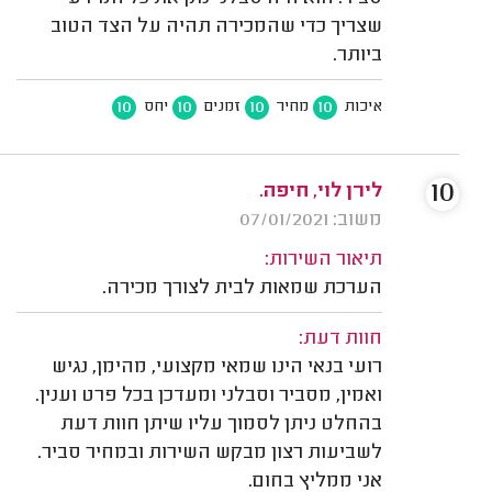
שצריך כדי שהמכירה תהיה על הצד הטוב
ביותר.
10
10
10
10
איכות
מחיר
זמנים
יחס
10
לירן לוי, חיפה.
משוב: 07/01/2021
תיאור השירות:
הערכת שמאות לבית לצורך מכירה.
חוות דעת:
רועי בנאי הינו שמאי מקצועי, מהימן, נגיש
ואמין, מסביר וסבלני ומעדכן בכל פרט וענין.
בהחלט ניתן לסמוך עליו שיתן חוות דעת
לשביעות רצון מבקש השירות ובמחיר סביר.
אני ממליץ בחום.