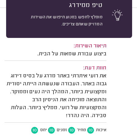
טיפ ממידרג
מומלץ לחפש במנוע חיפוש את השירות
10
ויקטור מ. חיפה.
מיון
המדויק שאתם צריכים.
אשרור: 05/08/2026
משוב: 05/04/2026
תיאור השירות:
ביצוע עבודת שמאות על הבית.
חוות דעת:
את רועי איתרתי באתר מדרג על בסיס דירוג
גבוה באתר. העבודה שנעשתה הייתה יסודית
ומקצועית ביותר, המהלך היה נעים וממוקד.
והתוצאה מוכיחה את הניסיון הרב
והמקצועיות של רועי. ממליץ ביותר. העלות
סבירה. היה נהדר!
10
10
10
10
איכות
מחיר
זמנים
יחס