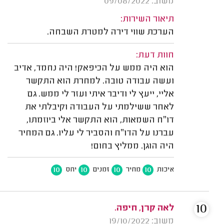
משוב: 09/08/2022
תיאור השירות:
הערכת שווי דירה למטרת השבחה.
חוות דעת:
הוא היה ממש על הכיפאק! היה נחמד, אדיב
ועשה עבודה טובה. למחרת הוא התקשר
אליי, ייעץ לי ודיבר איתי ועזר לי ממש. גם
לאחר ששילמתי על העבודה וקיבלתי את
דו״ח השמאות, הוא התקשר אלי ביוזמתו,
עברנו על הדו״ח והסביר לי עליו. גם המחיר
היה הוגן. ממליץ בחום!
10
10
10
10
איכות
מחיר
זמנים
יחס
10
לאה קרן, חיפה.
משוב: 19/10/2022