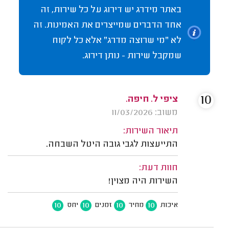
באתר מידרג יש דירוג על כל שירות, זה
אחד הדברים שמייצרים את האמינות. זה
לא "מי שרוצה מדרג" אלא כל לקוח
שמקבל שירות - נותן דירוג.
10
ציפי ל. חיפה.
משוב: 11/03/2026
תיאור השירות:
התייעצות לגבי גובה היטל השבחה.
חוות דעת:
השירות היה מצוין!
10
10
10
10
איכות
מחיר
זמנים
יחס