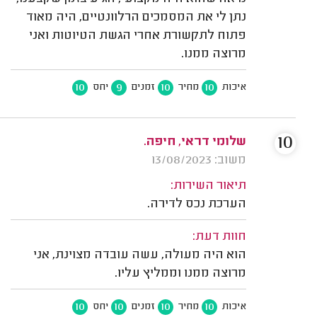
נתן לי את המסמכים הרלוונטיים, היה מאוד
פתוח לתקשורת אחרי הגשת הטיוטות ואני
מרוצה ממנו.
10
9
10
10
איכות
מחיר
זמנים
יחס
10
שלומי דראי, חיפה.
משוב: 13/08/2023
תיאור השירות:
הערכת נכס לדירה.
חוות דעת:
הוא היה מעולה, עשה עובדה מצוינת, אני
מרוצה ממנו וממליץ עליו.
10
10
10
10
איכות
מחיר
זמנים
יחס