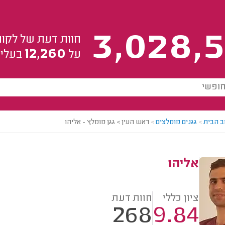
3,028,5
חוות דעת של לקוח
12,260
על
בעלי 
ב הבית
>
גגנים מומלצים
>
ראש העין > גגן מומלץ - אליהו
אליהו
ציון כללי
חוות דעת
268
9.84