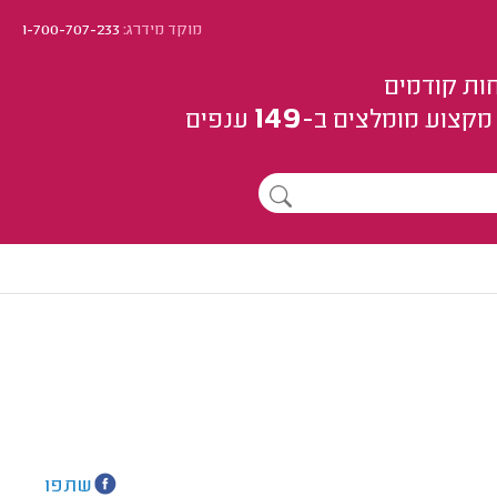
מוקד מידרג:
1-700-707-233
ות קודמים
149
מקצוע
מומלצים
ב-
ענפים
שתפו