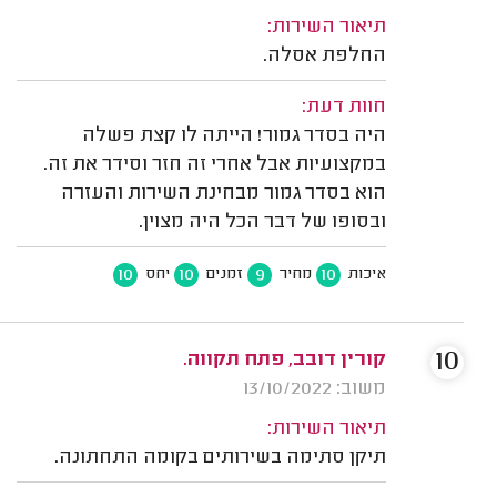
תיאור השירות:
החלפת אסלה.
חוות דעת:
היה בסדר גמור! הייתה לו קצת פשלה
במקצועיות אבל אחרי זה חזר וסידר את זה.
הוא בסדר גמור מבחינת השירות והעזרה
ובסופו של דבר הכל היה מצוין.
10
10
9
10
איכות
מחיר
זמנים
יחס
10
קורין דובב, פתח תקווה.
משוב: 13/10/2022
תיאור השירות:
תיקן סתימה בשירותים בקומה התחתונה.