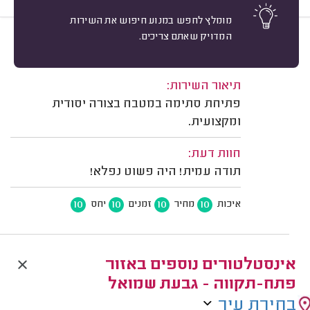
מומלץ לחפש במנוע חיפוש את השירות
המדויק שאתם צריכים.
10
שלומי להב, פתח תקווה.
מיון
משוב: 11/02/2026
תיאור השירות:
פתיחת סתימה במטבח בצורה יסודית
ומקצועית.
חוות דעת:
תודה עמית! היה פשוט נפלא!
10
10
10
10
איכות
מחיר
זמנים
יחס
אינסטלטורים נוספים באזור
פתח-תקווה - גבעת שמואל
בחירת עיר