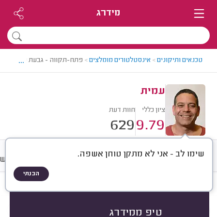
מידרג
...
טכנאים ותיקונים
>
אינסטלטורים מומלצים
>
פתח-תקווה - גבעת שמואל > א
עמית
ציון כללי
חוות דעת
629
9.79
שימו לב - אני לא מתקן טוחן אשפה.
חוות דעת
מחירים
ממוצע
רישו
הבנתי
חוות דעת לפי:
הכל
(
629
)
הכי נפוצים
סוגי סתימות
אביזרי אינסטלציה
טיפ ממידרג