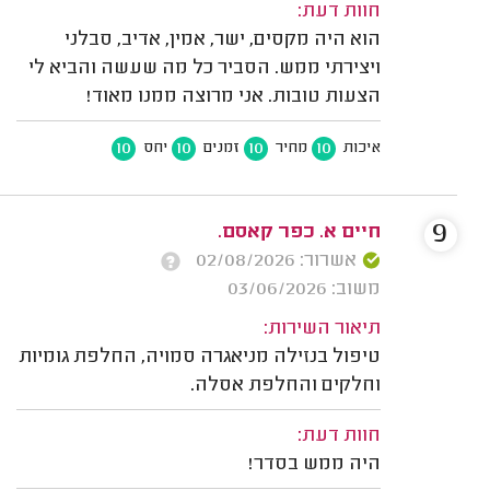
חוות דעת:
הוא היה מקסים, ישר, אמין, אדיב, סבלני
ויצירתי ממש. הסביר כל מה שעשה והביא לי
הצעות טובות. אני מרוצה ממנו מאוד!
10
10
10
10
איכות
מחיר
זמנים
יחס
9
חיים א. כפר קאסם.
אשרור: 02/08/2026
משוב: 03/06/2026
תיאור השירות:
טיפול בנזילה מניאגרה סמויה, החלפת גומיות
וחלקים והחלפת אסלה.
חוות דעת:
היה ממש בסדר!