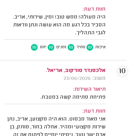
חוות דעת:
היה מעולה! ממש טוב! זמין, שירותי, אדיב.
הסביר בכל רגע מה הוא עושה ונתן וודאות
לגבי התהליך.
10
10
10
10
איכות
מחיר
זמנים
יחס
10
אלכסנדר סורקוב, אריאל.
משוב: 23/06/2026
תיאור השירות:
פתיחת סתימה קשה במטבח.
חוות דעת:
אני מאוד מבסוט. הוא היה מקצוען, אדיב, נתן
שירות מקצועי ומהיר. אחלה בחור, מותק, בן
אדם ישר וטוב. ניסיתי יומיים לפתוח את זה