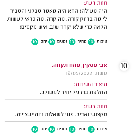
חוות דעת:
היה מעולה! החא היה מאטד סבלני והסביר
לי מה בדיוק קורה, מה קרה, מה כדאי לעשות
הלאה כדי שלא יקרה שוב. איש מקסים!
10
10
10
10
איכות
מחיר
זמנים
יחס
10
אבי פסקין, פתח תקווה.
משוב: 19/05/2022
תיאור השירות:
החלפת ברז ניל יחיד למשולב.
חוות דעת:
מקצועי ואדיב. פנוי לשאלות והתייעצויות.
10
10
10
10
איכות
מחיר
זמנים
יחס