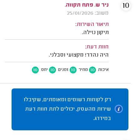
10
ניר ש. פתח תקווה.
משוב: 25/01/2026
תיאור השירות:
תיקון נזילה.
חוות דעת:
היה נהדר! מקצועי וסבלני.
10
10
10
10
איכות
מחיר
זמנים
יחס
רק לקוחות רשומים ומאומתים, שקיבלו
שירות מהעסק, יכולים לתת חוות דעת
במידרג.