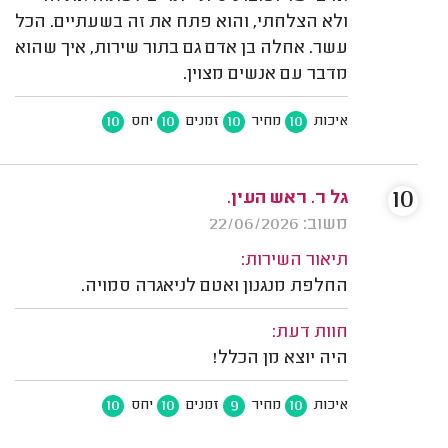
ולא הצלחתי, והוא פתח את זה בשעתיים. הכל
עשר. אחלה בן אדם גם בתור שירות, איך שהוא
מדבר עם אנשים מצוין.
10
10
10
10
איכות
מחיר
זמנים
יחס
10
גל ר. ראש העין.
משוב: 22/06/2026
תיאור השירות:
החלפת מנגנון ואטם לניאגרה סמויה.
חוות דעת:
היה יוצא מן הכלל!
10
10
9
10
איכות
מחיר
זמנים
יחס