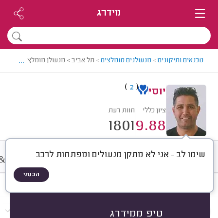
מידרג
...
טכנאים ותיקונים
>
מנעולנים מומלצים
>
תל אביב > מנעולן מומלץ - יוסי
)
(
2
יוסי
ציון כללי
חוות דעת
1801
9.88
שימו לב - אני לא מתקן מנעולים ומפתחות לרכב
&
חוות דעת
מחירים
ממוצע
A
הבנתי
חוות דעת לפי:
הכל
(
1801
)
הכי נפוצים
התקנות
פריצות
תיקונים
טיפ ממידרג