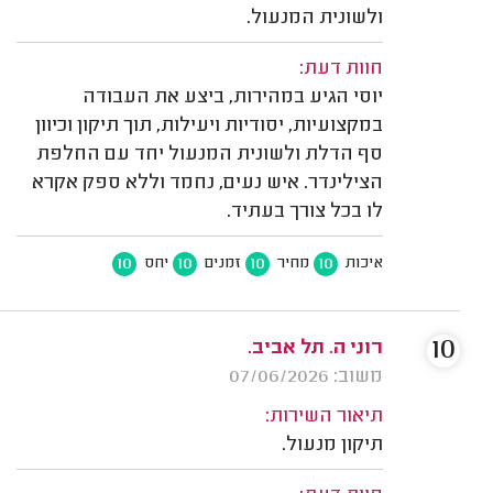
ולשונית המנעול.
חוות דעת:
יוסי הגיע במהירות, ביצע את העבודה
במקצועיות, יסודיות ויעילות, תוך תיקון וכיוון
סף הדלת ולשונית המנעול יחד עם החלפת
הצילינדר. איש נעים, נחמד וללא ספק אקרא
לו בכל צורך בעתיד.
10
10
10
10
איכות
מחיר
זמנים
יחס
10
רוני ה. תל אביב.
משוב: 07/06/2026
תיאור השירות:
תיקון מנעול.