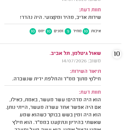
חוות דעת:
שירות אדיב, מהיר ומקצועי. היה נהדר!
10
10
9
10
איכות
מחיר
זמנים
יחס
10
שאול גיטלמן, תל אביב.
משוב: 14/07/2026
תיאור השירות:
חילוץ מתוך ממ"ד והחלפת ידית שנשברה.
חוות דעת:
הוא היה מדהים! עשר מעשר, באמת, כאילו,
אם היה אפשר אחד עשרה מעשר, הייתי נותן.
הוא היה זמין בשש בבוקר כשהוא שמע
שאשתי בהיריון ונתקענו בממ"ד. הוא חילץ