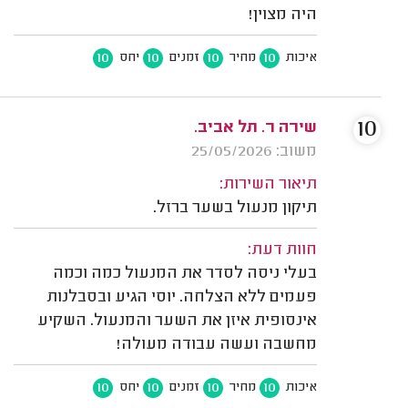
היה מצוין!
10
10
10
10
איכות
מחיר
זמנים
יחס
10
שירה ר. תל אביב.
משוב: 25/05/2026
תיאור השירות:
תיקון מנעול בשער ברזל.
חוות דעת:
בעלי ניסה לסדר את המנעול כמה וכמה
פעמים ללא הצלחה. יוסי הגיע ובסבלנות
אינסופית איזן את השער והמנעול. השקיע
מחשבה ועשה עבודה מעולה!
10
10
10
10
איכות
מחיר
זמנים
יחס