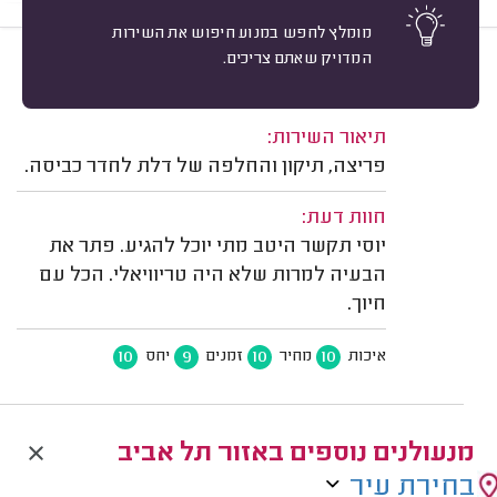
מומלץ לחפש במנוע חיפוש את השירות
המדויק שאתם צריכים.
10
עופר מ. תל אביב.
מיון
משוב: 05/08/2026
תיאור השירות:
פריצה, תיקון והחלפה של דלת לחדר כביסה.
חוות דעת:
יוסי תקשר היטב מתי יוכל להגיע. פתר את
הבעיה למרות שלא היה טריוויאלי. הכל עם
חיוך.
10
9
10
10
איכות
מחיר
זמנים
יחס
מנעולנים נוספים באזור תל אביב
בחירת עיר