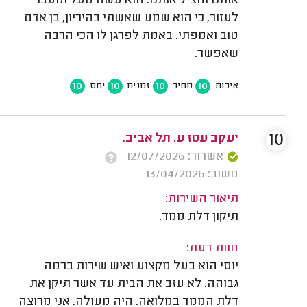
אותנו והציל אותנו. הוא עשה מעל ומעבר
לעזור, כי הוא שמע שאשתי בהיריון, בן אדם
טוב ואמפתי. באמת לפרגן לו הכי הרבה
שאפשר.
10
10
10
10
איכות
מחיר
זמנים
יחס
10
יעקב עטז ע. תל אביב.
אשרור: 12/07/2026
משוב: 13/04/2026
תיאור השירות:
תיקון דלת ממד.
חוות דעת:
יוסי הוא בעל מקצוע ואיש שירות ברמה
גבוהה. לא עזב את הבית עד אשר תיקן את
דלת הממד במלואה. היה מעולה. אני מרוצה