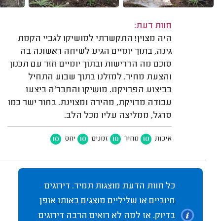
חוות דעת:
היה מצוין! התקשרתי למושיקו לגביי הקמת
גינה, בתוך יומיים הגיע לשיחה ראשונה בה
סוכם מה הדרישות ובתוך יומיים חזר עם תכנון
והצעת מחיר. למזלנו בתוך שבוע התחיל
בביצוע הפרויקט. מושיקו והחבר'ה ביצעו
עבודה מדויקת, מהירה ומצוינת. בחור ישר כמו
סרגל, ממליצה עליו מכל הלב.
10
10
10
10
איכות
מחיר
זמנים
יחס
כל חוות הדעת מוצגות תמיד. דירוגים
חיוביים או שליליים מוצגים באותו אופן
בדיוק. אז למה לא רואים הרבה דירוגים