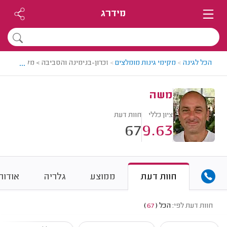
מידרג
...
הכל לגינה
>
מקימי גינות מומלצים
>
זכרון-בנימינה והסביבה > מקים גינות
משה
ציון כללי
חוות דעת
67
9.63
חוות דעת
ממוצע
גלריה
אודות
חוות דעת לפי:
הכל
(
67
)