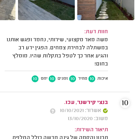
חוות דעת:
משה מאד מקצועי, שירותי, נחמד ופגש אותנו
במשתלה לבחירת צמחים. הפגין ידע רב
והגיע אחר כך לטפל בתקלות שהיו. מומלץ
בחום!
10
10
10
10
איכות
מחיר
זמנים
יחס
10
בנצי קירשנר, עכו.
אשרור: 10/10/2021
משוב: 13/10/2020
תיאור השירות:
תכנון והקמה של גינה חדשה כולל החלפת