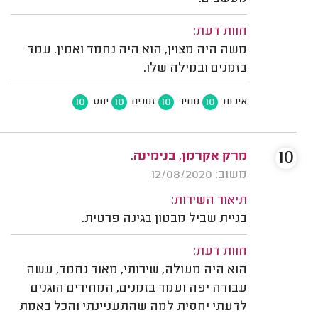
חוות דעת:
משה היה מצוין, הוא היה נחמד ואמין. עמד
בזמנים ובמילה שלו.
10
10
10
10
איכות
מחיר
זמנים
יחס
10
מרק אקרמן, בנימינה.
משוב: 12/08/2020
תיאור השירות:
בניית שביל מבטון בגינה פרטית.
חוות דעת:
הוא היה מעולה, שירותי, מאוד נחמד, עשה
עבודה יפה ועמד בזמנים, המחירים הוגנים
לדעתי יחסית למה שהתעניינתי והכל באמת