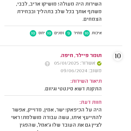
השירות היה מעולה! מושיקו אדיב, לבבי,
משתף אותך בכל שלב בתהליך ובבחירת
הצמחים.
10
10
9
10
איכות
מחיר
זמנים
יחס
10
תומר פיילר, חיפה.
אשרור: 05/01/2025
משוב: 09/06/2024
תיאור השירות:
התקנת דשא סינטטי וגיזום.
חוות דעת:
היה על הכיפאק! ישר, אמין, מדוייק, אפשר
להתייעץ איתו, עשה עבודה מושלמת! ראוי
לציין גם את העובד שלו ג'אמל, שהפגין