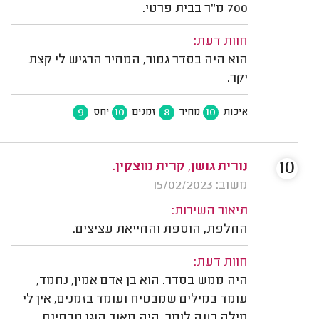
700 מ"ר בבית פרטי.
חוות דעת:
הוא היה בסדר גמור, המחיר הרגיש לי קצת
יקר.
9
10
8
10
איכות
מחיר
זמנים
יחס
10
נורית גושן, קרית מוצקין.
משוב: 15/02/2023
תיאור השירות:
החלפת, הוספת והחייאת עציצים.
חוות דעת:
היה ממש בסדר. הוא בן אדם אמין, נחמד,
עומד במילים שמבטיח ועומד בזמנים, אין לי
מילה רעה לומר. היה מאוד הוגן מבחינת