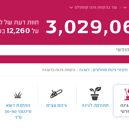
עוד בהקמת גינה קומפלט
3,029,0
חוות דעת של ל
12,260
על
בע
מקימי גינות מומלצים
>
רעננה
>
הקמת גינות ברעננה
ינה
תחזוקה לגינה
גיזום עצים
התקנת דשא
רטי
סינטטי 30-90
מ"ר