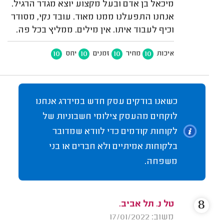
מיכאל בן אדם ובעל מקצוע יוצא מגדר הרגיל.
אנחנו התפעלנו ממנו מאוד. עובד נקי, מסודר
וכיף לעבוד איתו. אין מילים. ממליץ בכל פה.
10
10
10
10
איכות
מחיר
זמנים
יחס
כשאנו בודקים עסק חדש במידרג אנחנו
לוקחים מהעסק צילומי חשבוניות של
לקוחות קודמים כדי לוודא שמדובר
בלקוחות אמיתיים ולא חברים או בני
משפחה.
8
טל נ. תל אביב.
משוב: 17/01/2022