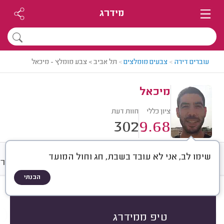
מידרג
עוברים דירה
>
צבעים מומלצים
>
תל אביב > צבע מומלץ - מיכאל
מיכאל
ציון כללי
חוות דעת
302
9.68
שימו לב, אני לא עובד בשבת, חג וחול המועד
חוות דעת
מחירים
ממוצע
גלרי
הבנתי
חוות דעת לפי:
הכל
(
302
)
הכי נפוצים
עבודות גדולות
עבודות קטנות
טיפ ממידרג