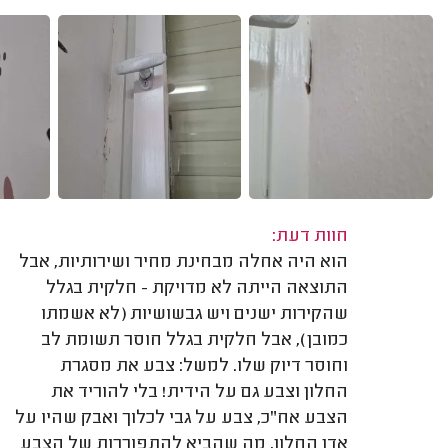
חוות דעת:
הוא היה אחלה מבחינת מחיר ושירותיות, אבל
התוצאה הייתה לא מדויקת - חלקית בגלל
שהקירות ישנים ויש גבשושיות (לא אשמתו
כמובן), אבל חלקית בגלל חוסר תשומת לב
וחוסר דיוק שלו. למשל: צבע את מסגרת
החלון וצבע גם על הידית! בלי להוריד את
הצבע אח"כ, צבע על גבי לכלוך ואבק שהיו על
אדן החלון, מה שהביא להתפוררות של הצבע