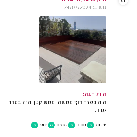
8
משוב: 24/07/2024
חוות דעת:
היה בסדר חוץ ממשהו ממש קטן. היה בסדר
גמור.
8
8
8
8
איכות
מחיר
זמנים
יחס