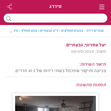
מידרג
...
עוברים דירה
>
צבעים מומלצים
>
ר"ג-גבעתיים > צבע מומלץ - מיכאל
>
חוות
יעל עפרוני, גבעתיים.
משוב: 08/09/2024
תיאור השירות:
צביעה ותיקוני שפכטל בשתי דירות של 3 ו4 חדרים.
תמונות מהשטח: