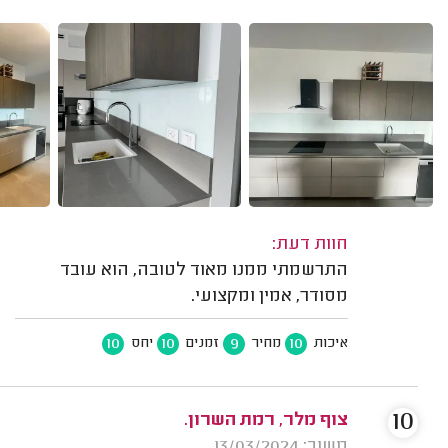
חוות דעת:
התרשמתי ממנו מאוד לטובה, הוא עובד
מסודר, אמין ומקצועי.
10
10
9
10
איכות
מחיר
זמנים
יחס
10
צוף מלר, רמת השרון.
משוב: 13/03/2024