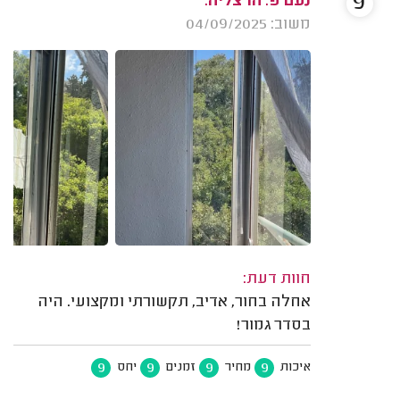
9
נעם פ. הרצליה.
משוב: 04/09/2025
חוות דעת:
אחלה בחור, אדיב, תקשורתי ומקצועי. היה
בסדר גמור!
9
9
9
9
איכות
מחיר
זמנים
יחס