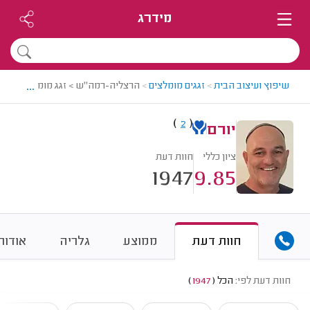
מידרג
...
שיפוץ ועיצוב הבית
>
זגגים מומלצים
>
הרצליה-רמה"ש > זגג מומלץ - יורם
)
(
2
יורם
ציון כללי
חוות דעת
1947
9.85
חוות דעת
ממוצע
גלריה
אודות
חוות דעת לפי:
הכל
(
1947
)