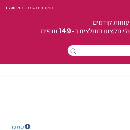
מוקד מידרג:
1-700-707-233
קוחות קודמים
149
לי מקצוע
מומלצים
ב-
ענפים
שתפו