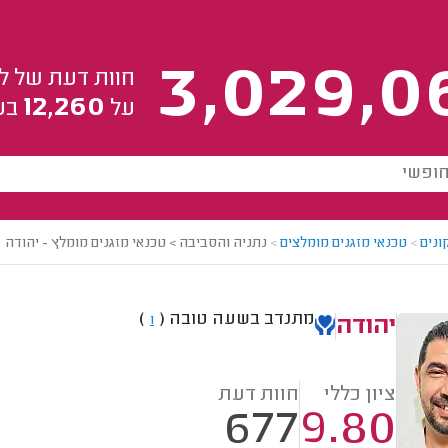
3,029,0
חוות דעת של ל
12,260
על
בע
ונים
>
טכנאי מזגנים מומלצים
>
נתניה והסביבה > טכנאי מזגנים מומלץ - יהודה
מתנדב בשעה טובה
(
)
1
יהודה
ציון כללי
חוות דעת
677
9.80