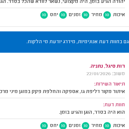
יהודה הגיע בזמן, היה מקצועי, נשאר לוודא שהכל בסדר. הגו
איכות
מחיר
זמנים
יחס
10
10
10
10
גם בחוות דעת אנונימיות, מידרג יודעת מי הלקוח.
רות סיגל, נתניה.
משוב: 22/01/2026
תיאור השירות:
איתור מקור דליפת גז, אספקה והחלפת פקק במזגן מיני מרכזי
חוות דעת:
הוא היה בסדר, הוגן והגיע בזמן.
איכות
מחיר
זמנים
יחס
10
10
10
10