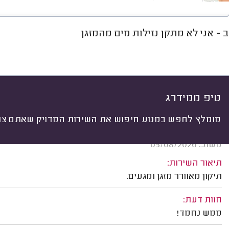
 - אני לא מתקן נזילות מים מהמזגן
חוות דעת
מחירים
ממוצע
רי
יתי
 לפי:
הכל
(
677
)
ים
מותג המזגן
תיקונים
ניקוי מזגנים
טיפ ממידרג
מומלץ לחפש במנוע חיפוש את השירות המדויק שאתם צרי
שלמה ג. נתניה.
משוב: 05/08/2026
תיאור השירות:
תיקון מאוורר מזגן ומגעים.
חוות דעת:
ממש נחמד!