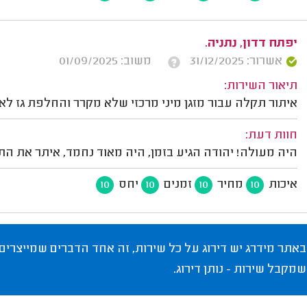
יפתח דדון, נתניה.
אשרור: 31/12/2025
משוב: 01/09/2025
תיאור השירות:
איתור תקלה עבור מזגן מיני מרכזי שלא מקרר והחלפת גז לא
חוות דעת:
היה מעולה! יהודה הגיע בזמן, היה מאוד נחמד, איתר את הת
איכות
מחיר
זמנים
יחס
10
10
10
10
באתר מידרג יש דירוג על כל שירות, זה אחד הדברים שמייצרים
שמקבל שירות - נותן דירוג.