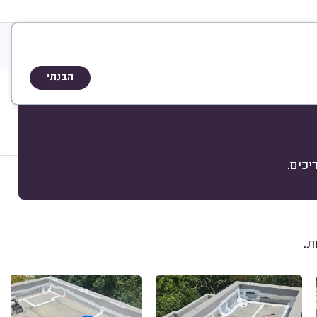
Q
שיטת הדירוג
הבנתי
לימות
כים.
מיון
ת.