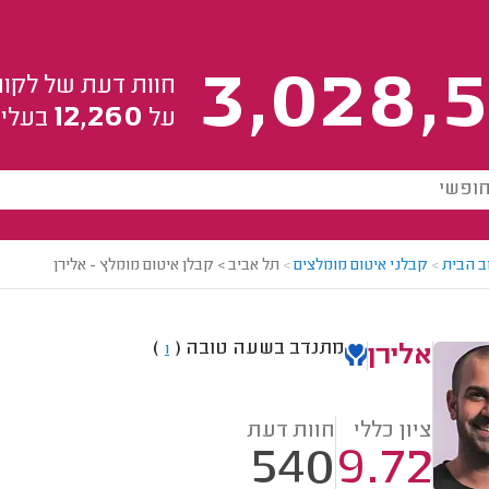
3,028,5
חוות דעת של לקוח
12,260
על
בעלי 
ב הבית
>
קבלני איטום מומלצים
>
תל אביב > קבלן איטום מומלץ - אלירן
מתנדב בשעה טובה
(
)
1
אלירן
ציון כללי
חוות דעת
540
9.72