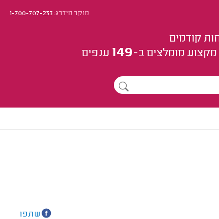
מוקד מידרג:
1-700-707-233
ות קודמים
149
מקצוע
מומלצים
ב-
ענפים
שתפו