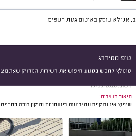
, אני לא עוסק באיטום גגות רעפים.
&
חוות דעת
ממוצע
גלריה
A
יתי
 לפי:
הכל
(
540
)
ים
מקום איטום
חומר איטום
עבודות מש
טיפ ממידרג
מומלץ לחפש במנוע חיפוש את השירות המדויק שאתם צרי
דותן ישראלי, תל אביב.
משוב: 19/05/2026
תיאור השירות:
שיפוץ איטום קיים עם יריעות ביטומניות ותיקון רובה במרפסו