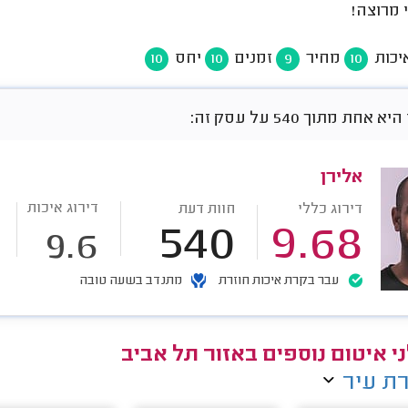
 מרוצה!
יכות
מחיר
זמנים
יחס
10
10
9
10
חת מתוך 540 על עסק זה:
אלירן
דירוג איכות
דירוג כללי
חוות דעת
540
9.68
9.6
עבר בקרת איכות חוזרת
מתנדב בשעה טובה
י איטום נוספים באזור תל אביב
ת עיר