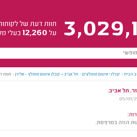
3,029,
חוות דעת של לקוחות
12,260
על
בעלי מק
ב הבית
>
קבלני איטום מומלצים
>
תל אביב > קבלן איטום מומלץ - אלירן
>
חוות ד
ר, תל אביב.
ות:
ות הזזה במרפסת.