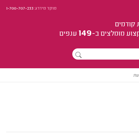
מוקד מידרג:
1-700-707-233
 קודמים
149
צוע
מומלצים
ב-
ענפים
עת