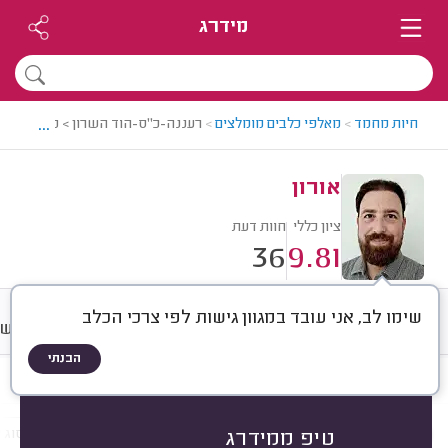
מידרג
...
חיות מחמד
>
מאלפי כלבים מומלצים
>
רעננה-כ"ס-הוד השרון > מאלף כלבים
אורון
ציון כללי
חוות דעת
36
9.81
שימו לב, אני עובד במגוון גישות לפי צרכי הכלב
חוות דעת
מחירים
ממוצע
רישו
הבנתי
חוות דעת לפי:
הכל
(
36
)
הכי נפוצים
גור או כלב בוגר
סוג הכלב
סוג א
טיפ ממידרג