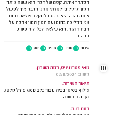
הסתדר איתה. קסם של דבר, הוא עשה איתה
המון תרגילים ולמדתי ממנו הרבה איך לפעול
איתה והנה היא נכנסת למקלט ויוצאת ממנו.
אני ממליצה בחום ועם המון המון אהבה על
הבחור הזה. הוא עילאי! הכל היה פשוט
מדהים.
10
10
10
10
איכות
מחיר
זמנים
יחס
10
מאי פטרוניויס, רמת השרון.
משוב: 02/11/2024
תיאור השירות:
אילוף בסיסי בבית עבור כלב מסוג פודל מלטז,
נקבה בת שנה.
חוות דעת: