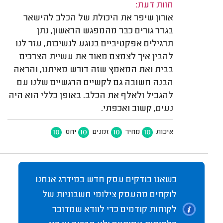
חוות דעת:
אורון שיפר את היכולת של הכלב להישאר
בגדר גורים כבר מהמפגש הראשון, נתן
תרגילים אפקטיביים בנוגע לנשיכות, עזר לנו
להבין איך לצמצם מאוד את עשיית הצרכים
בבית ואת המאמץ שזה דורש מאיתנו, והראה
הבנה חשובה גם לקשיים הרגשיים שלנו עם
להגביל ולאלף את הכלב. באופן כללי הוא היה
נעים, קשוב ואכפתי.
10
10
10
10
איכות
מחיר
זמנים
יחס
כשאנו בודקים עסק חדש במידרג אנחנו
לוקחים מהעסק צילומי חשבוניות של
לקוחות קודמים כדי לוודא שמדובר