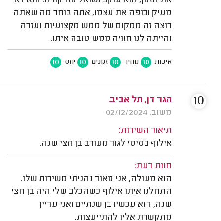
את הזמן, הוא עוקב ושואל מה קורה. הוא לא
מעיק וכופה את עצמו, אתה בוחר מה שאתה
רוצה זה ממקום של ממש מקצועיות ועזרה
והייתה לנו חוויה ממש טובה איתו.
10
10
10
10
איכות
מחיר
זמנים
יחס
10
הגר דן, תל אביב.
משוב: 02/12/2024
תיאור השירות:
אילוף בסיסי לגור מעורב בן חצי שנה.
חוות דעת:
הוא מעולה, אני מאוד נהניתי משירות שלו.
התחלנו איתו אילוף כשהכלב שלי היה בן חצי
שנה, הוא עכשיו בן שנתיים ואני עדיין
מתקשרת אליו להתייעצות.