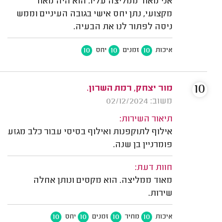
אני מאוד ממליצה עליו. הוא היה מאוד
מקצועי, נתן יחס אישי בגובה העיניים וממש
ניסה לפתור לנו את הבעיה.
10
10
10
איכות
זמנים
יחס
10
מור יצחק, רמת השרון.
משוב: 02/12/2024
תיאור השירות:
אילוף לתוקפנות ואילוף בסיסי עבור כלב מגזע
פומרניין בן שנה.
חוות דעת:
מאוד ממליצה. הוא מקסים ונותן אחלה
שירות.
10
10
10
10
איכות
מחיר
זמנים
יחס