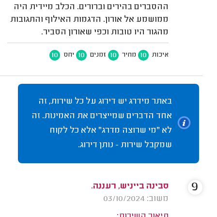
ההסברים בהירים וברורים. הכלב מיידית היה
ממושמע אל אורון. הדגמות האילוף והתגובות
מהגור היו טובות וכפי שאורון הסביר.
10
10
10
10
איכות
מחיר
זמנים
יחס
באתר מידרג יש דירוג על כל שירות, זה
אחד הדברים שמייצרים את האמינות. זה
לא "מי שרוצה מדרג" אלא כל לקוח
שמקבל שירות - נותן דירוג.
9
סבינה בייניש, רעננה.
משוב: 03/10/2024
תיאור השירות: