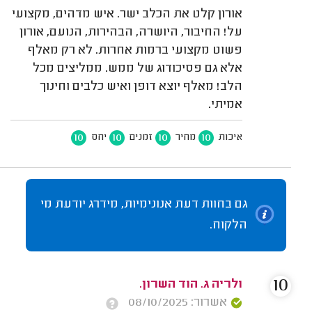
אורון קלט את הכלב ישר. איש מדהים, מקצועי
על! החיבור, היושרה, הבהירות, הנועם, אורון
פשוט מקצועי ברמות אחרות. לא רק מאלף
אלא גם פסיכודוג של ממש. ממליצים מכל
הלב! מאלף יוצא דופן ואיש כלבים וחינוך
אמיתי.
10
10
10
10
איכות
מחיר
זמנים
יחס
גם בחוות דעת אנונימיות, מידרג יודעת מי
הלקוח.
10
ולריה ג. הוד השרון.
אשרור: 08/10/2025