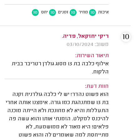
10
10
10
10
איכות
מחיר
זמנים
יחס
10
ריקי יחזקאל, פדיה.
משוב: 03/10/2024
תיאור השירות:
אילוף כלבה בת 13 מסוג גולדן רטריבר בבית
הלקוח.
חוות דעת:
הוא פשוט נהדר! יש לי כלבה גולדנית זקנה
בת 13 שמתנהגת כמו גורה. אימצנו אותה אחרי
התעללות והיא לא מחונכת ולא הייתה מוכנה
להיכנס למקלט. הזמנתי אותו והוא עשה פה
פלאים! היא מאוד לא ממושמעת, לא
מתייחסת למה שאומרים לה והוא פשוט