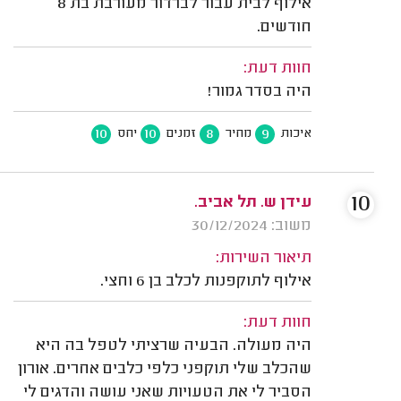
אילוף לבית עבור לברדור מעורבת בת 8
חודשים.
חוות דעת:
היה בסדר גמור!
10
10
8
9
איכות
מחיר
זמנים
יחס
10
עידן ש. תל אביב.
משוב: 30/12/2024
תיאור השירות:
אילוף לתוקפנות לכלב בן 6 וחצי.
חוות דעת:
היה מעולה. הבעיה שרציתי לטפל בה היא
שהכלב שלי תוקפני כלפי כלבים אחרים. אורון
הסביר לי את הטעויות שאני עושה והדגים לי