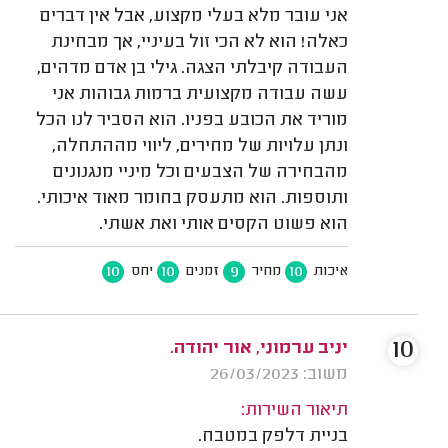
אני עובר מלא בעלי מקצוע, אבל אין דברים
כאלה! הוא לא הכי זול בעיניי, אך מבחינת
העבודה קיבלתי הצגה. גילי בן אדם מדהים,
עשה עבודה מקצועית ברמות גבוהות אני
מוריד את הכובע בפניו. הוא הסביר לנו הכל
ונתן עלויות של מחירים, ליווי מההתחלה,
מהבחירה של הצבעים וכל מיניי מנגנונים
ותוספות. הוא מתעסק בחומר מאוד איכותי.
הוא פשוט הקסים אותי ואת אשתי.
10
10
9
10
איכות
מחיר
זמנים
יחס
10
יניב ערמוני, אור יהודה.
משוב: 26/03/2023
תיאור השירות:
בניית דלפק במטבח.