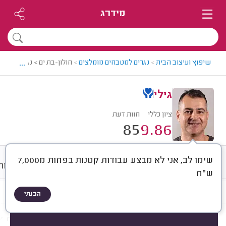
מידרג
...
שיפוץ ועיצוב הבית
>
נגרים למטבחים מומלצים
>
חולון-בת ים > נגר מטבחים
גילי
ציון כללי
חוות דעת
85
9.86
שימו לב, אני לא מבצע עבודות קטנות בפחות מ7,000
חוות דעת
ממוצע
גלריה
אודות
ש"ח
הבנתי
חוות דעת לפי:
הכל
(
85
)
הכי נפוצים
בניית מטבח קומפלט
התקנות במטבח