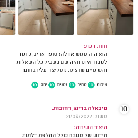
חוות דעת:
הוא היה ממש אחלה! סופר אדיב, נחמד
לעבוד איתו והיה שם בשביל כל השאלות
והשינויים שרצינו. ממליצה עליו בחום!
10
10
10
10
איכות
מחיר
זמנים
יחס
10
מיכאלה ברינג, רחובות.
משוב: 21/09/2022
תיאור השירות:
חידוש של מטבח כולל החלפת דלתות