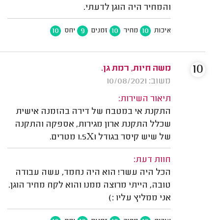
והמחיר היה הוגן לדעתי.
10
9
10
10
איכות
מחיר
זמנים
יחס
10
משה חיות, רמת גן.
משוב: 10/08/2021
תיאור השירות:
התקנת אי במטבח של דירה בהזמנה אישית
שכלל התקנת ארון מגירות, אספקה והתקנה
של שיש קיסר בגודל 1.5X1 מטרים.
חוות דעת:
הכל היה עשר! הוא היה נחמד, עשה עבודה
טובה, הייתי מרוצה ממנו והוא לקח מחיר הוגן.
אני ממליץ עליו :)