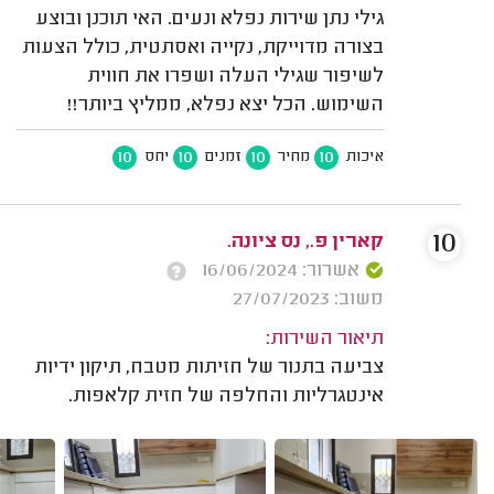
גילי נתן שירות נפלא ונעים. האי תוכנן ובוצע
בצורה מדוייקת, נקייה ואסתטית, כולל הצעות
לשיפור שגילי העלה ושפרו את חווית
השימוש. הכל יצא נפלא, ממליץ ביותר!!
10
10
10
10
איכות
מחיר
זמנים
יחס
10
קארין פ., נס ציונה.
אשרור: 16/06/2024
משוב: 27/07/2023
תיאור השירות:
צביעה בתנור של חזיתות מטבח, תיקון ידיות
אינטגרליות והחלפה של חזית קלאפות.