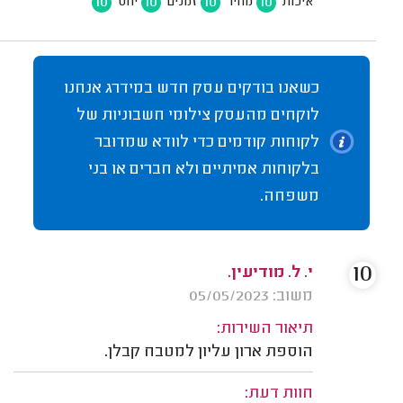
10
10
10
10
איכות
מחיר
זמנים
יחס
כשאנו בודקים עסק חדש במידרג אנחנו
לוקחים מהעסק צילומי חשבוניות של
לקוחות קודמים כדי לוודא שמדובר
בלקוחות אמיתיים ולא חברים או בני
משפחה.
10
י. ל. מודיעין.
משוב: 05/05/2023
תיאור השירות:
הוספת ארון עליון למטבח קבלן.
חוות דעת: