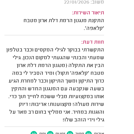
משוב: 22/01/2026
תיאור השירות:
התקנת מנגנון הרמת דלת ארון מטבח
'קלאפה'.
חוות דעת:
התקשרתי בבוקר לגילי המקסים וכבר בטלפון
שמעתי והבנתי שהגעתי למקום הנכון. גילי
הבין את התקלה (מנגנון הרמת דלת ארון
מטבח 'קלאפה' תקול) ומיד הסביר לי במה
כרוך התיקון ומשך התיקון וכבר למחרת הגיע
בשעה שנקבעה עם המנגנון החדש והתקין
אותו במקצועיות מבלי ששכח לחייך תוך כדי.
שירות מעולה! מקצוענות! אדיבות! דיוק
והוגנות במחיר. אני ממליץ בחום רב מאד על
גילי וידי הזהב שלו!