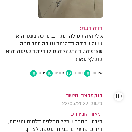
חוות דעת:
גילי היה מעולה ועמד בזמן שקבענו. הוא
עשה עבודה מדהימה וטובה יותר ממה
שציפיתי, ההתנהלות מולו הייתה נעימה והוא
מומלץ מאד!
10
10
10
10
איכות
מחיר
זמנים
יחס
10
רות זקצר, מישר.
משוב: 22/05/2022
תיאור השירות:
חידוש מטבח שכלל החלפת דלתות ומגירות,
חידוש פרזולים ובניית תוספת לארון.