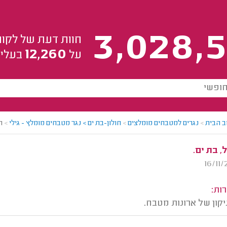
3,028,5
חוות דעת של לקוח
12,260
על
בעלי 
ב הבית
>
נגרים למטבחים מומלצים
>
חולון-בת ים > נגר מטבחים מומלץ - גילי
>
ח
 בת ים.
ות:
קון של ארונות מטבח.