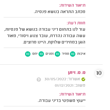
תיאור השירות:
מכתב התראה בנושא פנסיה.
חוות דעת:
עזר לנו בתחום דיני עבודה בנושא של פנסיות,
עשה עבודה נהדרת, עובד צנוע ויסודי, מאוד
הוגן במחירים שלוקח, היינו מרוצים.
10
10
10
10
איכות
מחיר
זמנים
יחס
10
מ. מ. זיתן
אשרור: 30/05/2022
משוב: 01/12/2021
תיאור השירות:
ייעוץ משפטי בדיני עבודה.