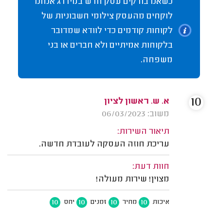
כשאנו בודקים עסק חדש במידרג אנחנו
לוקחים מהעסק צילומי חשבוניות של
לקוחות קודמים כדי לוודא שמדובר
בלקוחות אמיתיים ולא חברים או בני
משפחה.
10
א. ש. ראשון לציון
משוב: 06/03/2023
תיאור השירות:
עריכת חוזה העסקה לעובדת חדשה.
חוות דעת:
מצוין! שירות מעולה!
10
10
10
10
איכות
מחיר
זמנים
יחס