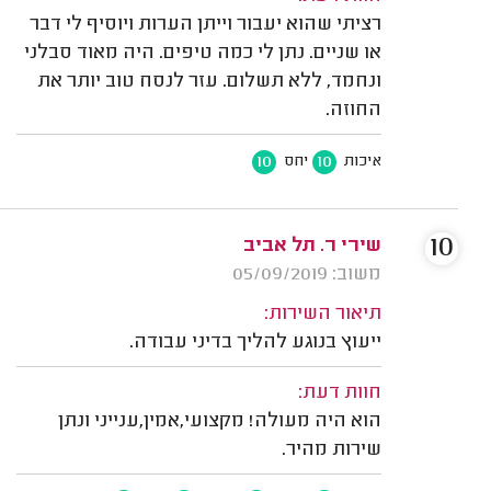
רציתי שהוא יעבור וייתן הערות ויוסיף לי דבר
או שניים. נתן לי כמה טיפים. היה מאוד סבלני
ונחמד, ללא תשלום. עזר לנסח טוב יותר את
החוזה.
10
10
איכות
יחס
10
שירי ר. תל אביב
משוב: 05/09/2019
תיאור השירות:
ייעוץ בנוגע להליך בדיני עבודה.
חוות דעת:
הוא היה מעולה! מקצועי,אמין,ענייני ונתן
שירות מהיר.