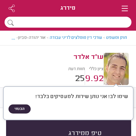
מידרג
...
חוק ומשפט
>
עורכי דין מומלצים לדיני עבודה
>
אור יהודה-סביון-יהוד > עור
עו"ד אלדר
ציון כללי
חוות דעת
25
9.92
שימו לב! אני נותן שירות למעסיקים בלבד!
חוות דעת
ממוצע
רישוי ותעודות
הבנתי
חוות דעת לפי:
הכל
(
25
)
הכי נפוצים
ייצוג
חוזים
ייעוץ
טיפ ממידרג