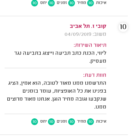
10
10
10
10
איכות
מחיר
זמנים
יחס
10
קובי ז. תל אביב
משוב: 04/09/2019
תיאור השירות:
ליווי, הכנת כתב תביעה וייצוג בתביעה נגד
מעסיק.
חוות דעת:
התרשמנו ממנו מאוד לטובה, הוא אמין, הציג
בפנינו את כל האופציות, עומד בזמנים
שנקבעו וגובה מחיר הוגן. אנחנו מאוד מרוצים
ממנו.
10
10
10
10
איכות
מחיר
זמנים
יחס