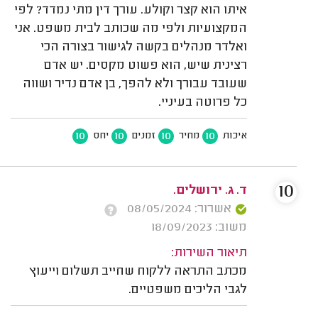
איתו הוא קצר וקולע. עורך דין מתי נמדד? לפי
המקצועיות ולפי מה שכותב לבית משפט. אני
ואלדר מנהלים בקשה לגישור בצורה הכי
רצינית שיש, הוא פשוט מקסים. יש אדם
שעובד עבורך ולא להפך, בן אדם נדיר ושווה
כל פרוטה בעיניי.
10
10
10
10
איכות
מחיר
זמנים
יחס
10
ד. ג. ירושלים.
אשרור: 08/05/2024
משוב: 18/09/2023
תיאור השירות:
מכתב התראה ללקוח שחייב תשלום וייעוץ
לגבי הליכים משפטיים.