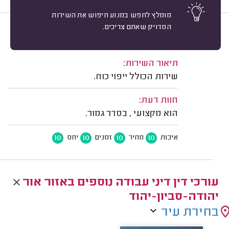
מומלץ לחפש במנוע חיפוש את השירות
המדויק שאתם צריכים.
10
א. ל. יהוד.
מיון
משוב: 03/03/2020
תיאור השירות:
שירות הכולל ייפוי כוח.
חוות דעת:
הוא מקצועי , בסדר גמור.
10
10
10
10
איכות
מחיר
זמנים
יחס
עורכי דין דיני עבודה נוספים באזור אור
יהודה-סביון-יהוד
בחירת עיר