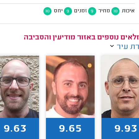
איכות
מחיר
זמנים
יחס
10
9
9
10
אים נוספים באזור מודיעין והסביבה
ת עיר
9.63
9.65
9.93