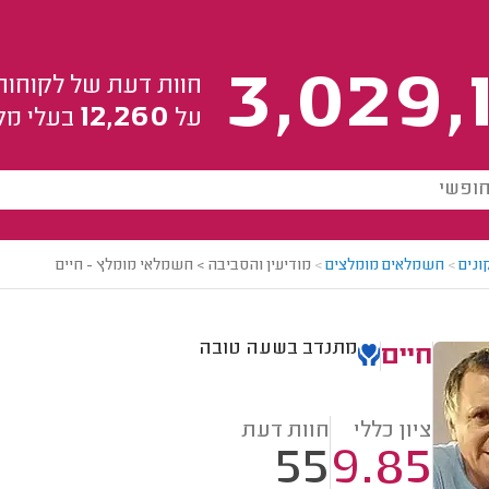
3,029,
חוות דעת של לקוחות
12,260
על
בעלי מק
ונים
>
חשמלאים מומלצים
>
מודיעין והסביבה > חשמלאי מומלץ - חיים
מתנדב בשעה טובה
חיים
ציון כללי
חוות דעת
55
9.85