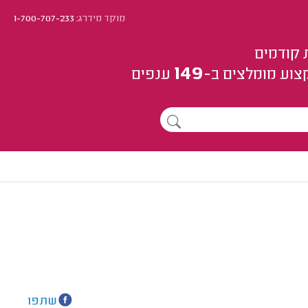
מוקד מידרג:
1-700-707-233
 קודמים
149
צוע
מומלצים
ב-
ענפים
שתפו