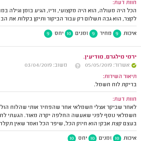
חוות דעת:
הכל היה מעולה, הוא היה מקצועי, זריז, הגיע בזמן וגילה 
לקצר, הוא גבה תשלום רק עבור הביקור ותיקן בקלות את הבעי
איכות
מחיר
זמנים
יחס
9
10
9
9
ירמי מילגרם, מודיעין.
אשרור: 05/05/2019
משוב: 03/04/2019
תיאור השירות:
בדיקת לוח חשמל.
חוות דעת:
לאחר שביקר אצלי חשמלאי אחר שהפחיד אותי שהלוח הולך
חשמלאי נוסף לפני שאעשה החלפה יקרה מאוד. הגעתי לחיי
בעצם קצת אבק! הוא חיזק הכל, שיפר הכל ואמר שאין תקלה, 
איכות
זמנים
יחס
10
10
10