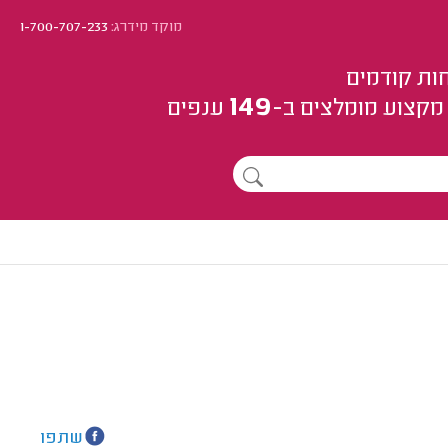
מוקד מידרג:
1-700-707-233
ות קודמים
149
מקצוע
מומלצים
ב-
ענפים
שתפו