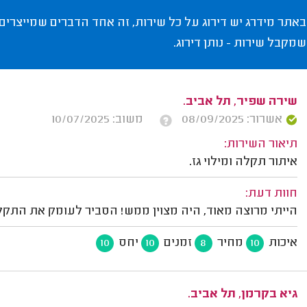
באתר מידרג יש דירוג על כל שירות, זה אחד הדברים שמייצרים
שמקבל שירות - נותן דירוג.
שירה שפיר, תל אביב.
אשרור: 08/09/2025
משוב: 10/07/2025
תיאור השירות:
איתור תקלה ומילוי גז.
חוות דעת:
הייתי מרוצה מאוד, היה מצוין ממש! הסביר לעומק את התקל
איכות
מחיר
זמנים
יחס
10
10
8
10
גיא בקרמן, תל אביב.