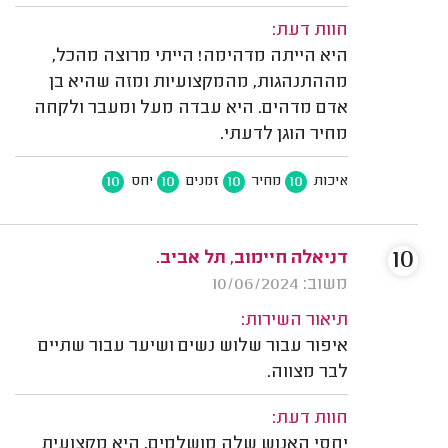
חוות דעת:
היא הייתה מדהימה! הייתי מרוצה מהכל,
מההתנהגות, מהמקצועיות ומזה שהיא בן
אדם מדהים. היא עבדה מעל ומעבר ולקחה
מחיר הוגן לדעתי.
10
10
10
10
איכות
מחיר
זמנים
יחס
10
דניאלה חיימוב, תל אביב.
משוב: 10/06/2024
תיאור השירות:
איפור עבור שלוש נשים ושיער עבור שתיים
לבר מצווה.
חוות דעת:
יחסי האנוש שלה מושלמים, היא מקצועית