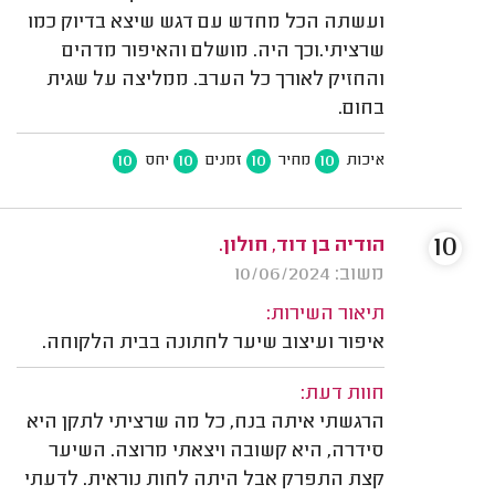
ועשתה הכל מחדש עם דגש שיצא בדיוק כמו
שרציתי.וכך היה. מושלם והאיפור מדהים
והחזיק לאורך כל הערב. ממליצה על שגית
בחום.
10
10
10
10
איכות
מחיר
זמנים
יחס
10
הודיה בן דוד, חולון.
משוב: 10/06/2024
תיאור השירות:
איפור ועיצוב שיער לחתונה בבית הלקוחה.
חוות דעת:
הרגשתי איתה בנח, כל מה שרציתי לתקן היא
סידרה, היא קשובה ויצאתי מרוצה. השיער
קצת התפרק אבל היתה לחות נוראית. לדעתי