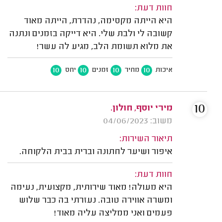
חוות דעת:
היא הייתה מקסימה, נהדרת, הייתה מאוד
קשובה לי ולבת שלי. היא דייקה בזמנים ונתנה
את מלוא תשומת הלב, מגיע לה עשר!
10
10
10
10
איכות
מחיר
זמנים
יחס
10
מירי יוסף, חולון.
משוב: 04/06/2023
תיאור השירות:
איפור ושיער לחתונה וברית בבית הלקוחה.
חוות דעת:
היא מעולה! מאוד שירותית, מקצועית, נעימה
ומשרה אווירה טובה. נעזרתי בה כבר שלוש
פעמים ואני ממליצה עליה מאוד!