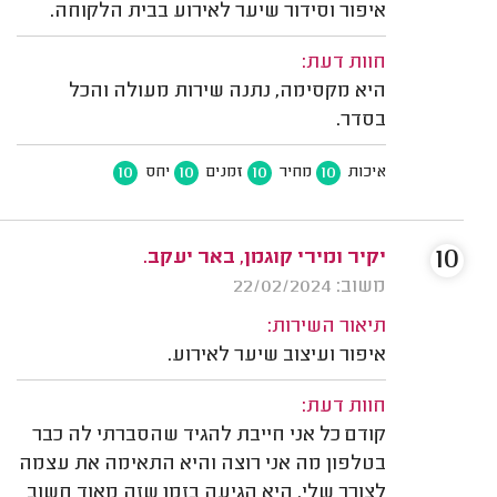
איפור וסידור שיער לאירוע בבית הלקוחה.
חוות דעת:
היא מקסימה, נתנה שירות מעולה והכל
בסדר.
10
10
10
10
איכות
מחיר
זמנים
יחס
10
יקיר ומירי קוגמן, באר יעקב.
משוב: 22/02/2024
תיאור השירות:
איפור ועיצוב שיער לאירוע.
חוות דעת:
קודם כל אני חייבת להגיד שהסברתי לה כבר
בטלפון מה אני רוצה והיא התאימה את עצמה
לצורך שלי. היא הגיעה בזמן שזה מאוד חשוב