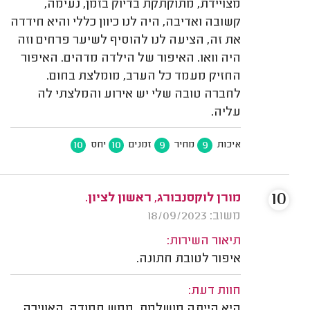
מצויידת, מתוקתקת בדיוק בזמן, נעימה,
קשובה ואדיבה, היה לנו כיוון כללי והיא חידדה
את זה, הציעה לנו להוסיף לשיער פרחים וזה
היה וואו. האיפור של הילדה מדהים. האיפור
החזיק מעמד כל הערב, מומלצת בחום.
לחברה טובה שלי יש אירוע והמלצתי לה
עליה.
10
10
9
9
איכות
מחיר
זמנים
יחס
10
מורן לוקסנבורג, ראשון לציון.
משוב: 18/09/2023
תיאור השירות:
איפור לטובת חתונה.
חוות דעת:
היא הייתה מושלמת, ממש חמודה, האווירה