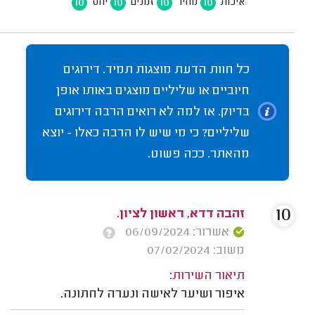
10
10
10
10
איכות
מחיר
זמנים
יחס
כל חוות הדעת מוצגות תמיד. דירוגים
חיוביים או שליליים מוצגים באותו אופן
בדיוק. אז למה לא רואים הרבה דירוגים
שליליים? כי מי שיש לו הרבה כאלו - יוצא
מהאתר. ככה פשוט.
10
זהבה דדא, ראשון לציון.
אשרור: 06/09/2024
משוב: 07/02/2024
תיאור השירות:
איפור ושיער לאישה ונערה לחתונה.