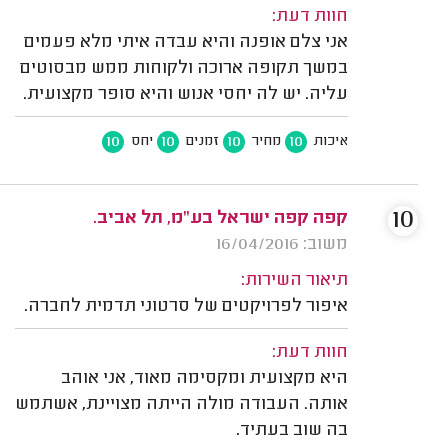
חוות דעת:
אני צלם אופנה והיא עבדה איתי מלא פעמים
במשך תקופה ארוכה ולקוחות ממש מבסוטים
עליה. יש לה יחסי אנוש והיא סופר מקצועית.
10
10
10
10
איכות
מחיר
זמנים
יחס
10
קפה קפה ישראל בע"מ, תל אביב.
משוב: 16/04/2016
תיאור השירות:
איפור לפרויקטים של סרטוני תדמית לחברה.
חוות דעת:
היא מקצועית ומקסימה מאוד, אני אוהב
אותה. העבודה מולה הייתה מצויינת, אשתמש
בה שוב בעתיד.