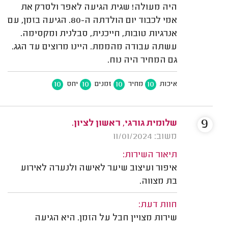
היה מעולה! שגית הגיעה לאפר ולסרק את
אמי לכבוד יום הולדתה ה-80. הגיעה בזמן, עם
אנרגיות טובות, חייכנית, סבלנית ומקסימה.
עשתה עבודה מהממת. היינו מרוצים עד הגג.
גם המחיר היה נוח.
10
10
10
10
איכות
מחיר
זמנים
יחס
9
שלומית גורגי, ראשון לציון.
משוב: 11/01/2024
תיאור השירות:
איפור ועיצוב שיער לאישה ולנערה לאירוע
בת מצווה.
חוות דעת:
שירות מצויין חבל על הזמן. היא הגיעה