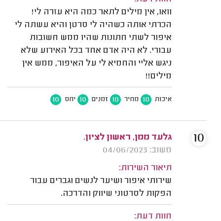
וואו, אין מילים לתאר כמה היא עזרה לי!
הכרתי אותה כשהיה לי סרטן והיא עשתה לי
איפור לשתי חתונות שהיו ממש חשובות
עבורי. לא היה אדם אחד בכל האירוע שלא
ניגש אליי והחמיא לי על האיפור, ממש אין
מילים!!
10
10
10
10
איכות
מחיר
זמנים
יחס
10
גלעד ממן, ראשון לציון.
משוב: 04/06/2023
תיאור השירות:
שירותי איפור ושיער לנשים וגברים עבור
הפקות לסרטוני שיווק והדרכה.
חוות דעת: