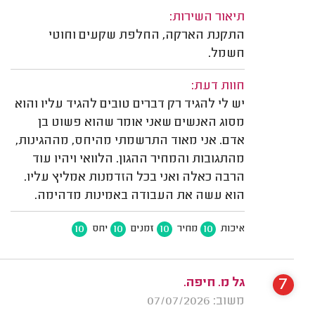
תיאור השירות:
התקנת הארקה, החלפת שקעים וחוטי
חשמל.
חוות דעת:
יש לי להגיד רק דברים טובים להגיד עליו והוא
מסוג האנשים שאני אומר שהוא פשוט בן
אדם. אני מאוד התרשמתי מהיחס, מההגינות,
מהתגובות והמחיר ההגון. הלוואי ויהיו עוד
הרבה כאלה ואני בכל הזדמנות אמליץ עליו.
הוא עשה את העבודה באמינות מדהימה.
10
10
10
10
איכות
מחיר
זמנים
יחס
7
גל מ. חיפה.
משוב: 07/07/2026