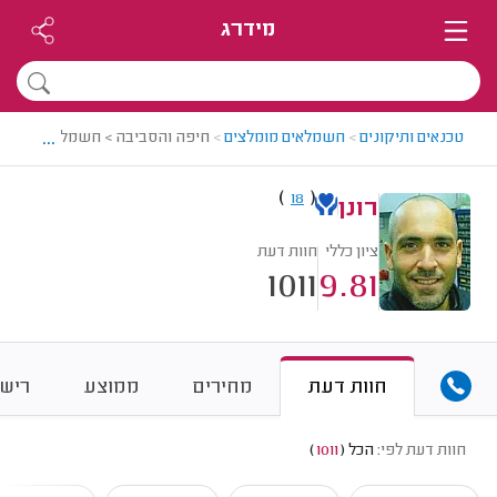
מידרג
...
טכנאים ותיקונים
>
חשמלאים מומלצים
>
חיפה והסביבה > חשמלאי מומלץ - 
)
(
18
רונן
ציון כללי
חוות דעת
1011
9.81
חוות דעת
מחירים
ממוצע
רישו
חוות דעת לפי:
הכל
(
1011
)