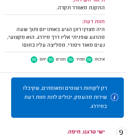
תיאור השירות:
התקנת מאוורר תקרה.
חוות דעת:
היה מצוין! רונן הגיע באותו יום ותוך שעה
מהרגע שפניתי אליו דרך מידרג. הוא מקצועי,
נעים מאוד ויסודי. ממליצה עליו בחום!
10
10
10
10
איכות
מחיר
זמנים
יחס
רק לקוחות רשומים ומאומתים, שקיבלו
שירות מהעסק, יכולים לתת חוות דעת
במידרג.
9
ישי טרגנו, חיפה.