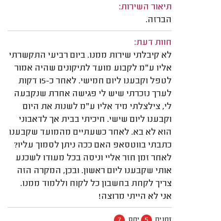
תיאור השירות:
הברזה.
חוות דעת:
לא קיבלתי שירות ממנו. ביום רביעי התקשרתי
אליו ע"מ לקבוע מועד לתיקונים שהיה אמור
לטפל וקבענו ליום חמישי. לאחר כ-15 דקות
לערך נזכרתי שיש לי פגישה אחרת שנקבעה
לי, צילצלתי מיד אליו ע"מ לשנות את היום
וקבענו ליום שישי. חיכיתי בבית אך לדאבוני
הוא לא בא. לאחר כשעתיים מהמועד שקבענו
כתבתי בווטסאפ האם ככה ניתן לסמוך עליו?
לאחר זמן חזר אליי וניסה בכל מעודו לשכנע
אותי שקבענו ליום ראשון. ובכן, המקרה הזה
צריך לקחת בחשבון כל לקוח וללמוד ממנו.
אני לא הייתי מרוצה!
7
5
זמנים
יחס