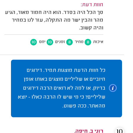
חוות דעת:
סך הכל היה בסדר. הוא היה חמוד מאוד, הגיע
מהר והבין ישר מה התקלה, עזר לנו במחיר
והיה קשוב.
10
10
8
8
איכות
מחיר
זמנים
יחס
כל חוות הדעת מוצגות תמיד. דירוגים
חיוביים או שליליים מוצגים באותו אופן
בדיוק. אז למה לא רואים הרבה דירוגים
שליליים? כי מי שיש לו הרבה כאלו - יוצא
מהאתר. ככה פשוט.
10
רוני ב. חיפה.