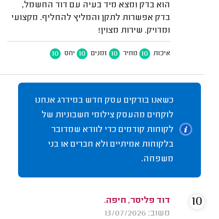
הוא בדק ומצא מיד בעיה עם דוד החשמל,
בדק אפשרות לתקן והמליץ להחליף. מקצועי
ומדויק. שירות מצוין!
10
10
10
10
איכות
מחיר
זמנים
יחס
כשאנו בודקים עסק חדש במידרג אנחנו
לוקחים מהעסק צילומי חשבוניות של
לקוחות קודמים כדי לוודא שמדובר
בלקוחות אמיתיים ולא חברים או בני
משפחה.
10
דוד פליסר, חיפה.
משוב: 13/07/2026