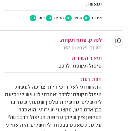
ומאשר.
10
10
10
10
איכות
מחיר
זמנים
יחס
10
לנה ק. פתח תקווה.
משוב: 16/10/2025
תיאור השירות:
טיפול תקופתי לרכב.
חוות דעת:
התקשרתי לאלירן כי הייתי צריכה לעשות
טיפול תקופתי לרכב ואמרתי לו שיש לי נסיעה
לירושלים. מהשיחת טלפון שמעתי שמדובר
בבן אדם הגון, מקצועי ושירותי. הוא כבר
בטלפון ציין שייתן עדיפות בטיפול הרכב שלי
על מנת שאסע בבטחה לירושלים. היה אמיתי