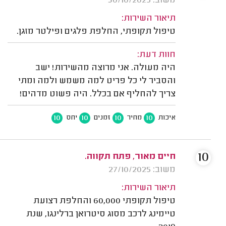
משוב: 30/10/2025
תיאור השירות:
טיפול תקופתי, החלפת פלגים ופילטר מזגן.
חוות דעת:
היה מעולה. אני מרוצה מהשירות! ישב
והסביר לי כל פריט למה משמש ולמה ומתי
צריך להחליף אם בכלל. היה פשוט מדהים!
10
10
10
10
איכות
מחיר
זמנים
יחס
10
חיים מאור, פתח תקווה.
משוב: 27/10/2025
תיאור השירות:
טיפול תקופתי 60,000 והחלפת רצועת
טיימינג לרכב מסוג סיטרואן ברלינגו, שנת