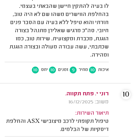
לו בעיה להתקין חיישן שהבאתי בעצמי.
בהחלפת הווישרים משהו שם לא היה טוב,
חזרתי והוא טיפל ללא בעיה עם הסבר פנים
חיובי. סה"כ מרגיש שאלירן מתנהל בצורה
הוגנת, מכבדת ומקצועית. שירות טוב, כמו
שכתבתי, עשה עבודה מעולה ובצורה הוגנת
ומהירה.
10
10
9
10
איכות
מחיר
זמנים
יחס
10
רוני י. פתח תקווה.
משוב: 16/12/2025
תיאור השירות:
טיפול תקופתי לרכב מיצובישי ASX והחלפת
דיסקיות של הבלמים.