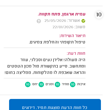
10
עמית ארגמן, פתח תקווה.
אשרור: 25/05/2026
משוב: 22/01/2026
תיאור השירות:
טיפול תקופתי והחלפת צמיגים.
חוות דעת:
היה מעולה! אלירן נעים וסבלני, עוזר
ומתחשב. סייע בתקשורת מול מכון הטסטים
והראה שאכפת לו מהלקוחות. ממליצה בחום!
10
10
10
10
איכות
מחיר
זמנים
יחס
כל חוות הדעת מוצגות תמיד. דירוגים