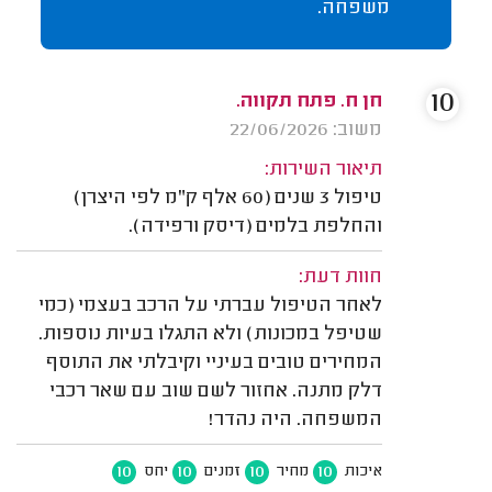
משפחה.
10
חן ח. פתח תקווה.
משוב: 22/06/2026
תיאור השירות:
טיפול 3 שנים (60 אלף ק"מ לפי היצרן)
והחלפת בלמים (דיסק ורפידה).
חוות דעת:
לאחר הטיפול עברתי על הרכב בעצמי (כמי
שטיפל במכונות) ולא התגלו בעיות נוספות.
המחירים טובים בעיניי וקיבלתי את התוסף
דלק מתנה. אחזור לשם שוב עם שאר רכבי
המשפחה. היה נהדר!
10
10
10
10
איכות
מחיר
זמנים
יחס