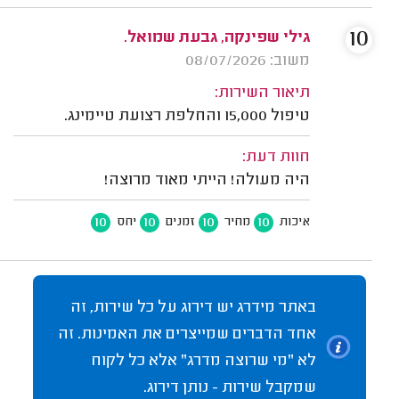
10
גילי שפינקה, גבעת שמואל.
משוב: 08/07/2026
תיאור השירות:
טיפול 15,000 והחלפת רצועת טיימינג.
חוות דעת:
היה מעולה! הייתי מאוד מרוצה!
10
10
10
10
איכות
מחיר
זמנים
יחס
באתר מידרג יש דירוג על כל שירות, זה
אחד הדברים שמייצרים את האמינות. זה
לא "מי שרוצה מדרג" אלא כל לקוח
שמקבל שירות - נותן דירוג.