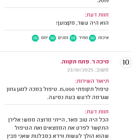
2019.
חוות דעת:
הוא היה עשר, מקצוען!
10
10
10
10
איכות
מחיר
זמנים
יחס
10
מיכה ר. פתח תקווה.
משוב: 23/10/2025
תיאור השירות:
טיפול תקופתי 15,000. טיפול במכה למגן גחון
שגרמה לרעש בעת נסיעה.
חוות דעת:
הכל היה טוב מאד, הייתי מרוצה ממש! אלירן
התקשר לפרט את הממצאים ואת הטיפול
שהוא הולך לעשות ווידא בסבלנות שאני מבין