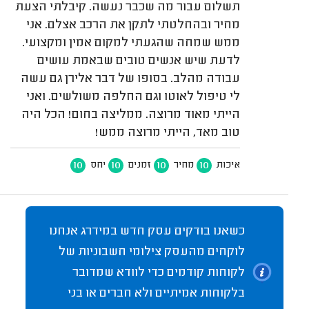
תשלום עבור מה שכבר נעשה. קיבלתי הצעת
מחיר ובהחלטתי לתקן את הרכב אצלם. אני
ממש שמחה שהגעתי למקום אמין ומקצועי.
לדעת שיש אנשים טובים שבאמת עושים
עבודה מהלב. בסופו של דבר אלירן גם עשה
לי טיפול לאוטו וגם החלפה משולשים. ואני
הייתי מאוד מרוצה. ממליצה בחום! הכל היה
טוב מאד, הייתי מרוצה ממש!
10
10
10
10
איכות
מחיר
זמנים
יחס
כשאנו בודקים עסק חדש במידרג אנחנו
לוקחים מהעסק צילומי חשבוניות של
לקוחות קודמים כדי לוודא שמדובר
בלקוחות אמיתיים ולא חברים או בני