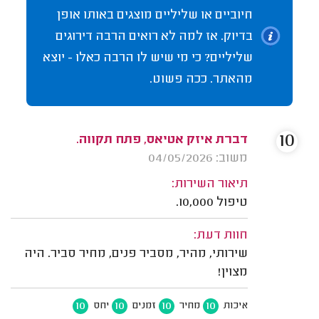
חיוביים או שליליים מוצגים באותו אופן
בדיוק. אז למה לא רואים הרבה דירוגים
שליליים? כי מי שיש לו הרבה כאלו - יוצא
מהאתר. ככה פשוט.
10
דברת איזק אטיאס, פתח תקווה.
משוב: 04/05/2026
תיאור השירות:
טיפול 10,000.
חוות דעת:
שירותי, מהיר, מסביר פנים, מחיר סביר. היה
מצוין!
10
10
10
10
איכות
מחיר
זמנים
יחס