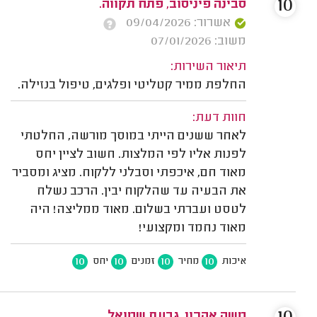
10
סבינה פיניסוב, פתח תקווה.
אשרור: 09/04/2026
משוב: 07/01/2026
תיאור השירות:
החלפת ממיר קטליטי ופלגים, טיפול בנזילה.
חוות דעת:
לאחר ששנים הייתי במוסך מורשה, החלטתי
לפנות אליו לפי המלצות. חשוב לציין יחס
מאוד חם, איכפתי וסבלני ללקוח. מציג ומסביר
את הבעיה עד שהלקוח יבין. הרכב נשלח
לטסט ועברתי בשלום. מאוד ממליצה! היה
מאוד נחמד ומקצועי!
10
10
10
10
איכות
מחיר
זמנים
יחס
משה אהרון, גבעת שמואל.