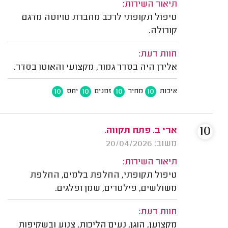
תיאור השירות:
טיפול תקופתי לרכב מחברת טויוטה מדגם
קורולה.
חוות דעת:
אלירן היה בסדר גמור, מקצועי והאוטו בסדר.
10
10
10
10
איכות
מחיר
זמנים
יחס
10
ארי ב. פתח תקווה.
משוב: 20/04/2026
תיאור השירות:
טיפול תקופתי, החלפת בלמים, החלפת
משולשים, פילטרים, שמן ופלגים.
חוות דעת:
מקצוען, הוגן, נעים הליכות, צנוע ובשקיפות