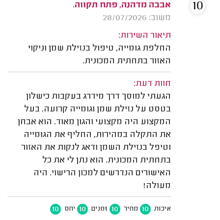
10
אבבה מדהנה, פתח תקווה.
משוב: 28/07/2026
תיאור השירות:
החלפת גומייה, טיפול בנזילת שמן וניקוי
האזור בתחתית המכונית.
חוות דעת:
הגעתי למוסך דרך מידרג בעקבות כישלון
בטסט על נזילת שמן וגומייה קרועה. בעל
המקצוע היה מקצועי והגון מאוד. הוא אבחן
את התקלה במהירות, החליף את הגומייה
וטיפל בנזילת השמן ודאג לנקות את האזור
בתחתית המכונית. הוא נתן לי את כל
האישורים הנדרשים למכון הרישוי. היה
מעולה!
10
10
10
10
איכות
מחיר
זמנים
יחס