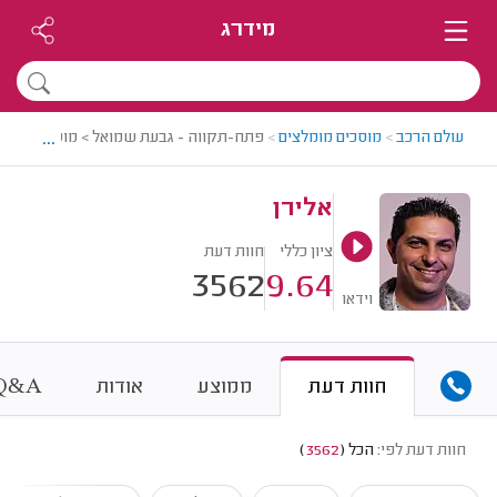
מידרג
...
עולם הרכב
>
מוסכים מומלצים
>
פתח-תקווה - גבעת שמואל > מוסך מומלץ -
אלירן
ציון כללי
חוות דעת
3562
9.64
וידאו
&
חוות דעת
ממוצע
אודות
A
Q
חוות דעת לפי:
הכל
(
3562
)