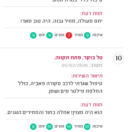
טיפול כללי בנורת מנוע.
חוות דעת:
יחס מעולה, מחיר גבוה. היה טוב מאד!
9
9
7
9
איכות
מחיר
זמנים
יחס
10
טל בוקר, פתח תקווה.
משוב: 05/02/2026
תיאור השירות:
טיפול שגרתי לרכב סקודה פאביה, כולל
החלפת פילטר מים ושמן.
חוות דעת:
הוא היה מצוין! אחלה בחור והמחירים הוגנים.
8
10
10
10
איכות
מחיר
זמנים
יחס