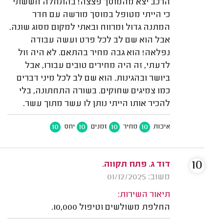
הרכב יצא מהמוסך פצצה! בהתחלה חששתי
כי הייתי מטופל במוסך מורשה עם חדר
המתנה גדול ומרווח ובאתי למקום מסוג שונה.
אבל הוא שם לב לכל פרט ועשה עבודה
נפלאה! הוא גבה מחיר בהתאם. לא היה זול
לדעתי, זה היה מחירים טובים עבורו, אבל
ביושר ובהגינות. הוא שם לב לכל מיני דברים
כמו צמיגים שחוקים. בשורה התחתונה, בלי
להכיר אותו הייתי נותן לו עשר מתוך עשר.
10
10
10
10
איכות
מחיר
זמנים
יחס
10
דוד ג. פתח תקווה.
משוב: 01/12/2025
תיאור השירות:
החלפת משולשים וטיפול 10,000.