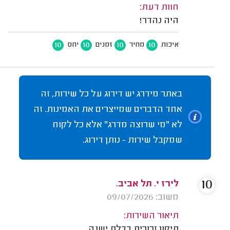
חוות דעת:
היה נהדר!
10
10
10
10
איכות
מחיר
זמנים
יחס
באתר מידרג יש דירוג על כל שירות, זה
אחד הדברים שמייצרים את האמינות. זה
לא "מי שרוצה מדרג" אלא כל לקוח
שמקבל שירות - נותן דירוג.
10
לירז י. תל אביב.
משוב: 09/07/2026
תיאור השירות:
תיקון זכוכית בדלת ישנה.