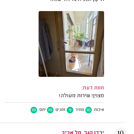
חוות דעת:
מצוין! שירות מעולה!
10
10
9
10
איכות
מחיר
זמנים
יחס
10
ירדן הגר, תל אביב.