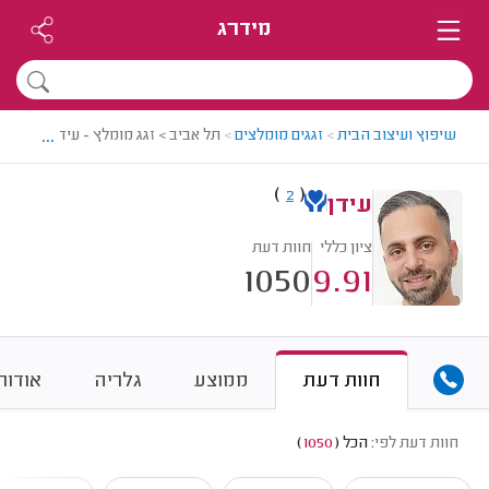
מידרג
...
שיפוץ ועיצוב הבית
>
זגגים מומלצים
>
תל אביב > זגג מומלץ - עידן
)
(
2
עידן
ציון כללי
חוות דעת
1050
9.91
חוות דעת
ממוצע
גלריה
אודות
חוות דעת לפי:
הכל
(
1050
)