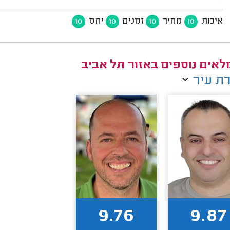
איכות
מחיר
זמנים
יחס
10
10
10
10
אים נוספים באזור תל אביב
ת עיר
9.76
9.87