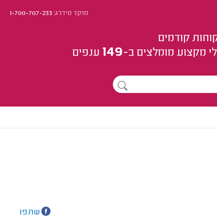
מוקד מידרג:
1-700-707-233
וחות קודמים
149
י מקצוע
מומלצים
ב-
ענפים
שתפו