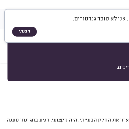
ני לא מוכר גנרטורים.
&
שוי ותעודות
גלריה
אודות
A
Q
הבנתי
בדיקות
כים.
מיון
ארון את החלק הבעייתי. היה מקצועי, הגיע בחג ונתן מענה