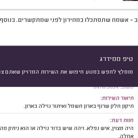
ב - אשמח שתסתכלו במחירון לפני שמתקשרים. בנוסף, א
חוות דעת
מחירים
ממוצע
רי
יתי
 לפי:
הכל
(
70
)
ים
תיקונים
התקנות
תשתיות חשמל
טיפ ממידרג
מומלץ לחפש במנוע חיפוש את השירות המדויק שאתם צרי
גוני פו, תל אביב.
משוב: 04/11/2024
תיאור השירות:
תיקון חלק שרוף בארון חשמל ואיתור נזילה בארון.
חוות דעת:
היה מצוין, איש נפלא. זיהה שיש בדוד נזילה אז הוא ניתק מה
אחלה.