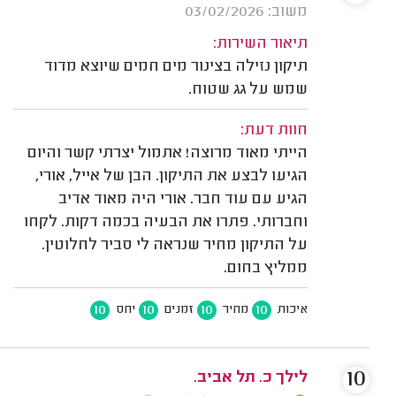
משוב: 03/02/2026
תיאור השירות:
תיקון נזילה בצינור מים חמים שיוצא מדוד
שמש על גג שטוח.
חוות דעת:
הייתי מאוד מרוצה! אתמול יצרתי קשר והיום
הגיעו לבצע את התיקון. הבן של אייל, אורי,
הגיע עם עוד חבר. אורי היה מאוד אדיב
וחברותי. פתרו את הבעיה בכמה דקות. לקחו
על התיקון מחיר שנראה לי סביר לחלוטין.
ממליץ בחום.
10
10
10
10
איכות
מחיר
זמנים
יחס
10
לילך כ. תל אביב.