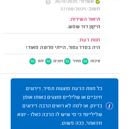
אשרור: 26/11/2025
משוב: 27/08/2025
תיאור השירות:
תיקון דוד שמש.
חוות דעת:
היה בסדר גמור, הייתי מרוצה מאוד!
10
10
10
10
איכות
מחיר
זמנים
יחס
כל חוות הדעת מוצגות תמיד. דירוגים
חיוביים או שליליים מוצגים באותו אופן
בדיוק. אז למה לא רואים הרבה דירוגים
שליליים? כי מי שיש לו הרבה כאלו - יוצא
מהאתר. ככה פשוט.