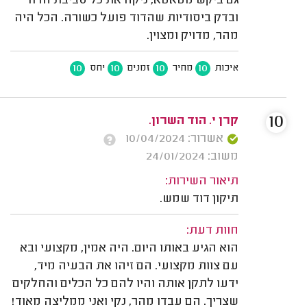
גם ביקש מטאטא, ניקה את כל סביבת הדוד
ובדק ביסודיות שהדוד פועל כשורה. הכל היה
מהר, מדויק ומצוין.
10
10
10
10
איכות
מחיר
זמנים
יחס
10
קרן י. הוד השרון.
אשרור: 10/04/2024
משוב: 24/01/2024
תיאור השירות:
תיקון דוד שמש.
חוות דעת:
הוא הגיע באותו היום. היה אמין, מקצועי ובא
עם צוות מקצועי. הם זיהו את הבעיה מיד,
ידעו לתקן אותה והיו להם כל הכלים והחלקים
שצריך. הם עבדו מהר, נקי ואני ממליצה מאוד!