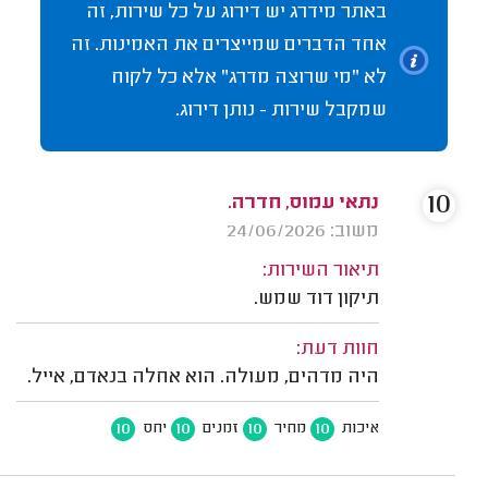
באתר מידרג יש דירוג על כל שירות, זה
אחד הדברים שמייצרים את האמינות. זה
לא "מי שרוצה מדרג" אלא כל לקוח
שמקבל שירות - נותן דירוג.
10
נתאי עמוס, חדרה.
משוב: 24/06/2026
תיאור השירות:
תיקון דוד שמש.
חוות דעת:
היה מדהים, מעולה. הוא אחלה בנאדם, אייל.
10
10
10
10
איכות
מחיר
זמנים
יחס