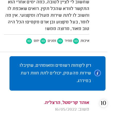
שחשוב לי לציין לטובה, כמה ימים אחרי הוא
התקשר לוודא שהכל תקין. רואים שאכפת לו
וחשוב לו לתת שירות מעולה ומקצועי. אין מה
לומר, בעל מקצוע ובן אדם מקסים! הכל היה
טוב מאוד, מרוצה ממש!
10
10
10
10
איכות
מחיר
זמנים
יחס
רק לקוחות רשומים ומאומתים, שקיבלו
שירות מהעסק, יכולים לתת חוות דעת
במידרג.
10
אוהד קריסטל, הרצליה.
משוב: 16/05/2022