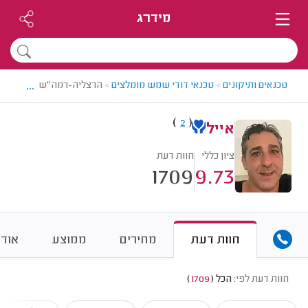
מידרג
...
טכנאים ותיקונים
>
טכנאי דודי שמש מומלצים
>
הרצליה-רמה"ש > טכנאי דו
)
(
2
אייל
ציון כללי
חוות דעת
1709
9.73
חוות דעת
מחירים
ממוצע
אודו
חוות דעת לפי:
הכל
(
1709
)