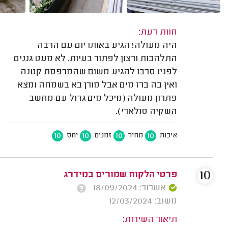
חוות דעת:
היה מעולה! הגיע באותו יום עם הרבה
התלהבות ורצון לפתור בעיות. לא מעט גננים
לפניו סרבו להגיע משום שהמרפסת קטנה
ואין בה ברז מים אבל מורן בא בשמחה ומצא
פתרון מעולה (מיכל מים גדול עם מחשב
השקיה סולארי).
10
10
10
10
איכות
מחיר
זמנים
יחס
10
פרטי הלקוח שמורים במידרג
אשרור: 18/09/2024
משוב: 12/03/2024
תיאור השירות: