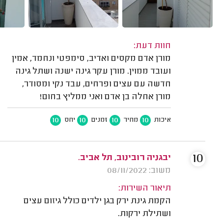
חוות דעת:
מורן אדם מקסים ואדיב, סימפטי ונחמד, אמין
ועובד ממוין. מורן עקר גינה ישנה ושתל גינה
חדשה עם עצים ופרחים, עבד נקי ומסודר,
מורן אחלה בן אדם ואני ממליץ בחום!
10
10
10
10
איכות
מחיר
זמנים
יחס
10
יבגניה רובינוב, תל אביב.
משוב: 08/11/2022
תיאור השירות:
הקמת גינת ירק בגן ילדים כולל גיזום עצים
ושתילת ירקות.