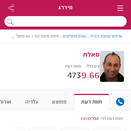
מידרג
...
שיפוץ ועיצוב הבית
>
זגגים מומלצים
>
חיפה והסביבה > זגג מומלץ - סאלח
סאלח
ציון כללי
חוות דעת
473
9.66
חוות דעת
ממוצע
גלריה
אודות
חוות דעת לפי:
הכל
(
473
)