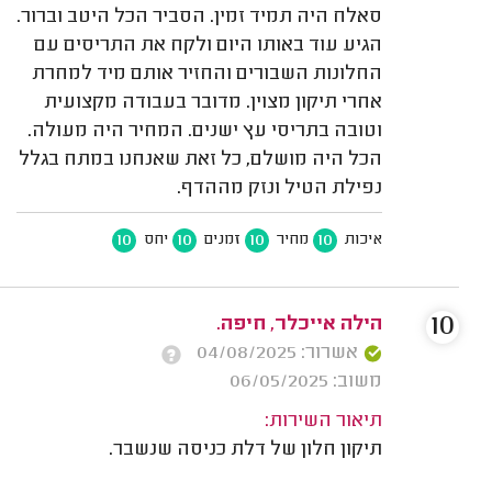
סאלח היה תמיד זמין. הסביר הכל היטב וברור.
הגיע עוד באותו היום ולקח את התריסים עם
החלונות השבורים והחזיר אותם מיד למחרת
אחרי תיקון מצוין. מדובר בעבודה מקצועית
וטובה בתריסי עץ ישנים. המחיר היה מעולה.
הכל היה מושלם, כל זאת שאנחנו במתח בגלל
נפילת הטיל ונזק מההדף.
10
10
10
10
איכות
מחיר
זמנים
יחס
10
הילה אייכלר, חיפה.
אשרור: 04/08/2025
משוב: 06/05/2025
תיאור השירות:
תיקון חלון של דלת כניסה שנשבר.