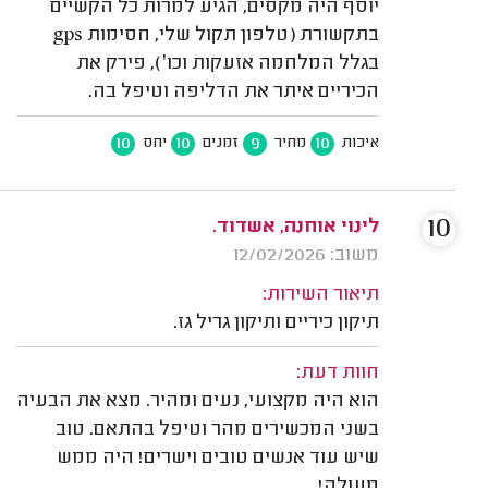
יוסף היה מקסים, הגיע למרות כל הקשיים
בתקשורת (טלפון תקול שלי, חסימות gps
בגלל המלחמה אזעקות וכו׳), פירק את
הכיריים איתר את הדליפה וטיפל בה.
10
10
9
10
איכות
מחיר
זמנים
יחס
10
לינוי אוחנה, אשדוד.
משוב: 12/02/2026
תיאור השירות:
תיקון כיריים ותיקון גריל גז.
חוות דעת:
הוא היה מקצועי, נעים ומהיר. מצא את הבעיה
בשני המכשירים מהר וטיפל בהתאם. טוב
שיש עוד אנשים טובים וישרים! היה ממש
מעולה!