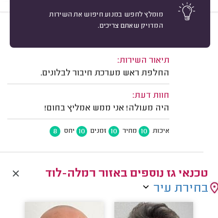
מומלץ לחפש במנוע חיפוש את השירות
המדויק שאתם צריכים.
10
זאב שכטר, פתח תקווה.
מיון
משוב: 24/07/2026
תיאור השירות:
החלפת ראש מערכת חיבור לבלונים.
חוות דעת:
היה מעולה! אני ממש אמליץ בחום!
8
10
10
10
איכות
מחיר
זמנים
יחס
טכנאי גז נוספים באזור רמלה-לוד
בחירת עיר