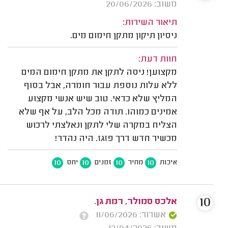
משוב: 20/06/2026
תיאור השירות:
ניסיון תיקון מתקן חימום מים.
חוות דעת:
מקצוען! ניסה לתקן את מתקן חימום המים
ללא עלות נוספת עבור חומרה, אבל בסוף
המליץ שלא כדאי. טוב שיש אנשי מקצוע
אמינים כמוהו. תודה מכל הלב, על אף שלא
הצליח במקרה שלי לתקן ונאלצתי לרכוש
מכשיר חדש דרך פזגז. היה נהדר!
10
10
10
10
איכות
מחיר
זמנים
יחס
10
אלכס סמולר, רמת גן.
אשרור: 11/06/2026