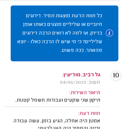
כל חוות הדעת מוצגות תמיד. דירוגים
חיוביים או שליליים מוצגים באותו אופן
בדיוק. אז למה לא רואים הרבה דירוגים
שליליים? כי מי שיש לו הרבה כאלו - יוצא
מהאתר. ככה פשוט.
10
גל רביב, מודיעין.
משוב: 04/06/2023
תיאור השירות:
תיקון שני שקעים ועבודות חשמל קטנות.
חוות דעת:
אמנון היה אחלה, הגיע בזמן, עשה עבודה
זריזה והמחיר היה הוגן לדעתי.