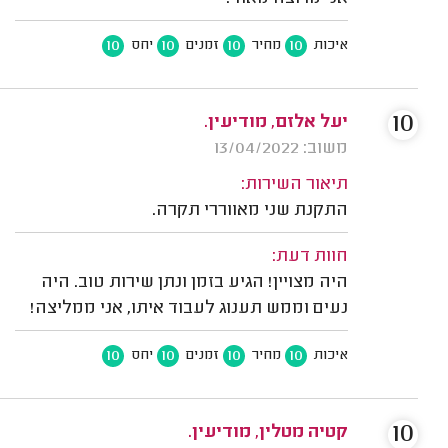
10
10
10
10
איכות
מחיר
זמנים
יחס
10
יעל אלזם, מודיעין.
משוב: 13/04/2022
תיאור השירות:
התקנת שני מאווררי תקרה.
חוות דעת:
היה מצויין! הגיע בזמן ונתן שירות טוב. היה
נעים וממש תענוג לעבוד איתו, אני ממליצה!
10
10
10
10
איכות
מחיר
זמנים
יחס
10
קטיה מטלין, מודיעין.