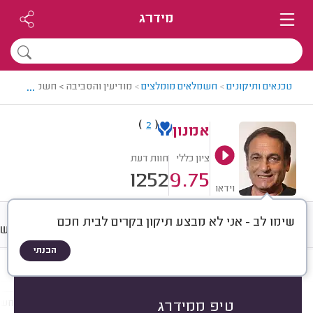
מידרג
...
טכנאים ותיקונים
>
חשמלאים מומלצים
>
מודיעין והסביבה > חשמלאי מומלץ
)
(
2
אמנון
ציון כללי
חוות דעת
1252
9.75
וידאו
שימו לב - אני לא מבצע תיקון בקרים לבית חכם
חוות דעת
מחירים
ממוצע
רישו
הבנתי
חוות דעת לפי:
הכל
(
1252
)
הכי נפוצים
תיקונים
התקנות
תשתיות חש
טיפ ממידרג