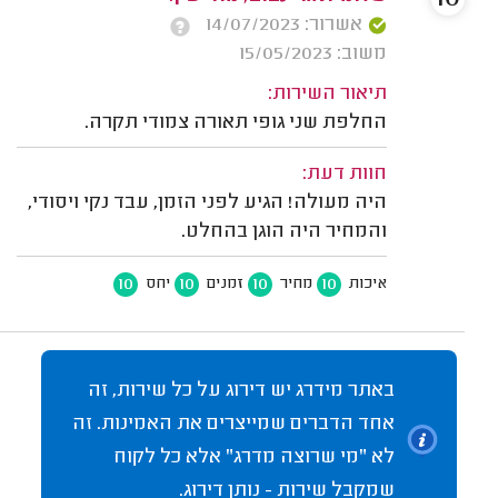
אשרור: 14/07/2023
משוב: 15/05/2023
תיאור השירות:
החלפת שני גופי תאורה צמודי תקרה.
חוות דעת:
היה מעולה! הגיע לפני הזמן, עבד נקי ויסודי,
והמחיר היה הוגן בהחלט.
10
10
10
10
איכות
מחיר
זמנים
יחס
באתר מידרג יש דירוג על כל שירות, זה
אחד הדברים שמייצרים את האמינות. זה
לא "מי שרוצה מדרג" אלא כל לקוח
שמקבל שירות - נותן דירוג.