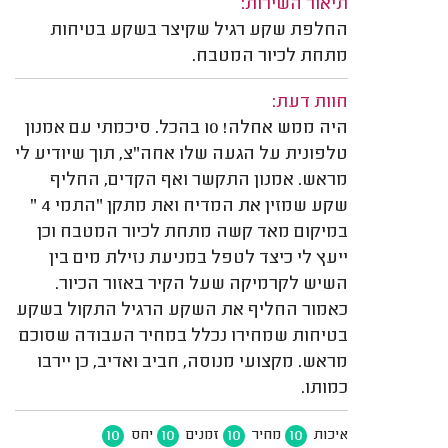
תיאור השירות:
החלפת שקע רגיל שקיצר בשקע בטיחות
מתחת לכיור המטבח.
חוות דעת:
היה ממש אחלה! 10 בהכל. סיכמתי עם אמנון
טלפונית על הגעה שלו אחה"צ, תוך שיודיע לי
מראש. אמנון התקשר ואף הקדים, החליף
שקע שמזין את המדיח ואת מתקן "התמי 4 "
במיקום מאד קשה מתחת לכיור המטבח וכן
ייעץ לי כיצד לטפל במניעת נזילת מים בין
השיש לקרמיקה שעל הקיר באזור הכיור.
כאמור החליף את השקע הרגיל התקול בשקע
בטיחות שמחירו נכלל במחיר העבודה שסוכם
מראש. מקצועי מנוסה, חביב ואדיב, כן יירבו
כמותו.
10
10
10
10
איכות
מחיר
זמנים
יחס