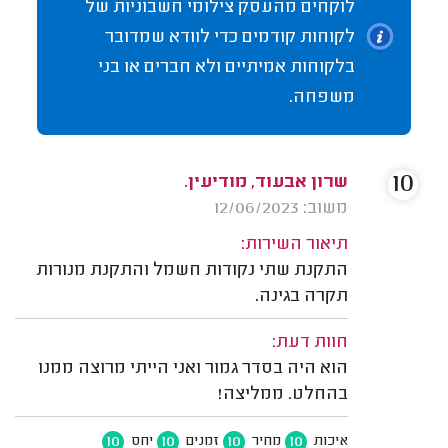
לוקחים מהעסק צילומי חשבוניות של
לקוחות קודמים כדי לוודא שמדובר
בלקוחות אמיתיים ולא חברים או בני
משפחה.
10
שרון אבעוד, מודיעין.
משוב: 12/06/2023
תיאור השירות:
התקנת שתי נקודות חשמל והתקנת מנורות
תקרה בגינה.
חוות דעת:
הוא היה בסדר גמור ואני הייתי מרוצה ממנו
בהחלט. ממליצה!
10
10
10
10
איכות
מחיר
זמנים
יחס