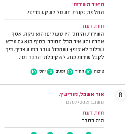
תיאור השירות:
החלפת נקודת חשמל לשקע בריטי.
חוות דעת:
השירות והיחס היו מעולים! הוא ניקה, אסף
אחריו והשאיר הכל מסודר. בסוף הוא גם ווידא
שכלום לא קופץ ושהכול עובד כמו שצריך. כיף
לקבל שירות כזה, לא קיבלתי הרבה זמן.
10
10
10
10
איכות
מחיר
זמנים
יחס
8
אור אשבל, מודיעין.
משוב: 13/07/2021
חוות דעת:
היה בסדר.