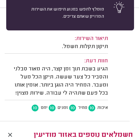
מומלץ לחפש במנוע חיפוש את השירות
המדויק שאתם צריכים.
10
אירית ו. מודיעין.
מיון
משוב: 03/08/2025
תיאור השירות:
תיקון תקלות חשמל.
חוות דעת:
הגיע בשבת תוך זמן קצר, היה מאוד סבלני
והסביר כל צעד שעשה. תיקן הכל מעל
ומעבר. המחיר היה הוגן ביותר. אזמין אותו
בכל פעם שתהיה לי עבודה. שירות מצוין!
10
10
10
10
איכות
מחיר
זמנים
יחס
חשמלאים נוספים באזור מודיעין