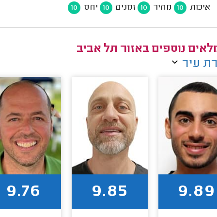
איכות
מחיר
זמנים
יחס
10
10
10
10
אים נוספים באזור תל אביב
ת עיר
9.76
9.85
9.89