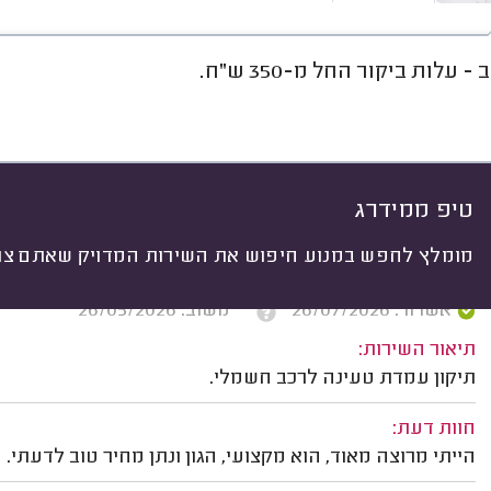
- עלות ביקור החל מ-350 ש"ח.
חוות דעת
מחירים
ממוצע
רי
יתי
 לפי:
הכל
(
64
)
ים
תיקונים
התקנות
תשתיות חשמל
טיפ ממידרג
מומלץ לחפש במנוע חיפוש את השירות המדויק שאתם צרי
נעם אופק, תל אביב.
אשרור: 26/07/2026
משוב: 26/05/2026
תיאור השירות:
תיקון עמדת טעינה לרכב חשמלי.
חוות דעת:
הייתי מרוצה מאוד, הוא מקצועי, הגון ונתן מחיר טוב לדעתי.