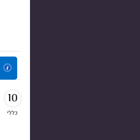
10
כללי