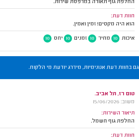
החלפת גוף תאורה במרפסת שירות.
חוות דעת:
הוא היה מקסים! זמין ואמין.
איכות
מחיר
זמנים
יחס
10
10
10
10
גם בחוות דעת אנונימיות, מידרג יודעת מי הלקוח.
טום רז, תל אביב.
משוב: 15/06/2026
תיאור השירות:
החלפת גוף חשמל.
חוות דעת: