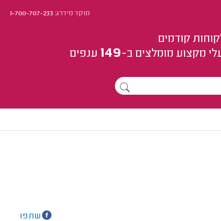
מוקד מידרג:
1-700-707-233
קוחות קודמים
149
לי מקצוע
מומלצים
ב-
ענפים
שתפו