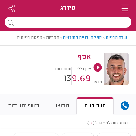
מידרג
...
עולם הבנייה
>
מפקחי בנייה מומלצים
>
הקריות > מפקח בנייה מומלץ - אס
אסף
ציון כללי
חוות דעת
13
9.69
וידאו
חוות דעת
ממוצע
רישוי ותעודות
חוות דעת לפי:
הכל
(
13
)