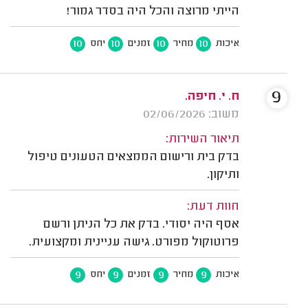
הייתי מרוצה והכל היה בסדר גמור!
10
10
10
10
איכות
מחיר
זמנים
יחס
9
ח. י. חיפה.
משוב: 02/06/2026
תיאור השירות:
בדק בית ורישום הממצאים הטעונים טיפול
ותיקון.
חוות דעת:
אסף היה יסודי. בדק את כל הניתן ורשם
פרוטוקול מפורט. גישה עניינית ומקצועית.
9
9
9
9
איכות
מחיר
זמנים
יחס