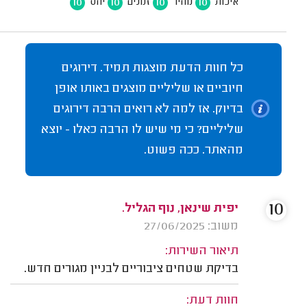
10
10
10
10
איכות
מחיר
זמנים
יחס
כל חוות הדעת מוצגות תמיד. דירוגים
חיוביים או שליליים מוצגים באותו אופן
בדיוק. אז למה לא רואים הרבה דירוגים
שליליים? כי מי שיש לו הרבה כאלו - יוצא
מהאתר. ככה פשוט.
10
יפית שינאן, נוף הגליל.
משוב: 27/06/2025
תיאור השירות:
בדיקת שטחים ציבוריים לבניין מגורים חדש.
חוות דעת: