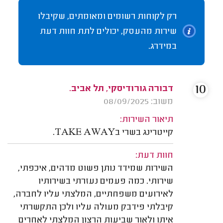
רק לקוחות רשומים ומאומתים, שקיבלו
שירות מהעסק, יכולים לתת חוות דעת
במידרג.
10
דבורה גורודיסקי, תל אביב.
משוב: 08/09/2025
תיאור השירות:
קייטרינג בשרי בTAKE AWAY.
חוות דעת:
השירות שמידד נותן פשוט מדהים, איכפתי,
שירותי. כמה פעמים נעזרתי בשירותיו
לאירועים משפחתיים, המלצתי עליו לחברה,
קיבלתי פידבק מעולה עליו ולכן התקשרתי
איתו ולאור שביעות הרצון המלצתי לאחרים