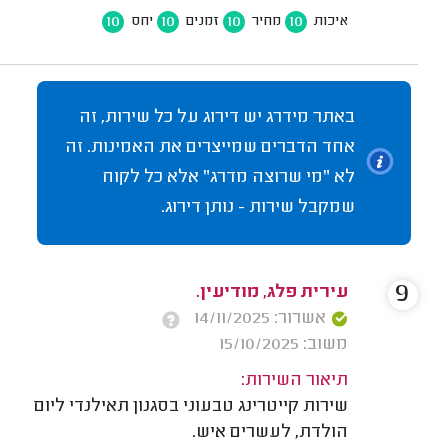
10
10
10
10
איכות
מחיר
זמנים
יחס
באתר מידרג יש דירוג על כל שירות, זה
אחד הדברים שמייצרים את האמינות. זה
לא "מי שרוצה מדרג" אלא כל לקוח
שמקבל שירות - נותן דירוג.
9
עירית פלג, מודיעין.
אשרור: 14/11/2025
משוב: 15/10/2025
תיאור השירות:
שירות קייטרינג טבעוני בסגנון תאילנדי ליום
הולדת, לעשרים איש.