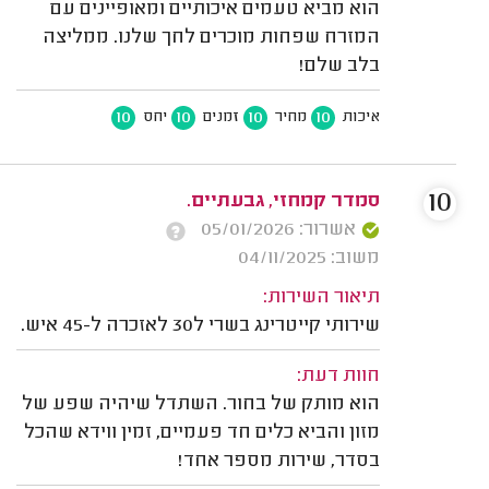
הוא מביא טעמים איכותיים ומאופיינים עם
המזרח שפחות מוכרים לחך שלנו. ממליצה
בלב שלם!
10
10
10
10
איכות
מחיר
זמנים
יחס
10
סמדר קמחזי, גבעתיים.
אשרור: 05/01/2026
משוב: 04/11/2025
תיאור השירות:
שירותי קייטרינג בשרי ל30 לאזכרה ל-45 איש.
חוות דעת:
הוא מותק של בחור. השתדל שיהיה שפע של
מזון והביא כלים חד פעמיים, זמין ווידא שהכל
בסדר, שירות מספר אחד!