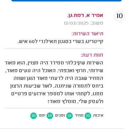
10
אמיר א, רמת גן.
משוב: 13/03/2025
תיאור השירות:
קייטרינג בשרי בסגנון תאילנדי ל60 איש.
חוות דעת:
השירות שקיבלתי ממידד היה מצוין, הוא מאוד
שירותי, חרוץ ואכפתי. האוכל היה טעים מאוד,
המחיר שגבה היה לדעתי מאוד הוגן ושווה
ביחס לתמורה שניתנה, לאור שביעות הרצון
ממנו, לקחתי אותו למספר אירועים פרטיים
ולעסק שלי, מומלץ מאוד!
10
10
10
10
איכות
מחיר
זמנים
יחס