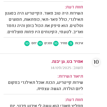
חוות דעת:
השירות היה טוב מאוד. הקייטרינג היה בסגנון
תאילנדי, כולל פאד-תאי, כופתאות, חמוצים
וסלטים. הוא סיפק את הכול בזמן והיה נחמד
ואדיב. לטעמי, הקינוחים היו פחות מוצלחים.
10
10
10
9
איכות
מחיר
זמנים
יחס
10
אמיר בנו, גן יבנה.
משוב: 14/09/2025
תיאור השירות:
שירות קייטרינג, הכנת אוכל תאילנדי במקום
ליום הולדת. הגשה עצמית.
חוות דעת:
ממליץ מאוד! הוא עשה לי אירוע פרטי, יום