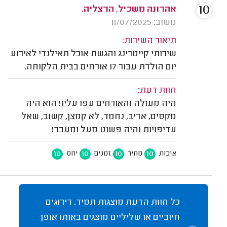
10
אהרונה משכיל, הרצליה.
משוב: 11/07/2025
תיאור השירות:
שירותי קייטרינג והגשת אוכל תאילנדי לאירוע
יום הולדת עבור 17 אורחים בבית הלקוחה.
חוות דעת:
היה מעולה והאורחים עפו עליו! הוא היה
מקסים, אדיב, נחמד, לא קמצן, קשוב, שאל
עדיפויות והיה פשוט מעל ומעבר!
10
10
10
10
איכות
מחיר
זמנים
יחס
כל חוות הדעת מוצגות תמיד. דירוגים
חיוביים או שליליים מוצגים באותו אופן