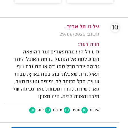
10
גיל מ. תל אביב.
משוב: 29/06/2026
חוות דעת:
מ ע ו ל ה!!! מהתיאומים ועד ההוצאה
המושלמת אל הפועל... רמת האוכל היתה
גבוהה יותר מכל מסעדה או מסעדת שף
תאילנדית שאכלתי בה, בטח בארץ. מבחר
עשיר, הכל ברוחב לב, יפיפה וטעים מאד,
מאד. שירות נהדר ונוכחות מאד נעימה של
מידד והצוות בבית. היה מצוין!
10
10
10
10
איכות
מחיר
זמנים
יחס