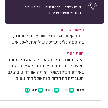
מומלץ לחפש במנוע חיפוש את השירות
המדויק שאתם צריכים.
10
מעיין אמזלג, תל אביב.
מיון
משוב: 15/10/2025
תיאור השירות:
בופה קייטרינג בשרי לשני אירועי חתונה,
בתוספת כלים ועריכת שולחנות ל-50 איש.
חוות דעת:
היה ממש תענוג. מההתחלה הוא היה סופר
מקצועי, יודע מה הוא עושה ולא אכזב. גם
באירוע הכול תקתק, הייתה אווירה טובה, גם
העובדים היו חמודים והאוכל היה טעים.
10
10
10
10
איכות
מחיר
זמנים
יחס