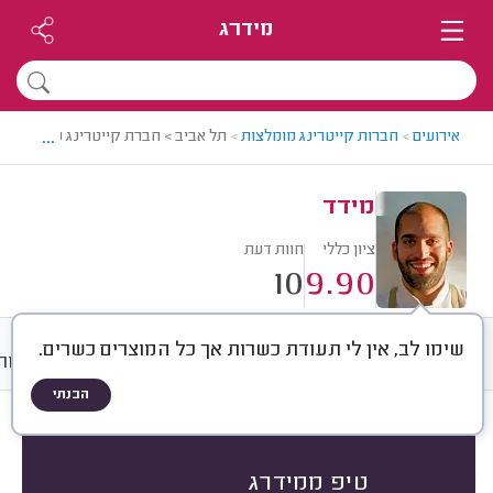
מידרג
...
אירועים
>
חברות קייטרינג מומלצות
>
תל אביב > חברת קייטרינג מומלצת - 
מידד
ציון כללי
חוות דעת
10
9.90
שימו לב, אין לי תעודת כשרות אך כל המוצרים כשרים.
חוות דעת
ממוצע
גלריה
אודות
הבנתי
חוות דעת לפי:
הכל
(
10
)
הכי נפוצים
לפי אירוע
חלבי או בשרי
טיפ ממידרג