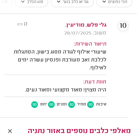
הכי נפוצים
גור או כלב בוגר
סוג הכלב
סוג א
10
גלי פלש, מודיעין.
מיון
משוב: 28/07/2025
תיאור השירות:
שיעורי אילוף לגורה מסוג בישון, הסתגלות
לכלבת זאב מעורבת ופנסיון עשרה ימים
לאילוף.
חוות דעת:
היה מצוין! מאוד מקצועי ומאוד נעים.
10
10
10
10
איכות
מחיר
זמנים
יחס
מאלפי כלבים נוספים באזור נתניה