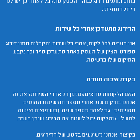
בחום ונותנים דירוג גבוה – העסק מתקבל לאתר. כך יש לנו
דירוג התחלתי.
הדירוג מתעדכן אחרי כל שירות
אנו חוזרים לכל לקוח, אחרי כל שירות ומקבלים ממנו דירוג
מפורט. הציון של העסק באתר מתעדכן מייד וכך נקבע
המיקום שלו ברשימה.
בקרת איכות חוזרת
האם הלקוחות מרוצים גם זמן רב אחרי השירות? את זה
אנחנו בודקים שוב אחרי מספר חודשים ובתחומים
מסויימים – גם לאחר מספר שנים! (בשיפוצים ואיטום
למשל...) והלקוח יכול לשנות את הדירוג שנתן בעבר.
בקיצור, אנחנו משוגעים בקטע של הדירוגים.