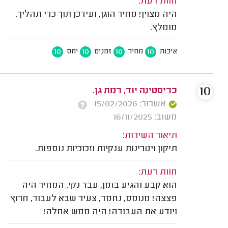
חוות דעת:
היה מצוין! מחיר הוגן, ועידכן תוך כדי תהליך.
מומלץ.
10
10
10
10
איכות
מחיר
זמנים
יחס
10
כריסטינה יוד, רמת גן.
אשרור: 15/02/2026
משוב: 16/11/2025
תיאור השירות:
תיקון ויטרינות ענקיות וזכוכיות נוספות.
חוות דעת:
הוא קבע והגיע בזמן, עבד נקי. המחיר היה
פצצה! מנומס, נחמד, צעיר שבא לעבוד, חרוץ
ויודע את העבודה! היה ממש אחלה!