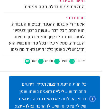
תיאור השירות:
החלפת זגוגית בדלת הזזה פנימית.
חוות דעת:
אלעד דייק בזמן ההגעה ובביצוע העבודה.
הוא הסביר כל דבר שעשה ברצון ובניסיון
לעזור. שמר על נקיון מופתי בזמן ובסיום
העבודה. ממליץ עליו בכל פה. מעכשיו הוא
הזגג 'שלי'. באופן כללי היינו מאוד מרוצים!
10
10
10
10
איכות
מחיר
זמנים
יחס
כל חוות הדעת מוצגות תמיד. דירוגים
חיוביים או שליליים מוצגים באותו אופן
בדיוק. אז למה לא רואים הרבה דירוגים
שליליים? כי מי שיש לו הרבה כאלו - יוצא