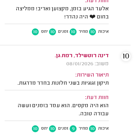
חוות דעת:
אלעד הגיע בזמן, מקצוען ואדיב! ממליצה
בחום ❤️ היה נהדר!
10
10
10
10
איכות
מחיר
זמנים
יחס
10
דינה רוטשילד, רמת גן.
משוב: 08/01/2026
תיאור השירות:
תיקון זגוגיות בשני חלונות בחדר מדרגות.
חוות דעת:
הוא היה מקסים. הוא עמד בזמנים ועשה
עבודה טובה.
10
10
9
10
איכות
מחיר
זמנים
יחס