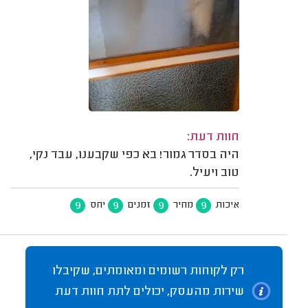
חוות דעת:
היה בסדר גמור! בא כפי שקבענו, עבד נקי,
טוב ויעיל.
9
9
9
9
איכות
מחיר
זמנים
יחס
רק לקוחות רשומים ומאומתים, שקיבלו
שירות מהעסק, יכולים לתת חוות דעת