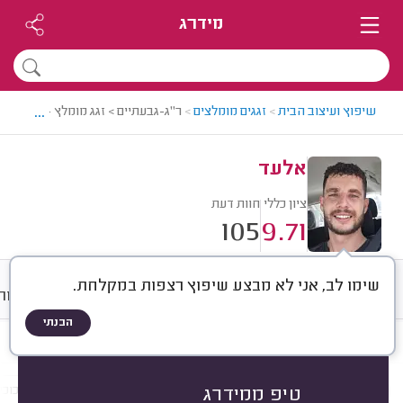
מידרג
...
שיפוץ ועיצוב הבית
>
זגגים מומלצים
>
ר"ג-גבעתיים > זגג מומלץ - אלעד
אלעד
ציון כללי
חוות דעת
105
9.71
שימו לב, אני לא מבצע שיפוץ רצפות במקלחת.
חוות דעת
ממוצע
גלריה
אודות
הבנתי
חוות דעת לפי:
הכל
(
105
)
הכי נפוצים
התקנות
תיקונים
עבודות זכוכי
טיפ ממידרג