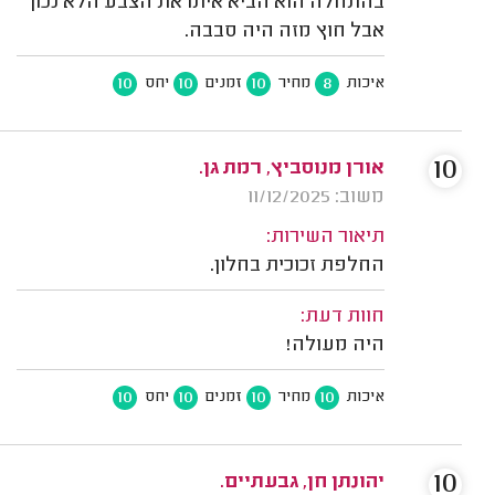
בהתחלה הוא הביא איתו את הצבע הלא נכון
אבל חוץ מזה היה סבבה.
10
10
10
8
איכות
מחיר
זמנים
יחס
10
אורן מנוסביץ, רמת גן.
משוב: 11/12/2025
תיאור השירות:
החלפת זכוכית בחלון.
חוות דעת:
היה מעולה!
10
10
10
10
איכות
מחיר
זמנים
יחס
10
יהונתן חן, גבעתיים.