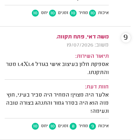
10
10
10
10
איכות
מחיר
זמנים
יחס
9
משה דאי, פתח תקווה.
משוב: 19/07/2026
תיאור השירות:
אספקת חלון בעיצוב אישי בגודל 1.4X1.4 מטר
והתקנתו.
חוות דעת:
אלעד היה מצוין! המחיר היה סביר בעיני, חוץ
מזה הוא היה בסדר גמור והתנהג בצורה טובה
ונעימה!
10
10
8
9
איכות
מחיר
זמנים
יחס