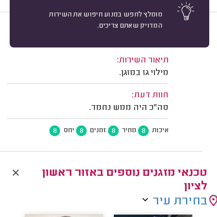
מומלץ לחפש במנוע חיפוש את השירות
המדויק שאתם צריכים.
8
שיר א. תל אביב.
מיון
משוב: 12/07/2026
תיאור השירות:
מילוי גז במזגן.
חוות דעת:
סה"כ היה ממש נחמד.
8
8
8
8
איכות
מחיר
זמנים
יחס
טכנאי מזגנים נוספים באזור ראשון
לציון
בחירת עיר