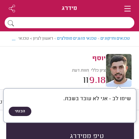
מידרג
...
טכנאים ותיקונים
>
טכנאי מזגנים מומלצים
>
ראשון לציון > טכנאי מזגנים מו
יוסף
ציון כללי
חוות דעת
11
9.18
שימו לב - אני לא עובד בשבת.
חוות דעת
מחירים
ממוצע
שיטת
הבנתי
חוות דעת לפי:
הכל
(
11
)
הכי נפוצים
תיקונים
ניקוי מזגנים
טיפ ממידרג