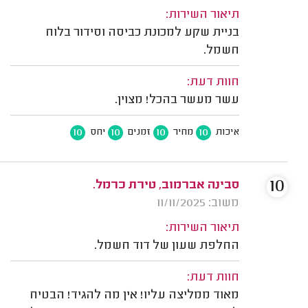
תיאור השירות:
בניית שקע למכונת כביסה וסידור בלוח
חשמל.
חוות דעת:
עשר מעשר בהכל! מצוין.
10
10
10
10
איכות
מחיר
זמנים
יחס
10
סבינה אברמוב, טירת כרמל.
משוב: 11/11/2025
תיאור השירות:
החלפת שעון של דוד חשמל.
חוות דעת:
מאוד ממליצה עליו! אין מה להגיד! הבטיח