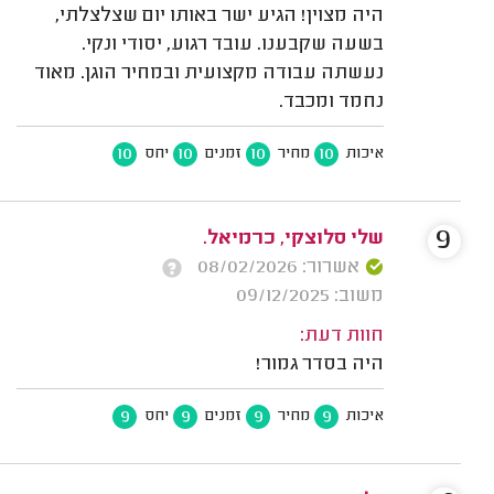
היה מצוין! הגיע ישר באותו יום שצלצלתי,
בשעה שקבענו. עובד רגוע, יסודי ונקי.
נעשתה עבודה מקצועית ובמחיר הוגן. מאוד
נחמד ומכבד.
10
10
10
10
איכות
מחיר
זמנים
יחס
9
שלי סלוצקי, כרמיאל.
אשרור: 08/02/2026
משוב: 09/12/2025
חוות דעת:
היה בסדר גמור!
9
9
9
9
איכות
מחיר
זמנים
יחס