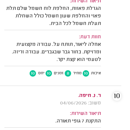
תיאור השירות:
הגדלת פאזות, החלפת לוח חשמל שלם תלת
פאזי והחלפת שעון חשמל כולל השחלת
תעלת חשמל לכל הבית.
חוות דעת:
אחלה ליאור, תותח על. עבודה מקצועית
ומדויקת. בחור גבר שבגברים. עבודה זריזה.
לטעמי הוא קצת יקר.
10
10
8
10
איכות
מחיר
זמנים
יחס
10
ר. נ. חיפה.
משוב: 04/06/2026
תיאור השירות:
התקנת 7 גופי תאורה.