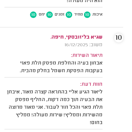
הוא היה מעולה!
10
10
10
10
איכות
מחיר
זמנים
יחס
10
שגיא בליזובסקי, חיפה.
משוב: 16/12/2025
תיאור השירות:
אבחון בעיה והחלפת מפסק תלת פאזי
בעקבות הפסקת חשמל בחלק מהבית.
חוות דעת:
ליאור הגיע אליי בהתראה קצרה מאוד, איבחן
את הבעיה תוך כמה דקות, החליף מפסק
תלת פאזי והכל חזר לעבוד. אני מאוד מרוצה
מהשירות וממליץ! שירות מעולה! ממליץ
בחום!