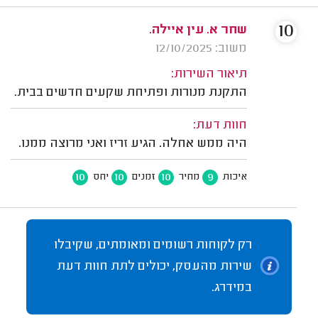
10
שחר א. עין איילה.
משוב: 12/10/2025
תיאור השירות:
התקנת מנורות ופתיחת שקעים חדשים בבית.
חוות דעת:
היה ממש אחלה. הגיע זריז ואני מרוצה ממנו.
10
10
10
9
איכות
מחיר
זמנים
יחס
רק לקוחות רשומים ומאומתים, שקיבלו
שירות מהעסק, יכולים לתת חוות דעת
במידרג.