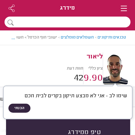
מידרג
...
טכנאים ותיקונים
>
חשמלאים מומלצים
>
ישובי חוף הכרמל > חשמלאי מומלץ
ליאור
ציון כללי
חוות דעת
42
9.90
שימו לב - אני לא מבצע תיקון בקרים לבית חכם
חוות דעת
מחירים
ממוצע
רישו
הבנתי
חוות דעת לפי:
הכל
(
42
)
הכי נפוצים
תיקונים
התקנות
תשתיות חש
טיפ ממידרג