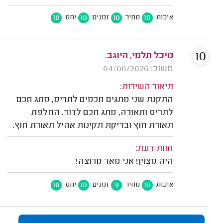
10
10
10
10
איכות
מחיר
זמנים
יחס
10
מיכל תלמי, היוגב.
משוב: 04/06/2026
תיאור השירות:
התקנת שני מתגים חכמים לתריס, מתג חכם
לתריס ותאורה, מתג חכם לדוד. החלפת
תאורת חוץ ובדיקת תקינות אהיל תאורת חוץ.
חוות דעת:
היה מצוין! אני מאד מרוצה!
10
10
9
10
איכות
מחיר
זמנים
יחס