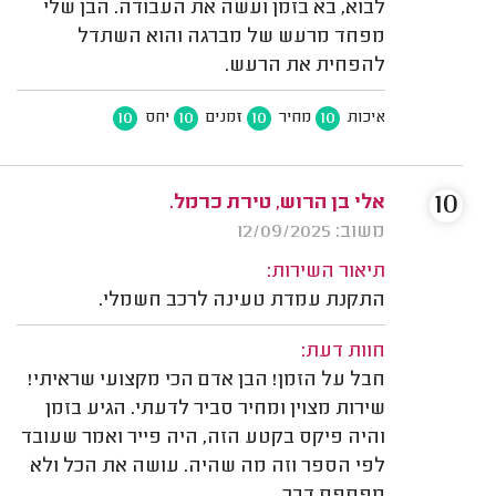
לבוא, בא בזמן ועשה את העבודה. הבן שלי
מפחד מרעש של מברגה והוא השתדל
להפחית את הרעש.
10
10
10
10
איכות
מחיר
זמנים
יחס
10
אלי בן הרוש, טירת כרמל.
משוב: 12/09/2025
תיאור השירות:
התקנת עמדת טעינה לרכב חשמלי.
חוות דעת:
חבל על הזמן! הבן אדם הכי מקצועי שראיתי!
שירות מצוין ומחיר סביר לדעתי. הגיע בזמן
והיה פיקס בקטע הזה, היה פייר ואמר שעובד
לפי הספר וזה מה שהיה. עושה את הכל ולא
מפספס דבר.