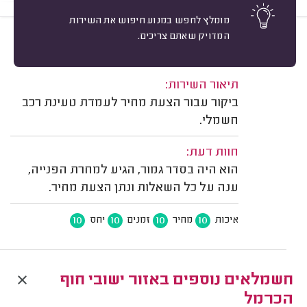
מומלץ לחפש במנוע חיפוש את השירות
המדויק שאתם צריכים.
10
ולדמיר קורוסקי, עין איילה.
מיון
משוב: 24/05/2026
תיאור השירות:
ביקור עבור הצעת מחיר לעמדת טעינת רכב
חשמלי.
חוות דעת:
הוא היה בסדר גמור, הגיע למחרת הפנייה,
ענה על כל השאלות ונתן הצעת מחיר.
10
10
10
10
איכות
מחיר
זמנים
יחס
חשמלאים נוספים באזור ישובי חוף
הכרמל