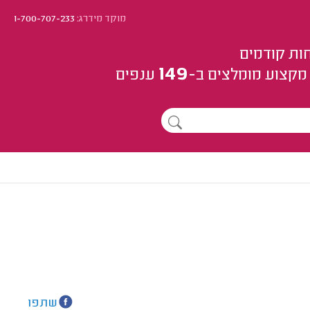
מוקד מידרג:
1-700-707-233
ות קודמים
149
מקצוע
מומלצים
ב-
ענפים
שתפו