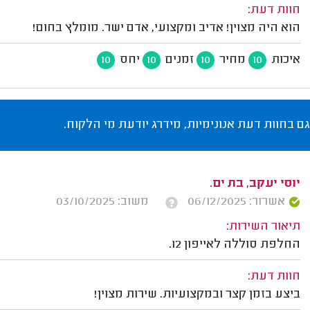
חוות דעת:
הוא היה מצוין! אדיב ומקצועי, אדם ישר. מומלץ בחום!
איכות
מחיר
זמנים
יחס
10
10
10
10
גם בחוות דעת אנונימיות, מידרג יודעת מי הלקוח.
יוסי יעקב, בת ים.
אשרור: 06/12/2025
משוב: 03/10/2025
תיאור השירות:
החלפת סוללה לאייפון 12.
חוות דעת:
ביצע בזמן קצר ובמקצועיות. שירות מצוין!