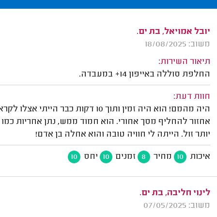
יובל אמויאל, בת ים.
משוב: 18/08/2025
תיאור השירות:
החלפת סוללה באייפון 14+ במעבדה.
חוות דעת:
היה מהמם! הוא היה זמין ותוך 10 דק
אחזור להחליף מסך אחורי. הוא חמוד ממש, נתן אחריות כמ
יותר זול. הייתה לי חוויה טובה והוא אחלה בן אדם!
איכות
מחיר
זמנים
יחס
10
10
8
10
לינוי חליבה, בת ים.
משוב: 07/05/2025