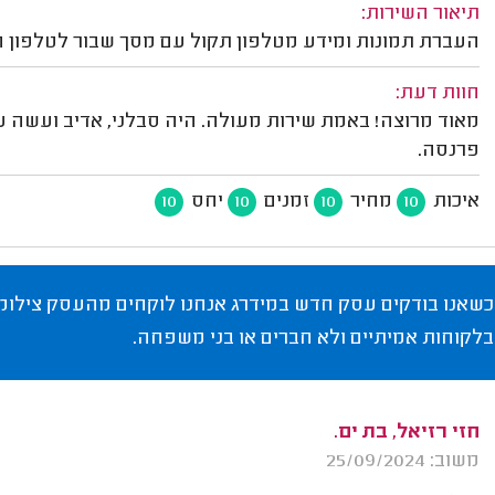
תיאור השירות:
העברת תמונות ומידע מטלפון תקול עם מסך שבור לטלפון חד
חוות דעת:
מאוד מרוצה! באמת שירות מעולה. היה סבלני, אדיב ועשה עב
פרנסה.
איכות
מחיר
זמנים
יחס
10
10
10
10
כשאנו בודקים עסק חדש במידרג אנחנו לוקחים מהעסק צילומי
בלקוחות אמיתיים ולא חברים או בני משפחה.
חזי רזיאל, בת ים.
משוב: 25/09/2024