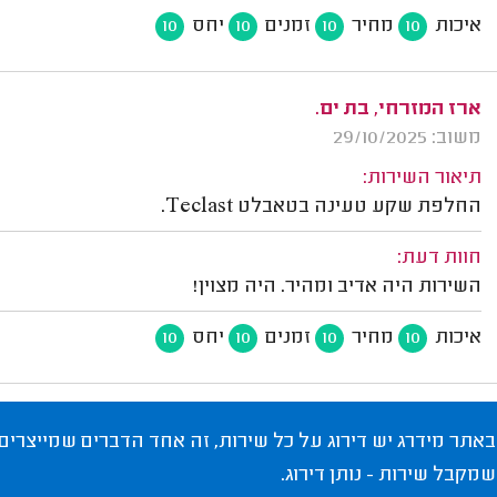
איכות
מחיר
זמנים
יחס
10
10
10
10
ארז המזרחי, בת ים.
משוב: 29/10/2025
תיאור השירות:
החלפת שקע טעינה בטאבלט Teclast.
חוות דעת:
השירות היה אדיב ומהיר. היה מצוין!
איכות
מחיר
זמנים
יחס
10
10
10
10
באתר מידרג יש דירוג על כל שירות, זה אחד הדברים שמייצרים
שמקבל שירות - נותן דירוג.